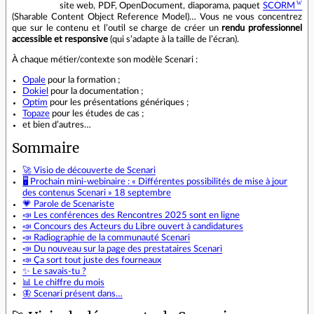
site web, PDF, OpenDocument, diaporama, paquet
SCORM
(Sharable Content Object Reference Model)… Vous ne vous concentrez
que sur le contenu et l’outil se charge de créer un
rendu professionnel
accessible et responsive
(qui s’adapte à la taille de l’écran).
À chaque métier/contexte son modèle Scenari :
Opale
pour la formation ;
Dokiel
pour la documentation ;
Optim
pour les présentations génériques ;
Topaze
pour les études de cas ;
et bien d’autres…
Sommaire
🚀 Visio de découverte de Scenari
🖥️ Prochain mini-webinaire : « Différentes possibilités de mise à jour
des contenus Scenari » 18 septembre
💗 Parole de Scenariste
📣 Les conférences des Rencontres 2025 sont en ligne
📣 Concours des Acteurs du Libre ouvert à candidatures
📣 Radiographie de la communauté Scenari
📣 Du nouveau sur la page des prestataires Scenari
📣 Ça sort tout juste des fourneaux
✨ Le savais-tu ?
📊 Le chiffre du mois
🦋 Scenari présent dans…