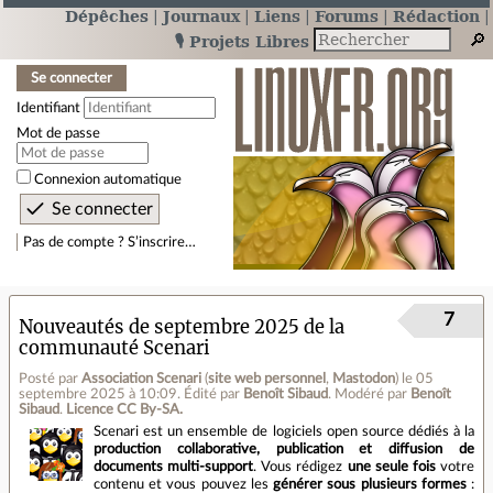
Dépêches
Journaux
Liens
Forums
Rédaction
🎙️ Projets Libres
Se connecter
Identifiant
Mot de passe
Connexion automatique
Pas de compte ? S’inscrire…
7
Nouveautés de septembre 2025 de la
communauté Scenari
Posté par
Association Scenari
(
site web personnel
,
Mastodon
)
le 05
septembre 2025 à 10:09
.
Édité par
Benoît Sibaud
.
Modéré par
Benoît
Sibaud
.
Licence CC By‑SA.
Scenari est un ensemble de logiciels open source dédiés à la
production collaborative, publication et diffusion de
documents multi-support
. Vous rédigez
une seule fois
votre
contenu et vous pouvez les
générer sous plusieurs formes
: