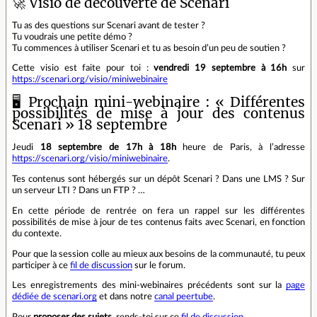
🚀 Visio de découverte de Scenari
Tu as des questions sur Scenari avant de tester ?
Tu voudrais une petite démo ?
Tu commences à utiliser Scenari et tu as besoin d’un peu de soutien ?
Cette visio est faite pour toi :
vendredi 19 septembre à 16h
sur
https://scenari.org/visio/miniwebinaire
🖥️ Prochain mini-webinaire : « Différentes
possibilités de mise à jour des contenus
Scenari » 18 septembre
Jeudi
18 septembre de 17h à 18h
heure de Paris, à l’adresse
https://scenari.org/visio/miniwebinaire
.
Tes contenus sont hébergés sur un dépôt Scenari ? Dans une LMS ? Sur
un serveur LTI ? Dans un FTP ? …
En cette période de rentrée on fera un rappel sur les différentes
possibilités de mise à jour de tes contenus faits avec Scenari, en fonction
du contexte.
Pour que la session colle au mieux aux besoins de la communauté, tu peux
participer à ce
fil de discussion
sur le forum.
Les enregistrements des mini-webinaires précédents sont sur la
page
dédiée de scenari.org
et dans notre
canal peertube
.