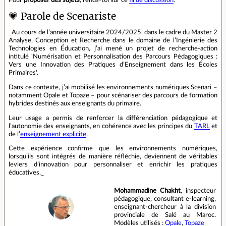
Pour
proposer des sujets
, rends-toi sur ce
fil de discussion
.
💗 Parole de Scenariste
_Au cours de l’année universitaire 2024/2025, dans le cadre du Master 2
Analyse, Conception et Recherche dans le domaine de l’Ingénierie des
Technologies en Éducation, j’ai mené un projet de recherche-action
intitulé 'Numérisation et Personnalisation des Parcours Pédagogiques :
Vers une Innovation des Pratiques d’Enseignement dans les Écoles
Primaires'.
Dans ce contexte, j’ai mobilisé les environnements numériques Scenari –
notamment Opale et Topaze – pour scénariser des parcours de formation
hybrides destinés aux enseignants du primaire.
Leur usage a permis de renforcer la différenciation pédagogique et
l’autonomie des enseignants, en cohérence avec les principes du
TARL
et
de l’
enseignement explicite
.
Cette expérience confirme que les environnements numériques,
lorsqu’ils sont intégrés de manière réfléchie, deviennent de véritables
leviers d’innovation pour personnaliser et enrichir les pratiques
éducatives._
Mohammadine Chakht
, inspecteur
pédagogique, consultant e-learning,
enseignant-chercheur à la division
provinciale de Salé au Maroc.
Modèles utilisés :
Opale
,
Topaze