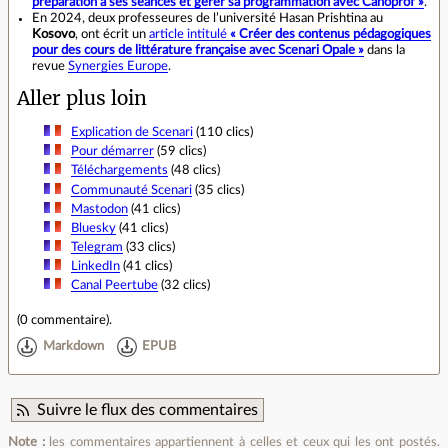
préparation à ses séances et gérer sa programmation avec Canoprof »
.
En 2024, deux professeures de l’université Hasan Prishtina au
Kosovo
, ont écrit un
article intitulé
« Créer des contenus pédagogiques
pour des cours de littérature française avec Scenari Opale »
dans la
revue
Synergies Europe
.
Aller plus loin
Explication de Scenari
(110 clics)
Pour démarrer
(59 clics)
Téléchargements
(48 clics)
Communauté Scenari
(35 clics)
Mastodon
(41 clics)
Bluesky
(41 clics)
Telegram
(33 clics)
LinkedIn
(41 clics)
Canal Peertube
(32 clics)
(
0 commentaire
).
Markdown
EPUB
Suivre le flux des commentaires
Note :
les commentaires appartiennent à celles et ceux qui les ont postés.