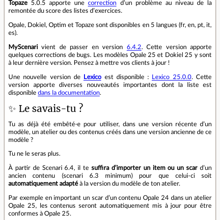
Topaze
5.0.5 apporte une
correction
d’un problème au niveau de la
remontée du score des listes d’exercices.
Opale, Dokiel, Optim et Topaze sont disponibles en 5 langues (fr, en, pt, it,
es).
MyScenari
vient de passer en version
6.4.2
. Cette version apporte
quelques corrections de bugs. Les modèles Opale 25 et Dokiel 25 y sont
à leur dernière version. Pensez à mettre vos clients à jour !
Une nouvelle version de
Lexico
est disponible :
Lexico 25.0.0
. Cette
version apporte diverses nouveautés importantes dont la liste est
disponible
dans la documentation
.
✨ Le savais-tu ?
Tu as déjà été embêté⋅e pour utiliser, dans une version récente d’un
modèle, un atelier ou des contenus créés dans une version ancienne de ce
modèle ?
Tu ne le seras plus.
À partir de Scenari 6.4, il te
suffira d’importer un item ou un scar
d’un
ancien contenu (scenari 6.3 minimum) pour que celui-ci soit
automatiquement adapté
à la version du modèle de ton atelier.
Par exemple en important un scar d’un contenu Opale 24 dans un atelier
Opale 25, les contenus seront automatiquement mis à jour pour être
conformes à Opale 25.