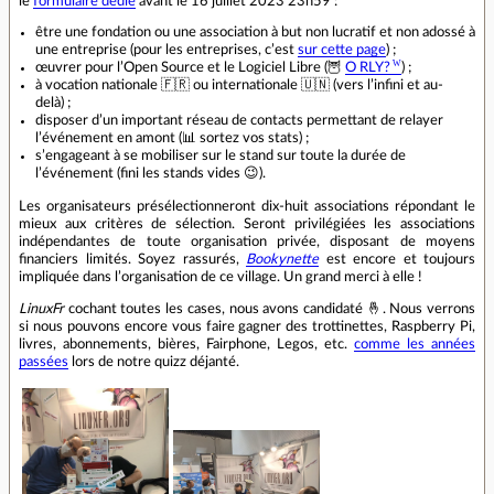
le
formulaire dédié
avant le 16 juillet 2023 23h59 :
être une fondation ou une association à but non lucratif et non adossé à
une entreprise (pour les entreprises, c’est
sur cette page
) ;
œuvrer pour l’Open Source et le Logiciel Libre (🦉
O RLY?
) ;
à vocation nationale 🇫🇷 ou internationale 🇺🇳 (vers l’infini et au-
delà) ;
disposer d’un important réseau de contacts permettant de relayer
l’événement en amont (📊 sortez vos stats) ;
s’engageant à se mobiliser sur le stand sur toute la durée de
l’événement (fini les stands vides 😉).
Les organisateurs présélectionneront dix-huit associations répondant le
mieux aux critères de sélection. Seront privilégiées les associations
indépendantes de toute organisation privée, disposant de moyens
financiers limités. Soyez rassurés,
Bookynette
est encore et toujours
impliquée dans l’organisation de ce village. Un grand merci à elle !
LinuxFr
cochant toutes les cases, nous avons candidaté 🤞. Nous verrons
si nous pouvons encore vous faire gagner des trottinettes, Raspberry Pi,
livres, abonnements, bières, Fairphone, Legos, etc.
comme les années
passées
lors de notre quizz déjanté.