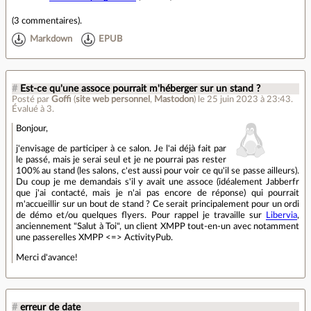
(
3 commentaires
).
Markdown
EPUB
#
Est-ce qu'une assoce pourrait m'héberger sur un stand ?
Posté par
Goffi
(
site web personnel
,
Mastodon
)
le 25 juin 2023 à 23:43
.
Évalué à
3
.
Bonjour,
j'envisage de participer à ce salon. Je l'ai déjà fait par
le passé, mais je serai seul et je ne pourrai pas rester
100% au stand (les salons, c'est aussi pour voir ce qu'il se passe ailleurs).
Du coup je me demandais s'il y avait une assoce (idéalement Jabberfr
que j'ai contacté, mais je n'ai pas encore de réponse) qui pourrait
m'accueillir sur un bout de stand ? Ce serait principalement pour un ordi
de démo et/ou quelques flyers. Pour rappel je travaille sur
Libervia
,
anciennement "Salut à Toi", un client XMPP tout-en-un avec notamment
une passerelles XMPP <=> ActivityPub.
Merci d'avance!
#
erreur de date