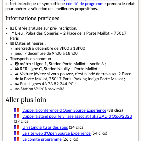
le fort éclectique et sympathique
comité de programme
prendra le relais
pour opérer la sélection des meilleures propositions.
Informations pratiques
💶 Entrée gratuite sur pré-inscription.
📍 Lieu : Palais des Congrès – 2 Place de la Porte Maillot – 75017
Paris
📅 Dates et heures :
mercredi 6 décembre de 9h00 à 18h00
jeudi 7 décembre de 9h00 à 18h00
Transports en commun
🚇 métro : Ligne 1, Station Porte Maillot – sortie 3 ;
🚋 RER Ligne C, Station Neuilly – Porte Maillot ;
🚙 Voiture (évitez si vous pouvez, c’est blindé de travaux) : 2 Place
de la Porte Maillot, 75017 Paris. Parking Indigo Porte Maillot ;
🚌 Bus : Lignes 43 73 82 244 PC ;
🚲 Station Vélib’ à proximité.
Aller plus loin
L'appel à conférence d'Open Source Experience
(38 clics)
L'appel à stand pour le village associatif aka ZAD d'OSXP2023
(37 clics)
Un stand si tu as des sous
(34 clics)
Le site web d'Open Source Experience
(54 clics)
Le comité programme
(26 clics)