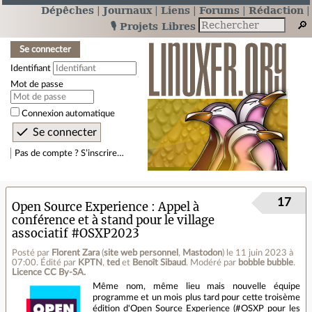
Dépêches
Journaux
Liens
Forums
Rédaction
🎙️ Projets Libres
Se connecter
Identifiant
Mot de passe
Connexion automatique
Pas de compte ? S’inscrire…
17
Open Source Experience : Appel à
conférence et à stand pour le village
associatif #OSXP2023
Posté par
Florent Zara
(
site web personnel
,
Mastodon
)
le 11 juin 2023 à
07:00
.
Édité par
KPTN
,
ted
et
Benoît Sibaud
.
Modéré par
bobble bubble
.
Licence CC By‑SA.
Même nom, même lieu mais nouvelle équipe
programme et un mois plus tard pour cette troisème
édition d'Open Source Experience (#OSXP pour les