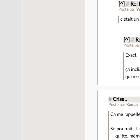
[^]
#
Re: 
Posté par
W
c'était un
[^]
#
Re
Posté pa
Exact,
ça incl
qu'une 
#
Crise..
Posté par
Romain
Ca me rappelle
Se pourrait-il
-- quitte, même