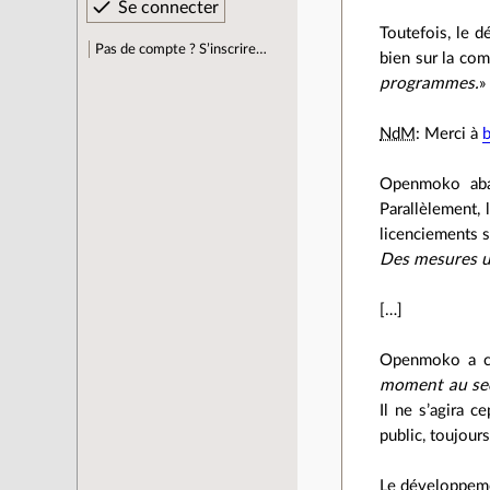
Toutefois, le 
Pas de compte ? S’inscrire…
bien sur la co
programmes.
NdM
: Merci à
Openmoko aban
Parallèlement, 
licenciements s
Des mesures ur
[…]
Openmoko a ch
moment au sec
Il ne s’agira 
public, toujour
Le développeme