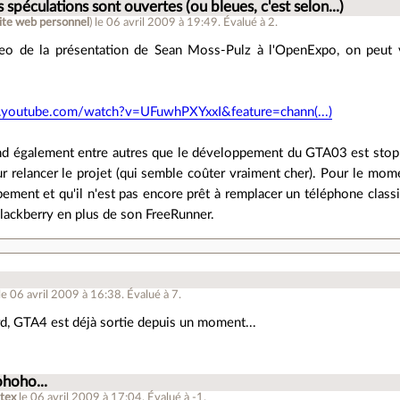
s spéculations sont ouvertes (ou bleues, c'est selon...)
ite web personnel
)
le 06 avril 2009 à 19:49
.
Évalué à
2
.
eo de la présentation de Sean Moss-Pulz à l'OpenExpo, on peut 
.youtube.com/watch?v=UFuwhPXYxxI&feature=chann(...)
d également entre autres que le développement du GTA03 est stopp
ur relancer le projet (qui semble coûter vraiment cher). Pour le mo
ement et qu'il n'est pas encore prêt à remplacer un téléphone clas
lackberry en plus de son FreeRunner.
le 06 avril 2009 à 16:38
.
Évalué à
7
.
ard, GTA4 est déjà sortie depuis un moment...
hoho...
tex
le 06 avril 2009 à 17:04
.
Évalué à
-1
.