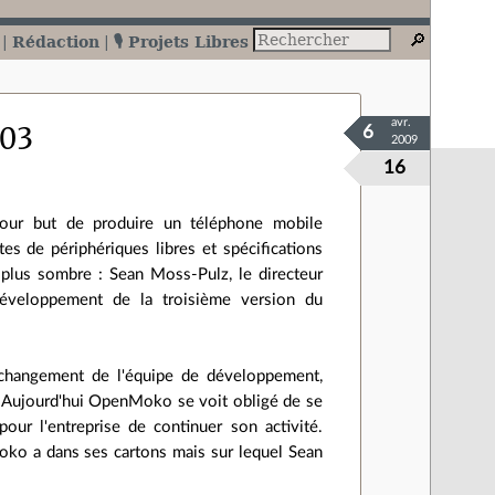
Rédaction
🎙️ Projets Libres
avr.
A03
6
2009
16
ur but de produire un téléphone mobile
tes de périphériques libres et spécifications
e plus sombre : Sean Moss-Pulz, le directeur
veloppement de la troisième version du
changement de l'équipe de développement,
... Aujourd'hui OpenMoko se voit obligé de se
pour l'entreprise de continuer son activité.
ko a dans ses cartons mais sur lequel Sean