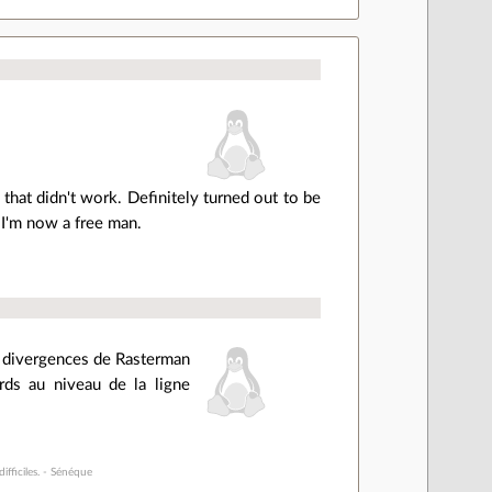
 that didn't work. Definitely turned out to be
 I'm now a free man.
s divergences de Rasterman
rds au niveau de la ligne
ifficiles. - Sénéque