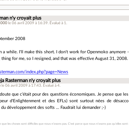
man n'y croyait plus
2000
le 06 avril 2009 à 16:39
.
Évalué à
1
.
ptember 2008
en a while. I'll make this short. I don't work for Openmoko anymore -
thing for me, so I resigned, and that was effective August 31, 2008.
asterman.com/index.php?page=News
ja Rasterman n'y croyait plus
e
le 06 avril 2009 à 17:43
.
Évalué à
4
.
 doute que c'était pour des questions économiques. Je pense que le
peur d'Enlightenment et des EFLs) sont surtout nées de désacco
t du développement des softs ... Faudrait lui demander ;-)
 que les choses sont difficiles que nous n'osons pas. C'est parce que nous n'osons pas qu'elles sont d