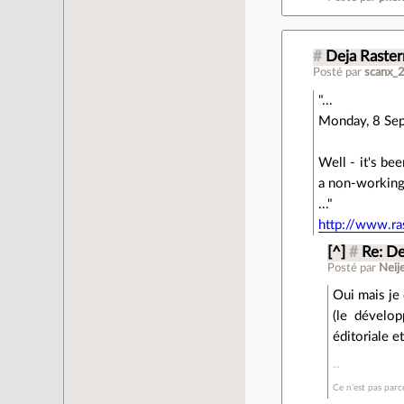
#
Deja Raster
Posté par
scanx_
"...
Monday, 8 Se
Well - it's be
a non-working 
..."
http://www.r
[^]
#
Re: De
Posté par
Neij
Oui mais je
(le dévelop
éditoriale e
Ce n'est pas parce