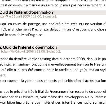
 et est en vente. Ca marque un sacré coup mais pas nécessairement la
Quid de l'intérêt d'openmoko ?
ubar🦥
le 06 avril 2009 à 18:00
.
Évalué à
2
.
us qu' en cours de portage, une socièté a été crée et une version d
 DL n' affiche rien à l' écran par défaut ... mais c' est pas grand chos
suré le nom de MadDog aussi.
e: Quid de l'intérêt d'openmoko ?
r
bubar🦥
le 06 avril 2009 à 18:08
.
Évalué à
2
.
nded (la dernière version testing date d' octobre 2008, depuis le pro
et intégré mainline) fonctionne merveilleusement bien sur le Freerune
 qu' elle n' ai pas été conçue pour le tactile au doigt (plutot au styl
ment.
e par exemple la gestion des contacts et l' unification d' accès aux fo
 que le prix d' entrée initial du Freerunner s' en ressente du coup, et 
it amener des utilisateurs, voir même des developpers a s' y intére
vrai bijou (malgrès le bug matériel des interférences radio sur mic