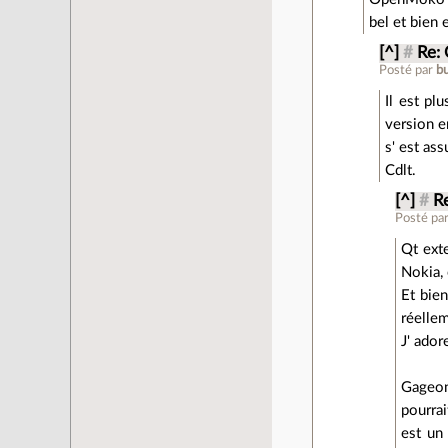
bel et bien
[^]
#
Re: 
Posté par
b
Il est pl
version en
s' est as
Cdlt.
[^]
#
R
Posté pa
Qt exte
Nokia, 
Et bien
réelle
J' ador
Gageons
pourra
est un 