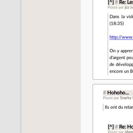
[^]
#
Re: Le
Posté par
jcs
(
s
Dans la vid
(18:35)
http://www
On y appren
d'argent po
de développ
encore un B
#
Hohoho...
Posté par
Snarky
Ils ont du ret
[^]
#
Re: Ho
Posté par
phen