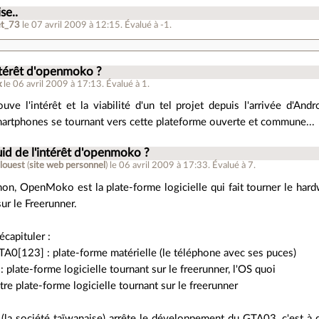
se..
et_73
le 07 avril 2009 à 12:15
.
Évalué à
-1
.
ntérêt d'openmoko ?
x
le 06 avril 2009 à 17:13
.
Évalué à
1
.
uve l'intérêt et la viabilité d'un tel projet depuis l'arrivée d'An
artphones se tournant vers cette plateforme ouverte et commune...
id de l'intérêt d'openmoko ?
louest
(
site web personnel
)
le 06 avril 2009 à 17:33
.
Évalué à
7
.
non, OpenMoko est la plate-forme logicielle qui fait tourner le hard
ur le Freerunner.
capituler :
TA0[123] : plate-forme matérielle (le téléphone avec ses puces)
late-forme logicielle tournant sur le freerunner, l'OS quoi
tre plate-forme logicielle tournant sur le freerunner
a société taïwanaise) arrête le développement du GTA03, c'est à 