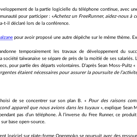
développement de la partie logicielle du téléphone continue, avec 
mmunauté pour participer :
Achetez un FreeRunner, aidez-nous à co
a-t-il déclaré lors de la conférence.
balzane
pour avoir proposé une autre dépêche sur le même thème. Extra
donne temporairement les travaux de développement du succes
la société taïwanaise se sépare de près de la moitié de ses salariés. 
ecs, pour partie des départs volontaires. D’après Sean Moss-Pultz «
gentes étaient nécessaires pour assurer la poursuite de l’activité
oisi de se concentrer sur son plan B. «
Pour des raisons com
ond appareil que nous avions dans les tuyaux
», explique Sean M
cependant pas d’un téléphone. À l’inverse du Free Runner, ce produ
s sur base open-source.
nt logiciel sur plate-forme Openmoko se poursuit avec des ressour