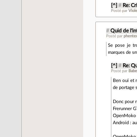
[^]
#
Re: Cri
Posté par
Viol
#
Quid de l'i
Posté par
phente
Se pose je tro
marques de sm
[^]
#
Re: Qu
Posté par
Babe
Ben oui et 
de portage s
Donc pour ré
Frerunner G
OpenMoko : p
Android : au
OpenMoko (l