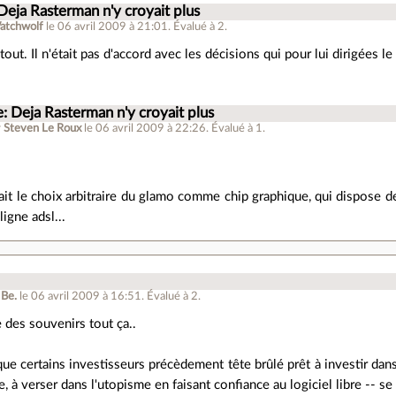
Deja Rasterman n'y croyait plus
atchwolf
le 06 avril 2009 à 21:01
.
Évalué à
2
.
 tout. Il n'était pas d'accord avec les décisions qui pour lui dirigées l
: Deja Rasterman n'y croyait plus
r
Steven Le Roux
le 06 avril 2009 à 22:26
.
Évalué à
1
.
iait le choix arbitraire du glamo comme chip graphique, qui dispose
ligne adsl...
 Be.
le 06 avril 2009 à 16:51
.
Évalué à
2
.
 des souvenirs tout ça..
 que certains investisseurs précèdement tête brûlé prêt à investir da
, à verser dans l'utopisme en faisant confiance au logiciel libre -- se