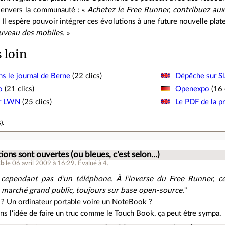
s envers la communauté : «
Achetez le Free Runner, contribuez aux
 Il espère pouvoir intégrer ces évolutions à une future nouvelle plat
uveau des mobiles.
»
s loin
ans le journal de Berne
(22 clics)
Dépêche sur S
o
(21 clics)
Openexpo
(16 
sur LWN
(25 clics)
Le PDF de la p
s
).
ions sont ouvertes (ou bleues, c'est selon...)
2b
le 06 avril 2009 à 16:29
.
Évalué à
4
.
a cependant pas d’un téléphone. À l’inverse du Free Runner, c
marché grand public, toujours sur base open-source.
"
 ? Un ordinateur portable voire un NoteBook ?
dans l'idée de faire un truc comme le Touch Book, ça peut être sympa.