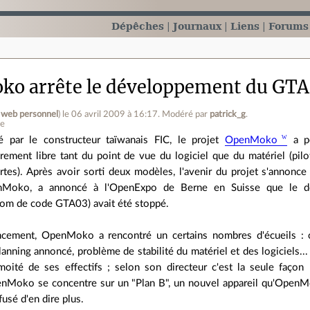
Dépêches
Journaux
Liens
Forums
o arrête le développement du GT
e web personnel
)
le 06 avril 2009 à 16:17
.
Modéré par
patrick_g
.
ne
é par le constructeur taïwanais FIC, le projet
OpenMoko
a po
èrement libre tant du point de vue du logiciel que du matériel (pilo
rtes). Après avoir sorti deux modèles, l'avenir du projet s'annonc
nMoko, a annoncé à l'OpenExpo de Berne en Suisse que le dé
om de code GTA03) avait été stoppé.
ncement, OpenMoko a rencontré un certains nombres d'écueils : 
planning annoncé, problème de stabilité du matériel et des logiciels
moité de ses effectifs ; selon son directeur c'est la seule façon 
Moko se concentre sur un "Plan B", un nouvel appareil qu'OpenMo
usé d'en dire plus.