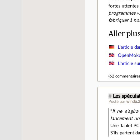
fortes attente
programmes
».
fabriquer à no
Aller plu
L'article d
OpenMok
L'article 
(
62 commentaire
#
Les spéculat
Posté par
windu.
"
Il ne s’agir
lancement un 
Une Tablet PC
S'ils partent 