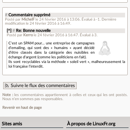
#
Commentaire supprimé
Posté par
MichelF
le 24 février 2016 à 13:06
.
Évalué à
-1
.
Dernière
modification le 24 février 2016 à 16:49.
[^]
#
Re: Bonne nouvelle
Posté par
Kerro
le 24 février 2016 à 16:47
.
Évalué à
3
.
C'est un SPAM pour… une entreprise de campagnes
d'emailing, qui sont des « humains » ayant décidé
d'être classés dans la catégorie des nuisibles en
échange d'argent (comme les politiciens en fait).
Ils sont recyclables via la méthode « soleil vert », malheureusement la
loi française l'interdit.
Suivre le flux des commentaires
Note :
les commentaires appartiennent à celles et ceux qui les ont postés.
Nous n’en sommes pas responsables.
Revenir en haut de page
Sites amis
À propos de LinuxFr.org