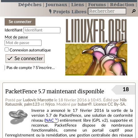
Dépêches
Journaux
Liens
Forums
Rédaction
🎙️ Projets Libres
Se connecter
Identifiant
Mot de passe
Connexion automatique
Pas de compte ? S’inscrire…
18
PacketFence 5.7 maintenant disponible
Posté par
Ludovic Marcotte
le 18 février 2016 à 10:45
.
Édité par
Nils
Ratusznik
,
palm123
et
Nÿco
.
Modéré par
bubar🦥
.
Licence CC By‑SA.
Inverse a annoncé le 17 février 2016 la sortie de la
version 5.7 de PacketFence, une solution de conformité
réseau (
NAC
) entièrement libre (GPL v2), supportée et
reconnue. PacketFence dispose de nombreuses
fonctionnalités, comme un portail captif pour
l'enregistrement ou la remédiation, une gestion centralisée des réseaux