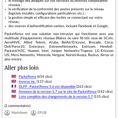
le freinage des attaques sur vos serveurs ou diverses composantes
réseaux ;
la vérification de la conformité des postes présents sur le réseau
(logiciels installés, configurations particulières, etc.) ;
la gestion simple et efficace des invités se connectant sur votre
réseau ;
des sources d'authentification variées, incluant Facebook et Google.
PacketFence est une solution non-intrusive qui fonctionne avec une
multitude d'équipements réseaux (filaires ou sans fil) tels ceux de 3Com,
AeroHIVE, Allied Telesis, Aruba, BelAir/Ericsson, Brocade, Cisco,
Dell/Force10, Enterasys, ExtremeNetworks, Extricom, Hewlett-
Packard/H3C, Huawei, Intel, Juniper Networks/Trapeze, LG-Ericsson
US, Meru Networks, Motorola, Netgear, Nortel/Avaya, Ruckus, Xirrus et
plus encore.
Aller plus loin
PackeFence
(654 clics)
Inverse inc.
(137 clics)
DLFP : PacketFence 5.6 est disponible
(263 clics)
Annonce de la version 5.7 sur le site de PacketFence
(142 clics)
Liste complète des changements de la version 5.7
(155 clics)
(
2 commentaires
).
Markdown
EPUB