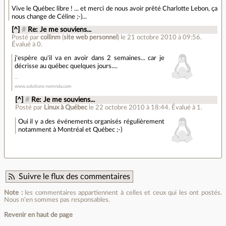
Vive le Québec libre ! ... et merci de nous avoir prêté Charlotte Lebon, ça
nous change de Céline ;-)...
[^]
#
Re: Je me souviens...
Posté par
collinm
(
site web personnel
)
le 21 octobre 2010 à 09:56
.
Évalué à
0
.
j'espère qu'il va en avoir dans 2 semaines... car je
décrisse au québec quelques jours....
www.solutions-norenda.com
[^]
#
Re: Je me souviens...
Posté par
Linux à Québec
le 22 octobre 2010 à 18:44
.
Évalué à
1
.
Oui il y a des événements organisés régulièrement
notamment à Montréal et Québec ;-)
Suivre le flux des commentaires
Note :
les commentaires appartiennent à celles et ceux qui les ont postés.
Nous n’en sommes pas responsables.
Revenir en haut de page