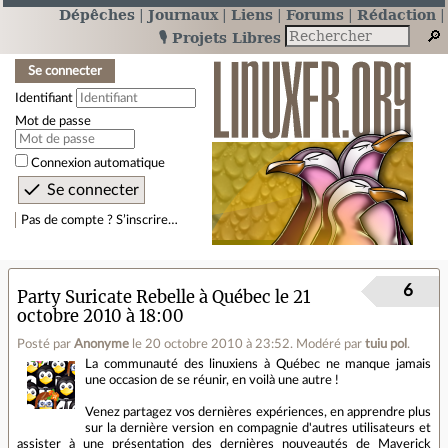
Dépêches
Journaux
Liens
Forums
Rédaction
🎙️ Projets Libres
Se connecter
Identifiant
Mot de passe
Connexion automatique
Pas de compte ? S’inscrire…
6
Party Suricate Rebelle à Québec le 21
octobre 2010 à 18:00
Posté par
Anonyme
le 20 octobre 2010 à 23:52
.
Modéré par
tuiu pol
.
La communauté des linuxiens à Québec ne manque jamais
une occasion de se réunir, en voilà une autre !
Venez partagez vos dernières expériences, en apprendre plus
sur la dernière version en compagnie d'autres utilisateurs et
assister à une présentation des dernières nouveautés de Maverick