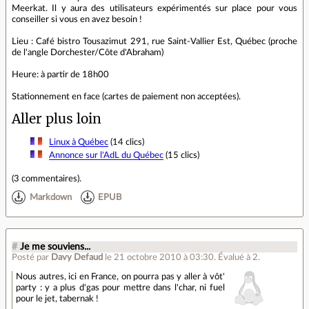
Meerkat. Il y aura des utilisateurs expérimentés sur place pour vous
conseiller si vous en avez besoin !
Lieu : Café bistro Tousazimut 291, rue Saint-Vallier Est, Québec (proche
de l'angle Dorchester/Côte d'Abraham)
Heure: à partir de 18h00
Stationnement en face (cartes de paiement non acceptées).
Aller plus loin
Linux à Québec
(14 clics)
Annonce sur l'AdL du Québec
(15 clics)
(
3 commentaires
).
Markdown
EPUB
#
Je me souviens...
Posté par
Davy Defaud
le 21 octobre 2010 à 03:30
.
Évalué à
2
.
Nous autres, ici en France, on pourra pas y aller à vôt'
party : y a plus d'gas pour mettre dans l'char, ni fuel
pour le jet, tabernak !