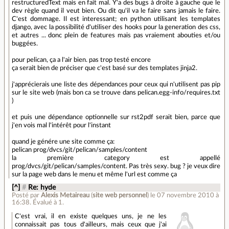
restructuredText mais en fait mal. Y'a des bugs à droite à gauche que le
dev règle quand il veut bien. Ou dit qu'il va le faire sans jamais le faire.
C'est dommage. Il est interessant; en python utilisant les templates
django, avec la possibilité d'utiliser des hooks pour la generation des css,
et autres ... donc plein de features mais pas vraiement abouties et/ou
buggées.
pour pelican, ça a l'air bien. pas trop testé encore
ça serait bien de préciser que c'est basé sur des templates jinja2.
j'apprécierais une liste des dépendances pour ceux qui n'utilisent pas pip
sur le site web (mais bon ca se trouve dans pelican.egg-info/requires.txt
)
et puis une dépendance optionnelle sur rst2pdf serait bien, parce que
j'en vois mal l'intérêt pour l'instant
quand je génére une site comme ça:
pelican prog/dvcs/git/pelican/samples/content
la première category est appellé
prog/dvcs/git/pelican/samples/content. Pas très sexy. bug ? je veux dire
sur la page web dans le menu et même l'url est comme ça
[^]
#
Re: hyde
Posté par
Alexis Metaireau
(
site web personnel
)
le 07 novembre 2010 à
16:38
.
Évalué à
1
.
C'est vrai, il en existe quelques uns, je ne les
connaissait pas tous d'ailleurs, mais ceux que j'ai