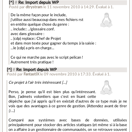
[^]
#
Re: Import depuis WP
Posté par
dtrystram
le 11 novembre 2010 à 14:29
.
Évalué à
1
.
De la même façon pour le include,
j'utilise aussi beaucoup dans mes fichiers rst
en entête quelque chose du genre :
.. include:: ../glossaire.conf.
avec dans glossaire :
.. |cdp| replace:: Chef de Projet
et dans mon texte pour gagner du temps à la saisie :
...le |cdp| a pris en charge...
Ce qui ne marche pas avec le script pelican !
Autrement très pratique !
[^]
#
Re: Import depuis WP
Posté par
FantastIX
le 09 novembre 2010 à 17:33
.
Évalué à
1
.
Ce projet à l'air très intéressant [...]
Perso, je pense qu'il est bien plus qu'intéressant.
Bon, j'admets volontiers que c'est en lisant cette
dépèche que j'ai appris qu'il en existait d'autres de ce type mais je ne
vois que des avantages à ce genre de gestion. (Attendez avant de tirer
;) ...)
Comparé aux systèmes avec bases de données, utilisées
principalement pour stocker des articles statiques (et même si à la base
on a affaire à un gestionnaire de communautés, on se retrouve souvent