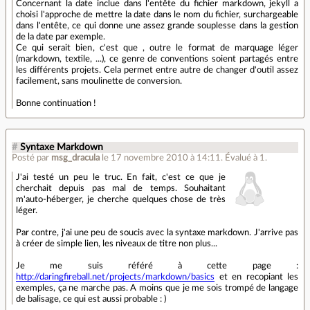
Concernant la date inclue dans l'entête du fichier markdown, jekyll a
choisi l'approche de mettre la date dans le nom du fichier, surchargeable
dans l'entête, ce qui donne une assez grande souplesse dans la gestion
de la date par exemple.
Ce qui serait bien, c'est que , outre le format de marquage léger
(markdown, textile, ...), ce genre de conventions soient partagés entre
les différents projets. Cela permet entre autre de changer d'outil assez
facilement, sans moulinette de conversion.
Bonne continuation !
#
Syntaxe Markdown
Posté par
msg_dracula
le 17 novembre 2010 à 14:11
.
Évalué à
1
.
J'ai testé un peu le truc. En fait, c'est ce que je
cherchait depuis pas mal de temps. Souhaitant
m'auto-héberger, je cherche quelques chose de très
léger.
Par contre, j'ai une peu de soucis avec la syntaxe markdown. J'arrive pas
à créer de simple lien, les niveaux de titre non plus...
Je me suis référé à cette page :
http://daringfireball.net/projects/markdown/basics
et en recopiant les
exemples, ça ne marche pas. A moins que je me sois trompé de langage
de balisage, ce qui est aussi probable : )