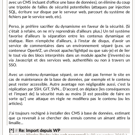
avec un CMS incluant d'office une base de données), on élimine du coup
une tripotée de failles de sécurité potentielles (attaques par injection
SQL, écriture sur disque par le serveur web, parcourt du système de
fichiers par le service web, etc).
Perso, je préfère sacrifier du dynamisme en faveur de la sécurité. (Si
c'était à refaire, on ne m'y reprendrais d'ailleurs plus.) Un tel système
favorise d'ailleurs la séparation entre les contenus dynamique et
statique. Rien n'empêche d'ailleurs, à l'instar de disqus, d'avoir un
service de commentaires dans un environnement séparé (p.ex. un
conteneur OpenVZ, un chroot apache/lighttpd ou que sais-je) et de lier
le tout via des blocs interprétés dans un module apache (j'invente) ou
via Javascript et des services web, authentifiés ou non à travers un
SSO.
Avec un contenu dynamique séparé, on ne doit pas fermer le site en
cas de maintenance de la base de données, par exemple et le contenu
peut rester accessible. Autre avantage non négligeable aussi, c'est la
réplication par SSH, GIT, SVN... D'accord, on déplace [les conséquences
et l'impact de] la sécurité mais au moins [il est possible de faire en
sorte qu'] une attaque en règle ne modifiera pas le contenu (ou les
articles).
J'ai toujours rechigné à installer des CMS à base de données, estimant
que ça revenait à se chercher des ennuis comme un aimant attire la
limaille...
[^]
#
Re: Import depuis WP