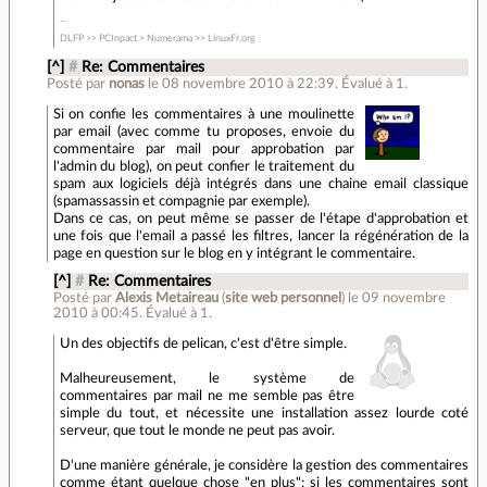
DLFP >> PCInpact > Numerama >> LinuxFr.org
[^]
#
Re: Commentaires
Posté par
nonas
le 08 novembre 2010 à 22:39
.
Évalué à
1
.
Si on confie les commentaires à une moulinette
par email (avec comme tu proposes, envoie du
commentaire par mail pour approbation par
l'admin du blog), on peut confier le traitement du
spam aux logiciels déjà intégrés dans une chaine email classique
(spamassassin et compagnie par exemple).
Dans ce cas, on peut même se passer de l'étape d'approbation et
une fois que l'email a passé les filtres, lancer la régénération de la
page en question sur le blog en y intégrant le commentaire.
[^]
#
Re: Commentaires
Posté par
Alexis Metaireau
(
site web personnel
)
le 09 novembre
2010 à 00:45
.
Évalué à
1
.
Un des objectifs de pelican, c'est d'être simple.
Malheureusement, le système de
commentaires par mail ne me semble pas être
simple du tout, et nécessite une installation assez lourde coté
serveur, que tout le monde ne peut pas avoir.
D'une manière générale, je considère la gestion des commentaires
comme étant quelque chose "en plus": si les commentaires sont