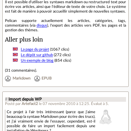
Il est possible d'utiliser les syntaxes markdown ou restructured text pour
écrire vos articles, ainsi que l'éditeur de texte de votre choix. Le système
est fait de manière à pouvoir accueillir simplement de nouvelles syntaxes.
Pelican supporte actuellement les articles, catégories, tags,
commentaires (via
disqus
), l'export des articles vers PDF, les pages et la
gestion des thèmes.
Aller plus loin
La page du projet
(1067 clics)
Le dépôt sur github
(272 clics)
Un exemple de blog
(854 clics)
(
31 commentaires
).
Markdown
EPUB
#
Import depuis WP
Posté par
Artefact2
le 07 novembre 2010 à 12:25
.
Évalué à
5
.
Ce projet à l'air très intéressant (parce que j'aime
beaucoup la syntaxe Markdown pour écrire des trucs),
et j'ai vraiment envie de l'essayer, cependant, est-il
possible de faire un import facilement depuis une
installation de Wordpress ?