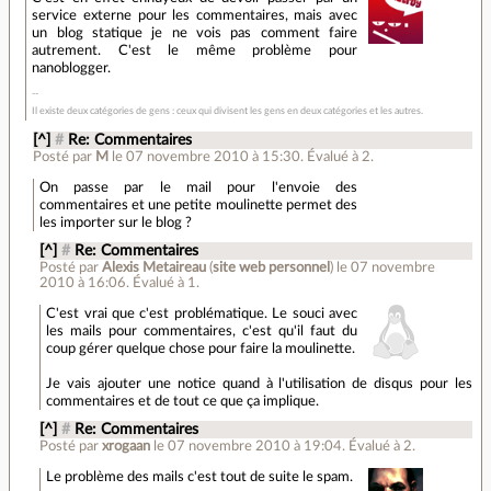
service externe pour les commentaires, mais avec
un blog statique je ne vois pas comment faire
autrement. C'est le même problème pour
nanoblogger.
Il existe deux catégories de gens : ceux qui divisent les gens en deux catégories et les autres.
[^]
#
Re: Commentaires
Posté par
M
le 07 novembre 2010 à 15:30
.
Évalué à
2
.
On passe par le mail pour l'envoie des
commentaires et une petite moulinette permet des
les importer sur le blog ?
[^]
#
Re: Commentaires
Posté par
Alexis Metaireau
(
site web personnel
)
le 07 novembre
2010 à 16:06
.
Évalué à
1
.
C'est vrai que c'est problématique. Le souci avec
les mails pour commentaires, c'est qu'il faut du
coup gérer quelque chose pour faire la moulinette.
Je vais ajouter une notice quand à l'utilisation de disqus pour les
commentaires et de tout ce que ça implique.
[^]
#
Re: Commentaires
Posté par
xrogaan
le 07 novembre 2010 à 19:04
.
Évalué à
2
.
Le problème des mails c'est tout de suite le spam.