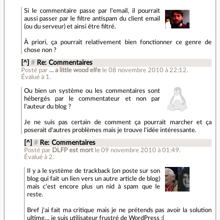
Si le commentaire passe par l'email, il pourrait
aussi passer par le filtre antispam du client email
(ou du serveur) et ainsi être filtré.
À priori, ça pourrait relativement bien fonctionner ce genre de
chose non ?
[^]
#
Re: Commentaires
Posté par
... a little wood elfe
le 08 novembre 2010 à 22:12
.
Évalué à
1
.
Ou bien un système ou les commentaires sont
hébergés par le commentateur et non par
l'auteur du blog ?
Je ne suis pas certain de comment ça pourrait marcher et ça
poserait d'autres problèmes mais je trouve l'idée intéressante.
[^]
#
Re: Commentaires
Posté par
DLFP est mort
le 09 novembre 2010 à 01:49
.
Évalué à
2
.
Il y a le système de trackback (on poste sur son
blog qui fait un lien vers un autre article de blog)
mais c'est encore plus un nid à spam que le
reste.
Bref j'ai fait ma critique mais je ne prétends pas avoir la solution
ultime… je suis utilisateur frustré de WordPress :(