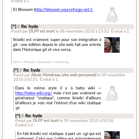
Évalué à
1
.
Et Blosxom (
http://blosxom.sourceforge.net/).
[^]
#
Re: hyde
Posté par
DLFP est mort
le 08 novembre 2010 à 15:52
.
Évalué à
2
.
Ikiwiki est vraiment super pour son intégration à
git : une édition depuis le site web fait une entrée
dans l'historique git et vice versa.
DLFP >> PCInpact > Numerama >> LinuxFr.org
[^]
#
Re: hyde
Posté par
Alexis Metaireau
(
site web personnel
)
le 09 novembre
2010 à 02:51
.
Évalué à
1
.
Dans le même style il y à hatta wiki —
http://hatta-wiki.org/
mais c'est pas vraiment un
générateur "statique", comme ikiwiki d'ailleurs
(d'ailleurs je vois mal l'intéret d'un wiki statique
:p)
[^]
#
Re: hyde
Posté par
DLFP est mort
le 09 novembre 2010 à 02:58
.
Évalué à
2
.
En fait ikiwiki est statique, à part un .cgi qui est
optionnel. Celui que j'utilise est principalement