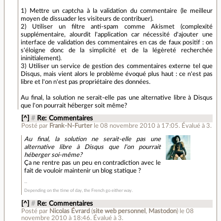
1) Mettre un captcha à la validation du commentaire (le meilleur
moyen de dissuader les visiteurs de contribuer).
2) Utiliser un filtre anti-spam comme Akismet (complexité
supplémentaire, alourdit l'application car nécessité d'ajouter une
interface de validation des commentaires en cas de faux positif : on
s'éloigne donc de la simplicité et de la légèreté recherchée
ininitialement).
3) Utiliser un service de gestion des commentaires externe tel que
Disqus, mais vient alors le problème évoqué plus haut : ce n'est pas
libre et l'on n'est pas propriétaire des données.
Au final, la solution ne serait-elle pas une alternative libre à Disqus
que l'on pourrait héberger soit même?
[^]
#
Re: Commentaires
Posté par
Frank-N-Furter
le 08 novembre 2010 à 17:05
.
Évalué à
3
.
Au final, la solution ne serait-elle pas une
alternative libre à Disqus que l'on pourrait
héberger soi-même?
Ça ne rentre pas un peu en contradiction avec le
fait de vouloir maintenir un blog statique ?
Depending on the time of day, the French go either way.
[^]
#
Re: Commentaires
Posté par
Nicolas Évrard
(
site web personnel
,
Mastodon
)
le 08
novembre 2010 à 18:46
.
Évalué à
3
.