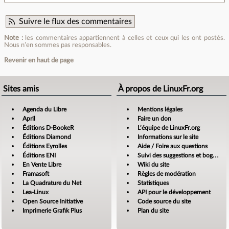
Suivre le flux des commentaires
Note :
les commentaires appartiennent à celles et ceux qui les ont postés.
Nous n’en sommes pas responsables.
Revenir en haut de page
Sites amis
À propos de LinuxFr.org
Agenda du Libre
Mentions légales
April
Faire un don
Éditions D-BookeR
L’équipe de LinuxFr.org
Éditions Diamond
Informations sur le site
Éditions Eyrolles
Aide / Foire aux questions
Éditions ENI
Suivi des suggestions et bogues
En Vente Libre
Wiki du site
Framasoft
Règles de modération
La Quadrature du Net
Statistiques
Lea-Linux
API pour le développement
Open Source Initiative
Code source du site
Imprimerie Grafik Plus
Plan du site