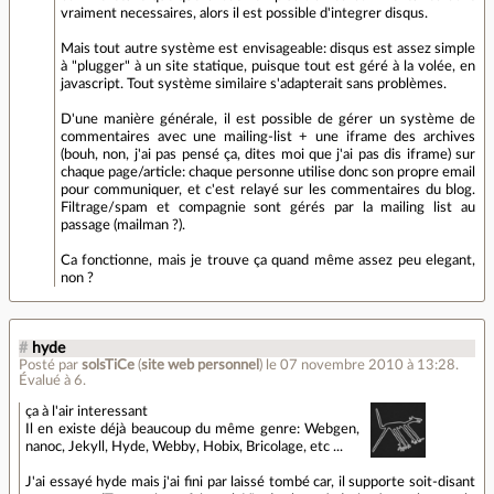
vraiment necessaires, alors il est possible d'integrer disqus.
Mais tout autre système est envisageable: disqus est assez simple
à "plugger" à un site statique, puisque tout est géré à la volée, en
javascript. Tout système similaire s'adapterait sans problèmes.
D'une manière générale, il est possible de gérer un système de
commentaires avec une mailing-list + une iframe des archives
(bouh, non, j'ai pas pensé ça, dites moi que j'ai pas dis iframe) sur
chaque page/article: chaque personne utilise donc son propre email
pour communiquer, et c'est relayé sur les commentaires du blog.
Filtrage/spam et compagnie sont gérés par la mailing list au
passage (mailman ?).
Ca fonctionne, mais je trouve ça quand même assez peu elegant,
non ?
#
hyde
Posté par
solsTiCe
(
site web personnel
)
le 07 novembre 2010 à 13:28
.
Évalué à
6
.
ça à l'air interessant
Il en existe déjà beaucoup du même genre: Webgen,
nanoc, Jekyll, Hyde, Webby, Hobix, Bricolage, etc ...
J'ai essayé hyde mais j'ai fini par laissé tombé car, il supporte soit-disant