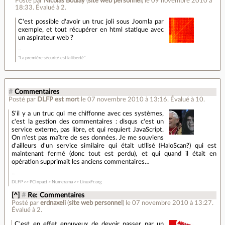
Posté par
Nicolas Boulay
(
site web personnel
)
le 09 novembre 2010 à
18:33
.
Évalué à
2
.
C'est possible d'avoir un truc joli sous Joomla par
exemple, et tout récupérer en html statique avec
un aspirateur web ?
"La première sécurité est la liberté"
#
Commentaires
Posté par
DLFP est mort
le 07 novembre 2010 à 13:16
.
Évalué à
10
.
S'il y a un truc qui me chiffonne avec ces systèmes,
c'est la gestion des commentaires : disqus c'est un
service externe, pas libre, et qui requiert JavaScript.
On n'est pas maître de ses données. Je me souviens
d'ailleurs d'un service similaire qui était utilisé (HaloScan?) qui est
maintenant fermé (donc tout est perdu), et qui quand il était en
opération supprimait les anciens commentaires…
DLFP >> PCInpact > Numerama >> LinuxFr.org
[^]
#
Re: Commentaires
Posté par
erdnaxeli
(
site web personnel
)
le 07 novembre 2010 à 13:27
.
Évalué à
2
.
C'est en effet ennuyeux de devoir passer par un