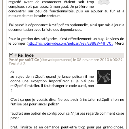
regardé avant de commencer étaient soit trop
complexe, soit pas assez à mon gout. Je préfère me
concentrer sur peu de fonctionnalités, puis en ajouter au fur et à
mesure de mes besoins/retours.
J'ai passé la dépendance à rst2pdf en optionnelle, ainsi que mis à jour la
documentation avec la liste des dépendances.
Pour la gestion des catégories, c'est effectivement un bug. Je viens de
le corriger (
http://hg.notmyidea.org/pelican/rev/c888a94fff70).
Merci
!
[^]
#
Re: hyde
Posté par
solsTiCe
(
site web personnel
)
le 08 novembre 2010 à 00:29
.
Évalué à
2
.
ok.
au sujet de rst2pdf, quand je lance pelican il me
donne une exception ImportError si je n'ai pas
rst2pdf d'installer. Il faut changer le code aussi, non
?
C'est ça que je voulais dire: Ne pas avoir à installer rst2pdf si on ne
l'utilise pas pour lancer pelican
faudrait une option de config pour ça ?? j'ai pas regardé comment ca se
passe.
bref. j'insiste et en demande peut-être trop pour pas grand-chose.