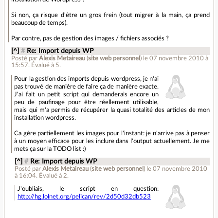
Si non, ça risque d'être un gros frein (tout migrer à la main, ça prend
beaucoup de temps).
Par contre, pas de gestion des images / fichiers associés ?
[^]
#
Re: Import depuis WP
Posté par
Alexis Metaireau
(
site web personnel
)
le 07 novembre 2010 à
15:57
.
Évalué à
5
.
Pour la gestion des imports depuis wordpress, je n'ai
pas trouvé de manière de faire ça de manière exacte.
J'ai fait un petit script qui demanderais encore un
peu de paufinage pour être réellement utilisable,
mais qui m'a permis de récupérer la quasi totalité des articles de mon
installation wordpress.
Ca gère partiellement les images pour l'instant: je n'arrive pas à penser
à un moyen efficace pour les inclure dans l'output actuellement. Je me
mets ça sur la TODO list :)
[^]
#
Re: Import depuis WP
Posté par
Alexis Metaireau
(
site web personnel
)
le 07 novembre 2010
à 16:04
.
Évalué à
2
.
J'oubliais, le script en question:
http://hg.lolnet.org/pelican/rev/2d50d32db523