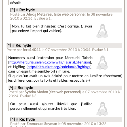
désolé
[^]
#
Re: hyde
Posté par
Alexis Metaireau
(
site web personnel
)
le 08 novembre
2010 à 02:16
.
Évalué à
1
.
Non, tu fait bien d'insister. C'est corrigé. (J'avais
pas enlevé l'import qui va bien).
[^]
#
Re: hyde
Posté par
fero14041
le 07 novembre 2010 à 23:04
.
Évalué à
1
.
Nommons aussi l'extension pour Mercurial Talaria
[
http://mercurial.selenic.com/wiki/TalariaExtension
],
et HgBlog [
http://bitbucket.org/codekoala/hgblog/
],
dans un esprit me semble-t-il similaire.
Si quelqu'un avait un avis éclairé pour mettre en lumière (forcément)
les différences, points forts et faibles respectifs ?-)
[^]
#
Re: hyde
Posté par
Sytoka Modon
(
site web personnel
)
le 07 novembre 2010 à
23:24
.
Évalué à
3
.
On peut aussi ajouter ikiwiki que j'utilise
personnellement et qui marche très bien.
[^]
#
Re: hyde
Posté par
Emmanuel Seyman
le 08 novembre 2010 à 13:28
.