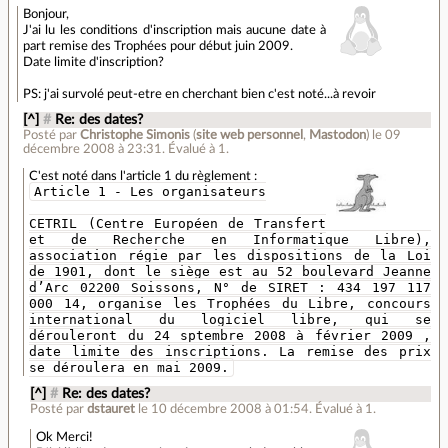
Bonjour,
J'ai lu les conditions d'inscription mais aucune date à
part remise des Trophées pour début juin 2009.
Date limite d'inscription?
PS: j'ai survolé peut-etre en cherchant bien c'est noté...à revoir
[^]
#
Re: des dates?
Posté par
Christophe Simonis
(
site web personnel
,
Mastodon
)
le 09
décembre 2008 à 23:31
.
Évalué à
1
.
C'est noté dans l'article 1 du règlement :
Article 1 - Les organisateurs
CETRIL (Centre Européen de Transfert
et de Recherche en Informatique Libre),
association régie par les dispositions de la Loi
de 1901, dont le siège est au 52 boulevard Jeanne
d’Arc 02200 Soissons, N° de SIRET : 434 197 117
000 14, organise les Trophées du Libre, concours
international du logiciel libre, qui se
dérouleront du 24 sptembre 2008 à février 2009 ,
date limite des inscriptions. La remise des prix
se déroulera en mai 2009.
[^]
#
Re: des dates?
Posté par
dstauret
le 10 décembre 2008 à 01:54
.
Évalué à
1
.
Ok Merci!