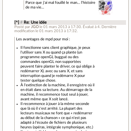
Parce que j'ai mal fouillé le man… l'histoire
de ma vie…
[^]
#
Re: Une idée
Posté par
JGO
le 01 mars 2013 à 17:30
.
Évalué à
4
.
Dernière
modification le 01 mars 2013 à 17:32.
Les avantages de mpd pour moi :
Il fonctionne sans client graphique, je peux
l'utiliser sans X ou quand ça plante (un
programme openGL buggué ou des
commandes openGL non supportées
peuvent faire planter le driver, ce qui oblige à
redémarrer X). avec ou sans X, et sans
interruption quand je redémarre X pour
tester quelque chose.
À l'extinction de la machine, il enregistre où il
en était dans sa lecture. Au démarrage de la
machine, il recommence tout seul à jouer,
avant même que X soit lancé.
Il recommence à jouer à la même seconde
que là où il s'est arrêté. La plupart des
lecteurs musicaux ne font que « redémarrer
au début de la chanson » ce qui n'est pas
adapté à l'écoute de fichiers de plusieurs
heures (opéras, intégrale symphonique, etc.)