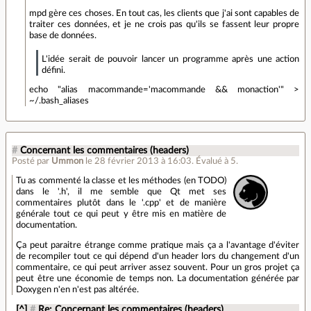
mpd gère ces choses. En tout cas, les clients que j'ai sont capables de
traiter ces données, et je ne crois pas qu'ils se fassent leur propre
base de données.
L'idée serait de pouvoir lancer un programme après une action
défini.
echo "alias macommande='macommande && monaction'" >
~/.bash_aliases
#
Concernant les commentaires (headers)
Posté par
Ummon
le 28 février 2013 à 16:03
.
Évalué à
5
.
Tu as commenté la classe et les méthodes (en TODO)
dans le '.h', il me semble que Qt met ses
commentaires plutôt dans le '.cpp' et de manière
générale tout ce qui peut y être mis en matière de
documentation.
Ça peut paraitre étrange comme pratique mais ça a l'avantage d'éviter
de recompiler tout ce qui dépend d'un header lors du changement d'un
commentaire, ce qui peut arriver assez souvent. Pour un gros projet ça
peut être une économie de temps non. La documentation générée par
Doxygen n'en n'est pas altérée.
[^]
#
Re: Concernant les commentaires (headers)