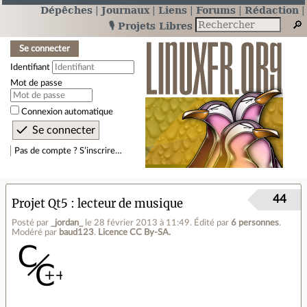
Dépêches
Journaux
Liens
Forums
Rédaction
🎙️ Projets Libres
Se connecter
Identifiant
Mot de passe
Connexion automatique
Pas de compte ? S’inscrire…
44
Projet Qt5 : lecteur de musique
Posté par
_jordan_
le 28 février 2013 à 11:49
.
Édité par
6 personnes
.
Modéré par
baud123
.
Licence CC By‑SA.