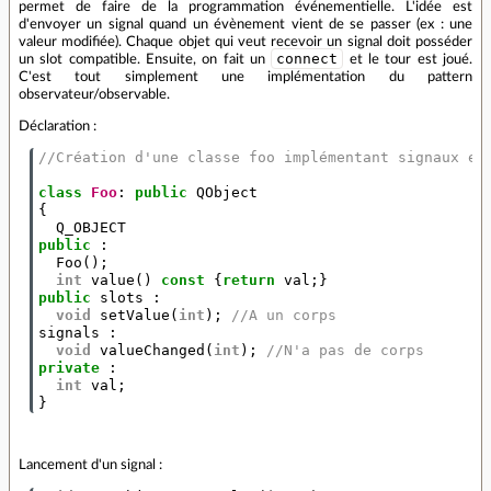
permet de faire de la programmation événementielle. L'idée est
d'envoyer un signal quand un évènement vient de se passer (ex : une
valeur modifiée). Chaque objet qui veut recevoir un signal doit posséder
connect
un slot compatible. Ensuite, on fait un
et le tour est joué.
C'est tout simplement une implémentation du pattern
observateur/observable.
Déclaration :
//Création d'une classe foo implémentant signaux et
class
Foo
:
public
QObject
{
Q_OBJECT
public
:
Foo
();
int
value
()
const
{
return
val
;}
public
slots
:
void
setValue
(
int
);
//A un corps
signals
:
void
valueChanged
(
int
);
//N'a pas de corps
private
:
int
val
;
}
Lancement d'un signal :