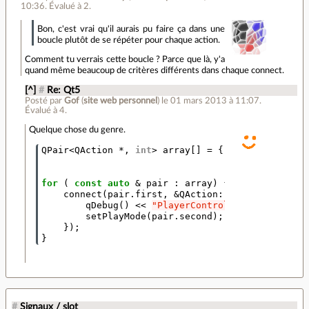
10:36
.
Évalué à
2
.
Bon, c'est vrai qu'il aurais pu faire ça dans une
boucle plutôt de se répéter pour chaque action.
Comment tu verrais cette boucle ? Parce que là, y'a
quand même beaucoup de critères différents dans chaque connect.
[^]
#
Re: Qt5
Posté par
Gof
(
site web personnel
)
le 01 mars 2013 à 11:07
.
Évalué à
4
.
Quelque chose du genre.
QPair
<
QAction
*
,
int
>
array
[]
=
{
{
sequential
,
Q
{
loopItem
,
QMe
/* { ..., ... 
for
(
const
auto
&
pair
:
array
)
{
connect
(
pair
.
first
,
&
QAction
::
toggled
,
[
this
qDebug
()
<<
"PlayerControls -> setPlayMo
setPlayMode
(
pair
.
second
);
});
}
#
Signaux / slot