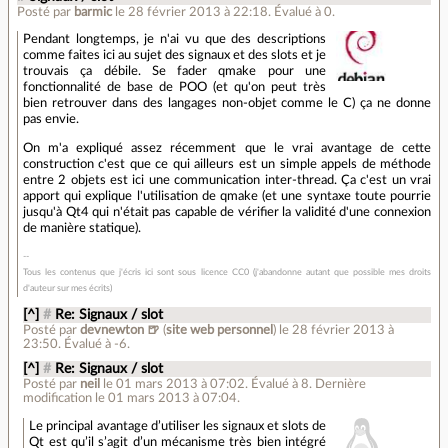
Posté par
barmic
le 28 février 2013 à 22:18
.
Évalué à
0
.
Pendant longtemps, je n'ai vu que des descriptions
comme faites ici au sujet des signaux et des slots et je
trouvais ça débile. Se fader qmake pour une
fonctionnalité de base de POO (et qu'on peut très
bien retrouver dans des langages non-objet comme le C) ça ne donne
pas envie.
On m'a expliqué assez récemment que le vrai avantage de cette
construction c'est que ce qui ailleurs est un simple appels de méthode
entre 2 objets est ici une communication inter-thread. Ça c'est un vrai
apport qui explique l'utilisation de qmake (et une syntaxe toute pourrie
jusqu'à Qt4 qui n'était pas capable de vérifier la validité d'une connexion
de manière statique).
Tous les contenus que j'écris ici sont sous licence CC0 (j'abandonne autant que possible mes droits
d'auteur sur mes écrits)
[^]
#
Re: Signaux / slot
Posté par
devnewton 🍺
(
site web personnel
)
le 28 février 2013 à
23:50
.
Évalué à
-6
.
[^]
#
Re: Signaux / slot
Posté par
neil
le 01 mars 2013 à 07:02
.
Évalué à
8
.
Dernière
modification le 01 mars 2013 à 07:04.
Le principal avantage d’utiliser les signaux et slots de
Qt est qu’il s’agit d’un mécanisme très bien intégré