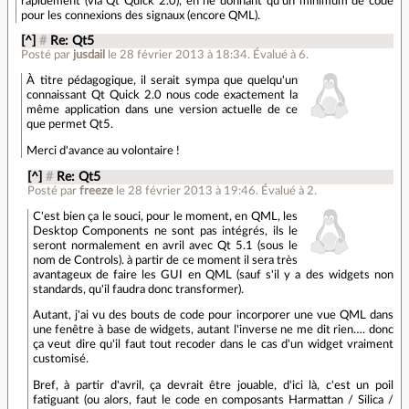
rapidement (via Qt Quick 2.0), en ne donnant qu’un minimum de code
pour les connexions des signaux (encore QML).
[^]
#
Re: Qt5
Posté par
jusdail
le 28 février 2013 à 18:34
.
Évalué à
6
.
À titre pédagogique, il serait sympa que quelqu'un
connaissant Qt Quick 2.0 nous code exactement la
même application dans une version actuelle de ce
que permet Qt5.
Merci d'avance au volontaire !
[^]
#
Re: Qt5
Posté par
freeze
le 28 février 2013 à 19:46
.
Évalué à
2
.
C'est bien ça le souci, pour le moment, en QML, les
Desktop Components ne sont pas intégrés, ils le
seront normalement en avril avec Qt 5.1 (sous le
nom de Controls). à partir de ce moment il sera très
avantageux de faire les GUI en QML (sauf s'il y a des widgets non
standards, qu'il faudra donc transformer).
Autant, j'ai vu des bouts de code pour incorporer une vue QML dans
une fenêtre à base de widgets, autant l'inverse ne me dit rien…. donc
ça veut dire qu'il faut tout recoder dans le cas d'un widget vraiment
customisé.
Bref, à partir d'avril, ça devrait être jouable, d'ici là, c'est un poil
fatiguant (ou alors, faut le code en composants Harmattan / Silica /