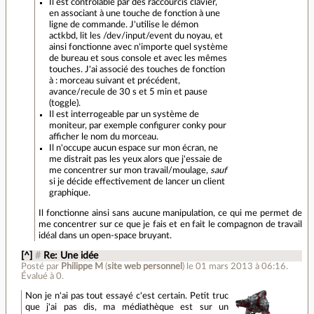
Il est contrôlable par des raccourcis clavier,
en associant à une touche de fonction à une
ligne de commande. J'utilise le démon
actkbd, lit les /dev/input/event du noyau, et
ainsi fonctionne avec n'importe quel système
de bureau et sous console et avec les mêmes
touches. J'ai associé des touches de fonction
à : morceau suivant et précédent,
avance/recule de 30 s et 5 min et pause
(toggle).
Il est interrogeable par un système de
moniteur, par exemple configurer conky pour
afficher le nom du morceau.
Il n'occupe aucun espace sur mon écran, ne
me distrait pas les yeux alors que j'essaie de
me concentrer sur mon travail/moulage,
sauf
si je décide effectivement de lancer un client
graphique.
Il fonctionne ainsi sans aucune manipulation, ce qui me permet de
me concentrer sur ce que je fais et en fait le compagnon de travail
idéal dans un open-space bruyant.
[^]
#
Re: Une idée
Posté par
Philippe M
(
site web personnel
)
le 01 mars 2013 à 06:16
.
Évalué à
0
.
Non je n'ai pas tout essayé c'est certain. Petit truc
que j'ai pas dis, ma médiathèque est sur un