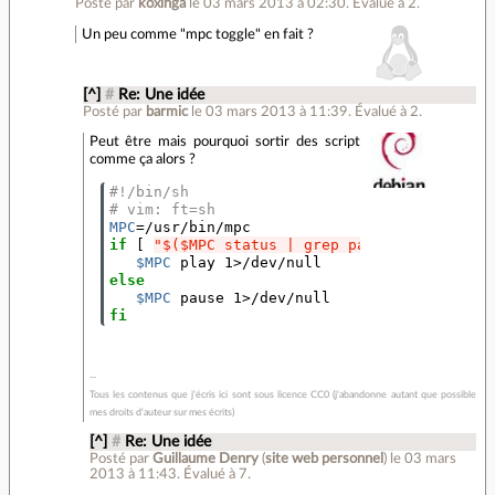
Posté par
koxinga
le 03 mars 2013 à 02:30
.
Évalué à
2
.
Un peu comme "mpc toggle" en fait ?
[^]
#
Re: Une idée
Posté par
barmic
le 03 mars 2013 à 11:39
.
Évalué à
2
.
Peut être mais pourquoi sortir des script
comme ça alors ?
#!/bin/sh
# vim: ft=sh
MPC
=
if
[
"$($MPC status | grep pause | cut -d '
$MPC
else
$MPC
fi
Tous les contenus que j'écris ici sont sous licence CC0 (j'abandonne autant que possible
mes droits d'auteur sur mes écrits)
[^]
#
Re: Une idée
Posté par
Guillaume Denry
(
site web personnel
)
le 03 mars
2013 à 11:43
.
Évalué à
7
.