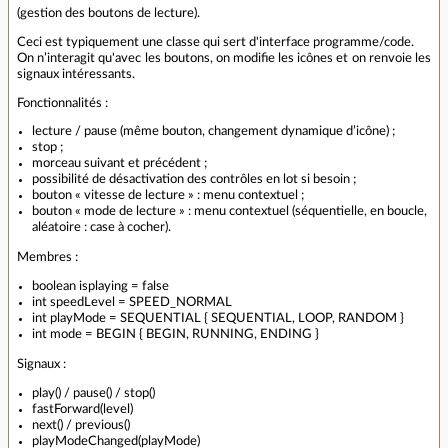
(gestion des boutons de lecture).
Ceci est typiquement une classe qui sert d'interface programme/code.
On n’interagit qu'avec les boutons, on modifie les icônes et on renvoie les
signaux intéressants.
Fonctionnalités :
lecture / pause (même bouton, changement dynamique d’icône) ;
stop ;
morceau suivant et précédent ;
possibilité de désactivation des contrôles en lot si besoin ;
bouton « vitesse de lecture » : menu contextuel ;
bouton « mode de lecture » : menu contextuel (séquentielle, en boucle,
aléatoire : case à cocher).
Membres :
boolean isplaying = false
int speedLevel = SPEED_NORMAL
int playMode = SEQUENTIAL { SEQUENTIAL, LOOP, RANDOM }
int mode = BEGIN { BEGIN, RUNNING, ENDING }
Signaux :
play() / pause() / stop()
fastForward(level)
next() / previous()
playModeChanged(playMode)