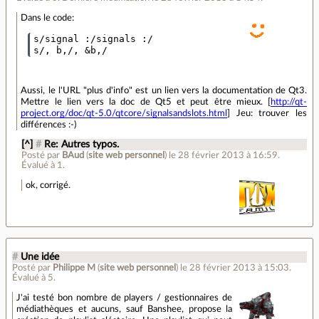
Dans le code:
s/signal :/signals :/    

Aussi, le l'URL "plus d'info" est un lien vers la documentation de Qt3.
Mettre le lien vers la doc de Qt5 et peut être mieux. [
http://qt-
project.org/doc/qt-5.0/qtcore/signalsandslots.html
] Jeu: trouver les
différences :-)
[^]
#
Re: Autres typos.
Posté par
BAud
(
site web personnel
)
le 28 février 2013 à 16:59
.
Évalué à
1
.
ok, corrigé.
#
Une idée
Posté par
Philippe M
(
site web personnel
)
le 28 février 2013 à 15:03
.
Évalué à
5
.
J'ai testé bon nombre de players / gestionnaires de
médiathèques et aucuns, sauf Banshee, propose la