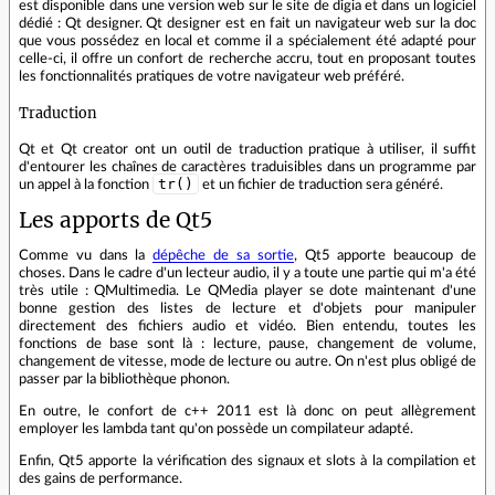
est disponible dans une version web sur le site de digia et dans un logiciel
dédié : Qt designer. Qt designer est en fait un navigateur web sur la doc
que vous possédez en local et comme il a spécialement été adapté pour
celle-ci, il offre un confort de recherche accru, tout en proposant toutes
les fonctionnalités pratiques de votre navigateur web préféré.
Traduction
Qt et Qt creator ont un outil de traduction pratique à utiliser, il suffit
d'entourer les chaînes de caractères traduisibles dans un programme par
tr()
un appel à la fonction
et un fichier de traduction sera généré.
Les apports de Qt5
Comme vu dans la
dépêche de sa sortie
, Qt5 apporte beaucoup de
choses. Dans le cadre d'un lecteur audio, il y a toute une partie qui m'a été
très utile : QMultimedia. Le QMedia player se dote maintenant d'une
bonne gestion des listes de lecture et d'objets pour manipuler
directement des fichiers audio et vidéo. Bien entendu, toutes les
fonctions de base sont là : lecture, pause, changement de volume,
changement de vitesse, mode de lecture ou autre. On n'est plus obligé de
passer par la bibliothèque phonon.
En outre, le confort de c++ 2011 est là donc on peut allègrement
employer les lambda tant qu'on possède un compilateur adapté.
Enfin, Qt5 apporte la vérification des signaux et slots à la compilation et
des gains de performance.