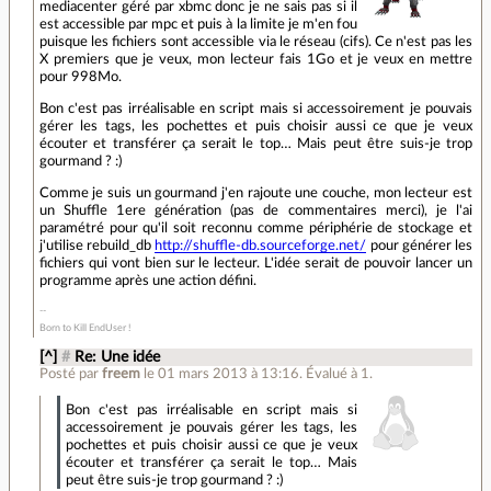
mediacenter géré par xbmc donc je ne sais pas si il
est accessible par mpc et puis à la limite je m'en fou
puisque les fichiers sont accessible via le réseau (cifs). Ce n'est pas les
X premiers que je veux, mon lecteur fais 1Go et je veux en mettre
pour 998Mo.
Bon c'est pas irréalisable en script mais si accessoirement je pouvais
gérer les tags, les pochettes et puis choisir aussi ce que je veux
écouter et transférer ça serait le top… Mais peut être suis-je trop
gourmand ? :)
Comme je suis un gourmand j'en rajoute une couche, mon lecteur est
un Shuffle 1ere génération (pas de commentaires merci), je l'ai
paramétré pour qu'il soit reconnu comme périphérie de stockage et
j'utilise rebuild_db
http://shuffle-db.sourceforge.net/
pour générer les
fichiers qui vont bien sur le lecteur. L'idée serait de pouvoir lancer un
programme après une action défini.
Born to Kill EndUser !
[^]
#
Re: Une idée
Posté par
freem
le 01 mars 2013 à 13:16
.
Évalué à
1
.
Bon c'est pas irréalisable en script mais si
accessoirement je pouvais gérer les tags, les
pochettes et puis choisir aussi ce que je veux
écouter et transférer ça serait le top… Mais
peut être suis-je trop gourmand ? :)