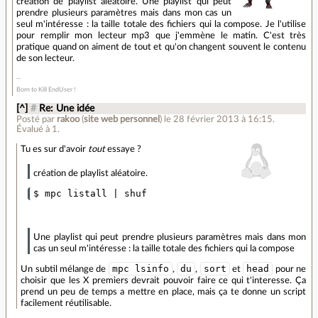
création de playlist aléatoire. Une playlist qui peut
prendre plusieurs paramètres mais dans mon cas un
seul m'intéresse : la taille totale des fichiers qui la compose. Je l'utilise
pour remplir mon lecteur mp3 que j'emmène le matin. C'est très
pratique quand on aiment de tout et qu'on changent souvent le contenu
de son lecteur.
Born to Kill EndUser !
[^]
#
Re: Une idée
Posté par
rakoo
(
site web personnel
)
le 28 février 2013 à 16:15
.
Évalué à
1
.
Tu es sur d'avoir
tout
essaye ?
création de playlist aléatoire.
Une playlist qui peut prendre plusieurs paramètres mais dans mon
cas un seul m'intéresse : la taille totale des fichiers qui la compose
mpc lsinfo
du
sort
head
Un subtil mélange de
,
,
et
pour ne
choisir que les X premiers devrait pouvoir faire ce qui t'interesse. Ça
prend un peu de temps a mettre en place, mais ça te donne un script
facilement réutilisable.