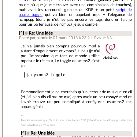
pause où que je me trouve avec une combinaison de touches),
mais avec les raccourcis globaux de KDE + un petit
script de
pause toggle
qui va bien en appelant mpc + l'élégance de
ncmpcpp (dont je n'utilise pas encore les tags donc en fait je
pourrais parler aussi de ncmpc), je suis comblé.
[^]
#
Re: Une idée
Posté par
barmic
le 01 mars 2013 à 23:21
.
Évalué à
3
.
Je n'ai jamais bien compris pourquoi mpd a
autant d’engouement et xmms2 si peu (je n'ai
pas l'impression que tant de monde utilise
mpd sur le réseau). Le toggle de xmms2 c'est
ça :
Personnellement je ne cherchais qu'un lecteur de musique en cli
(et j'ai bien dis cli pas ncurse) après avoir un peu essayé mpd et
l'avoir trouvé un peu compliqué à configurer, nyxmms2 est
apparu génial.
Tous les contenus que j'écris ici sont sous licence CC0 (j'abandonne autant que possible mes
droits d'auteur sur mes écrits)
[^]
#
Re: Une idée