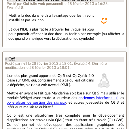
Posté par
Gof
(
site web personnel
)
le 28 février 2013 à 16:28
.
Évalué à
8
.
Mettre la doc dans le .h a l'avantage que les .h sont
installé et pas les .cpp.
Et que l'IDE a plus facile à trouver les .h que les .cpp
pour pouvoir afficher la doc dans un tooltip par exemple (ou afficher la
doc quand on navigue vers la déclaration du symbole)
#
Qt5
Posté par
neil
le 28 février 2013 à 18:01
.
Évalué à
4
.
Dernière
modification le 28 février 2013 à 18:01.
L’un des plus grand apports de Qt 5 est Qt Quick 2.0
(basé sur QML qui, contrairement à ce qui est dit dans
la dépêche, n’a rien à voir avec du XML).
Mettre en avant le fait que Mandarine soit basé sur Qt 5 mais utiliser le
module Widget avec toute la lourdeur des
anciennes interfaces .ui
, les
boilerplates de gestion des signaux
, et autres joyeusetés de Qt 3 et
inférieurs me laisse dubitatif.
Qt 5 est une plateforme très complète pour le développement
d’applications scriptables (via QML) tout en étant très rapide (C++/V8).
Ce qui permet de développer des applications graphiques très