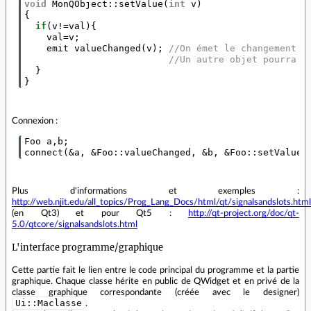
void
MonQObject
::
setValue
(
int
v
)
{
if
(
v
!=
val
){
val
=
v
;
emit
valueChanged
(
v
);
//On émet le changement d
//Un autre objet pourra a
}
}
Connexion :
Foo
a
,
b
;
connect
(
&
a
,
&
Foo
::
valueChanged
,
&
b
,
&
Foo
::
setValue
)
Plus d'informations et exemples :
http://web.njit.edu/all_topics/Prog_Lang_Docs/html/qt/signalsandslots.html
(en Qt3) et pour Qt5 :
http://qt-project.org/doc/qt-
5.0/qtcore/signalsandslots.html
L'interface programme/graphique
Cette partie fait le lien entre le code principal du programme et la partie
graphique. Chaque classe hérite en public de QWidget et en privé de la
classe graphique correspondante (créée avec le designer)
Ui::Maclasse
.