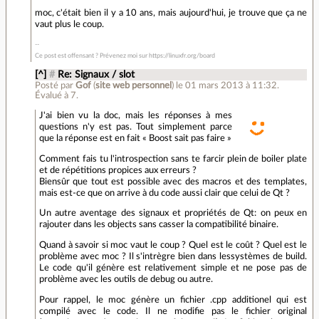
moc, c'était bien il y a 10 ans, mais aujourd'hui, je trouve que ça ne
vaut plus le coup.
Ce post est offensant ? Prévenez moi sur https://linuxfr.org/board
[^]
#
Re: Signaux / slot
Posté par
Gof
(
site web personnel
)
le 01 mars 2013 à 11:32
.
Évalué à
7
.
J'ai bien vu la doc, mais les réponses à mes
questions n'y est pas. Tout simplement parce
que la réponse est en fait « Boost sait pas faire »
Comment fais tu l'introspection sans te farcir plein de boiler plate
et de répétitions propices aux erreurs ?
Biensûr que tout est possible avec des macros et des templates,
mais est-ce que on arrive à du code aussi clair que celui de Qt ?
Un autre aventage des signaux et propriétés de Qt: on peux en
rajouter dans les objects sans casser la compatibilité binaire.
Quand à savoir si moc vaut le coup ? Quel est le coût ? Quel est le
problème avec moc ? Il s'intrègre bien dans lessystèmes de build.
Le code qu'il génère est relativement simple et ne pose pas de
problème avec les outils de debug ou autre.
Pour rappel, le moc génère un fichier .cpp additionel qui est
compilé avec le code. Il ne modifie pas le fichier original