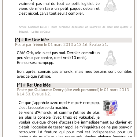
vraiment pas mal du tout ce petit logiciel. Je
viens de m'en faire un petit paquet debian et
c'est nickel, ça va tout seul à compiler.
Article Quarante-Deux : Toute personne dépassant un kilomètre de haut doit quitter le
Tribunal. -- Le Roi de Cœur
[^]
#
Re: Une idée
Posté par
freem
le 01 mars 2013 à 13:16
.
Évalué à
1
.
Côté Gtk, ario n'est pas mal. Dernier commit un
peu vieux par contre, c'est vrai (10 mois).
En ncurses: ncmpcpp.
Bon, après, connais pas amarok, mais mes besoins sont comblés
avec ce que j'utilise.
[^]
#
Re: Une idée
Posté par
Guillaume Denry
(
site web personnel
)
le 01 mars 2013
à 14:53
.
Évalué à
2
.
Ce que j'apprécie avec mpd + mpc + ncmpcpp,
c'est la souplesse du machin.
Je viens d'Amarok, et comme j'utilise de plus
en plus la console (avec tmux et yakuake), je
voulais quelque chose d'accessible immédiatement au clavier et
c'était l'occasion de tester mpd. Je m'inquiétais de ne pas pouvoir
retrouver LA feature qui pour moi est indispensable pour un
lecteur de musique : les raccourcis clavier globaux (mettre en