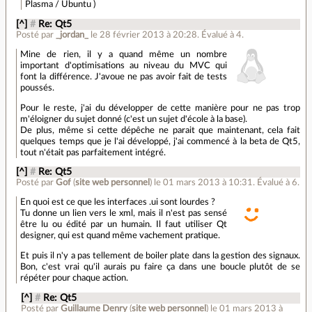
Plasma / Ubuntu )
[^]
#
Re: Qt5
Posté par
_jordan_
le 28 février 2013 à 20:28
.
Évalué à
4
.
Mine de rien, il y a quand même un nombre
important d'optimisations au niveau du MVC qui
font la différence. J'avoue ne pas avoir fait de tests
poussés.
Pour le reste, j'ai du développer de cette manière pour ne pas trop
m'éloigner du sujet donné (c'est un sujet d'école à la base).
De plus, même si cette dépêche ne parait que maintenant, cela fait
quelques temps que je l'ai développé, j'ai commencé à la beta de Qt5,
tout n'était pas parfaitement intégré.
[^]
#
Re: Qt5
Posté par
Gof
(
site web personnel
)
le 01 mars 2013 à 10:31
.
Évalué à
6
.
En quoi est ce que les interfaces .ui sont lourdes ?
Tu donne un lien vers le xml, mais il n'est pas sensé
être lu ou édité par un humain. Il faut utiliser Qt
designer, qui est quand même vachement pratique.
Et puis il n'y a pas tellement de boiler plate dans la gestion des signaux.
Bon, c'est vrai qu'il aurais pu faire ça dans une boucle plutôt de se
répéter pour chaque action.
[^]
#
Re: Qt5
Posté par
Guillaume Denry
(
site web personnel
)
le 01 mars 2013 à