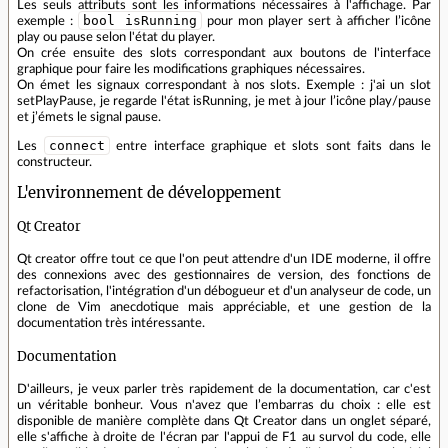
Les seuls attributs sont les informations nécessaires à l'affichage. Par
bool isRunning
exemple :
pour mon player sert à afficher l’icône
play ou pause selon l'état du player.
On crée ensuite des slots correspondant aux boutons de l'interface
graphique pour faire les modifications graphiques nécessaires.
On émet les signaux correspondant à nos slots. Exemple : j'ai un slot
setPlayPause, je regarde l'état isRunning, je met à jour l’icône play/pause
et j’émets le signal pause.
connect
Les
entre interface graphique et slots sont faits dans le
constructeur.
L'environnement de développement
Qt Creator
Qt creator offre tout ce que l'on peut attendre d'un IDE moderne, il offre
des connexions avec des gestionnaires de version, des fonctions de
refactorisation, l'intégration d'un débogueur et d'un analyseur de code, un
clone de Vim anecdotique mais appréciable, et une gestion de la
documentation très intéressante.
Documentation
D'ailleurs, je veux parler très rapidement de la documentation, car c'est
un véritable bonheur. Vous n'avez que l’embarras du choix : elle est
disponible de manière complète dans Qt Creator dans un onglet séparé,
elle s'affiche à droite de l'écran par l'appui de F1 au survol du code, elle