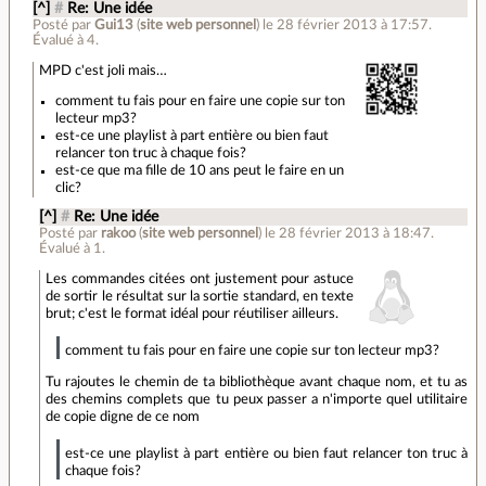
[^]
#
Re: Une idée
Posté par
Gui13
(
site web personnel
)
le 28 février 2013 à 17:57
.
Évalué à
4
.
MPD c'est joli mais…
comment tu fais pour en faire une copie sur ton
lecteur mp3?
est-ce une playlist à part entière ou bien faut
relancer ton truc à chaque fois?
est-ce que ma fille de 10 ans peut le faire en un
clic?
[^]
#
Re: Une idée
Posté par
rakoo
(
site web personnel
)
le 28 février 2013 à 18:47
.
Évalué à
1
.
Les commandes citées ont justement pour astuce
de sortir le résultat sur la sortie standard, en texte
brut; c'est le format idéal pour réutiliser ailleurs.
comment tu fais pour en faire une copie sur ton lecteur mp3?
Tu rajoutes le chemin de ta bibliothèque avant chaque nom, et tu as
des chemins complets que tu peux passer a n'importe quel utilitaire
de copie digne de ce nom
est-ce une playlist à part entière ou bien faut relancer ton truc à
chaque fois?