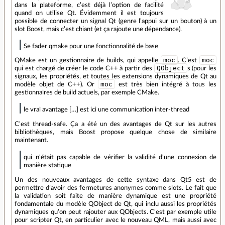
dans la plateforme, c’est déjà l’option de facilité
quand on utilise Qt. Évidemment il est toujours
possible de connecter un signal Qt (genre l’appui sur un bouton) à un
slot Boost, mais c’est chiant (et ça rajoute une dépendance).
Se fader qmake pour une fonctionnalité de base
moc
moc
QMake est un gestionnaire de builds, qui appelle
. C’est
QObject
qui est chargé de créer le code C++ à partir des
s (pour les
signaux, les propriétés, et toutes les extensions dynamiques de Qt au
moc
modèle objet de C++). Or
est très bien intégré à tous les
gestionnaires de build actuels, par exemple CMake.
le vrai avantage […] est ici une communication inter-thread
C’est thread-safe. Ça a été un des avantages de Qt sur les autres
bibliothèques, mais Boost propose quelque chose de similaire
maintenant.
qui n'était pas capable de vérifier la validité d'une connexion de
manière statique
Un des nouveaux avantages de cette syntaxe dans Qt5 est de
permettre d’avoir des fermetures anonymes comme slots. Le fait que
la validation soit faite de manière dynamique est une propriété
fondamentale du modèle QObject de Qt, qui inclu aussi les propriétés
dynamiques qu’on peut rajouter aux QObjects. C’est par exemple utile
pour scripter Qt, en particulier avec le nouveau QML, mais aussi avec