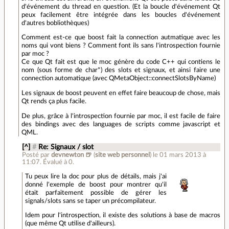
d'événement du thread en question. (Et la boucle d'événement Qt
peux facilement être intégrée dans les boucles d'événement
d'autres bobliothèques)
Comment est-ce que boost fait la connection autmatique avec les
noms qui vont biens ? Comment font ils sans l'introspection fournie
par moc ?
Ce que Qt fait est que le moc génère du code C++ qui contiens le
nom (sous forme de char*) des slots et signaux, et ainsi faire une
connection automatique (avec QMetaObject::connectSlotsByName)
Les signaux de boost peuvent en effet faire beaucoup de chose, mais
Qt rends ça plus facile.
De plus, grâce à l'introspection fournie par moc, il est facile de faire
des bindings avec des languages de scripts comme javascript et
QML.
[^]
#
Re: Signaux / slot
Posté par
devnewton 🍺
(
site web personnel
)
le 01 mars 2013 à
11:07
.
Évalué à
0
.
Tu peux lire la doc pour plus de détails, mais j'ai
donné l'exemple de boost pour montrer qu'il
était parfaitement possible de gérer les
signals/slots sans se taper un précompilateur.
Idem pour l'introspection, il existe des solutions à base de macros
(que même Qt utilise d'ailleurs).