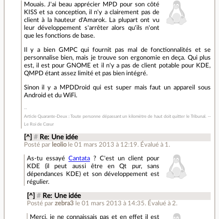
Mouais. J'ai beau apprécier MPD pour son côté
KISS et sa conception, il n'y a clairement pas de
client à la hauteur d'Amarok. La plupart ont vu
leur développement s'arrêter alors qu'ils n'ont
que les fonctions de base.
Il y a bien GMPC qui fournit pas mal de fonctionnalités et se
personnalise bien, mais je trouve son ergonomie en deça. Qui plus
est, il est pour GNOME et il n'y a pas de client potable pour KDE,
QMPD étant assez limité et pas bien intégré.
Sinon il y a MPDDroid qui est super mais faut un appareil sous
Android et du WiFi.
Article Quarante-Deux : Toute personne dépassant un kilomètre de haut doit quitter le Tribunal. --
Le Roi de Cœur
[^]
#
Re: Une idée
Posté par
leolio
le 01 mars 2013 à 12:19
.
Évalué à
1
.
As-tu essayé
Cantata
? C'est un client pour
KDE (il peut aussi être en Qt pur, sans
dépendances KDE) et son développement est
régulier.
[^]
#
Re: Une idée
Posté par
zebra3
le 01 mars 2013 à 14:35
.
Évalué à
2
.
Merci, je ne connaissais pas et en effet il est