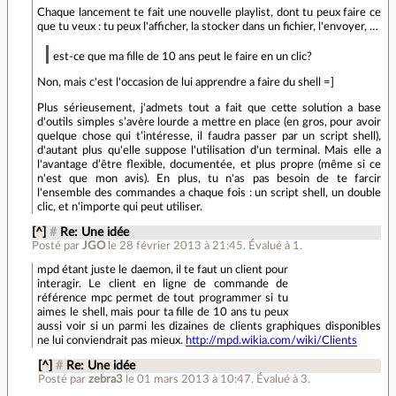
Chaque lancement te fait une nouvelle playlist, dont tu peux faire ce
que tu veux : tu peux l'afficher, la stocker dans un fichier, l'envoyer, …
est-ce que ma fille de 10 ans peut le faire en un clic?
Non, mais c'est l'occasion de lui apprendre a faire du shell =]
Plus sérieusement, j'admets tout a fait que cette solution a base
d'outils simples s’avère lourde a mettre en place (en gros, pour avoir
quelque chose qui t’intéresse, il faudra passer par un script shell),
d'autant plus qu'elle suppose l'utilisation d'un terminal. Mais elle a
l'avantage d’être flexible, documentée, et plus propre (même si ce
n'est que mon avis). En plus, tu n'as pas besoin de te farcir
l'ensemble des commandes a chaque fois : un script shell, un double
clic, et n'importe qui peut utiliser.
[^]
#
Re: Une idée
Posté par
JGO
le 28 février 2013 à 21:45
.
Évalué à
1
.
mpd étant juste le daemon, il te faut un client pour
interagir. Le client en ligne de commande de
référence mpc permet de tout programmer si tu
aimes le shell, mais pour ta fille de 10 ans tu peux
aussi voir si un parmi les dizaines de clients graphiques disponibles
ne lui conviendrait pas mieux.
http://mpd.wikia.com/wiki/Clients
[^]
#
Re: Une idée
Posté par
zebra3
le 01 mars 2013 à 10:47
.
Évalué à
3
.