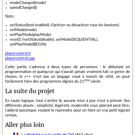
modeChanged(mode)
speedChanged()
Slots :
setStatus(bool enabled) //(activer ou désactiver tous les boutons)
setMode(mode)
setPlayMode(playMode)
reset() //setStatus(disable), setMode(SEQUENTIAL),
setPlayMode(BEGIN)
playercontrol.h
playercontrol.cpp
Cette partie s'adresse à deux types de personnes : le débutant en
programmation et quelqu'un qui n'aurait jamais vraiment fait ce genre de
choses, le c++ n'est pas un langage voué à mourir de sitôt, on peut
ème
facilement faire des programmes dignes du 21
siècle.
La suite du projet
En toute logique, tout s’arrête là, aucune mise à jour n'est à prévoir. Ses
différents atouts : simplicité, légèreté, modernité vous plairont peut être,
j'aiderai quiconque voulant le reprendre pour un faire un vrai petit logiciel
sympa.
Aller plus loin
La dépêche sur la sortie de Qt5
(463 clics)