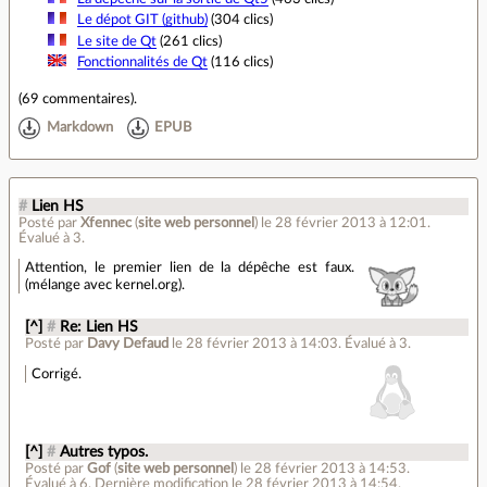
Le dépot GIT (github)
(304 clics)
Le site de Qt
(261 clics)
Fonctionnalités de Qt
(116 clics)
(
69 commentaires
).
Markdown
EPUB
#
Lien HS
Posté par
Xfennec
(
site web personnel
)
le 28 février 2013 à 12:01
.
Évalué à
3
.
Attention, le premier lien de la dépêche est faux.
(mélange avec kernel.org).
[^]
#
Re: Lien HS
Posté par
Davy Defaud
le 28 février 2013 à 14:03
.
Évalué à
3
.
Corrigé.
[^]
#
Autres typos.
Posté par
Gof
(
site web personnel
)
le 28 février 2013 à 14:53
.
Évalué à
6
.
Dernière modification le 28 février 2013 à 14:54.