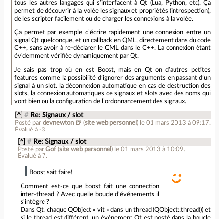
tous les autres langages qui s’interfacent à Qt (Lua, Python, etc). Ça
permet de découvrir à la volée les signaux et propriétés (introspection),
de les scripter facilement ou de charger les connexions à la volée.
Ça permet par exemple d’écrire rapidement une connexion entre un
signal Qt quelconque, et un callback en QML, directement dans du code
C++, sans avoir à re-déclarer le QML dans le C++. La connexion étant
évidemment vérifiée dynamiquement par Qt.
Je sais pas trop où en est Boost, mais en Qt on d’autres petites
features comme la possibilité d’ignorer des arguments en passant d’un
signal à un slot, la déconnexion automatique en cas de destruction des
slots, la connexion automatiques de signaux et slots avec des noms qui
vont bien ou la configuration de l’ordonnancement des signaux.
[^]
#
Re: Signaux / slot
Posté par
devnewton 🍺
(
site web personnel
)
le 01 mars 2013 à 09:17
.
Évalué à
-3
.
[^]
#
Re: Signaux / slot
Posté par
Gof
(
site web personnel
)
le 01 mars 2013 à 10:09
.
Évalué à
7
.
Boost sait faire!
Comment est-ce que boost fait une connection
inter-thread ? Avec quelle boucle d'événements il
s'intègre ?
Dans Qt, chaque QObject « vit » dans un thread (QObject::thread()) et
si le thread est différent, un événement Qt est posté dans la boucle