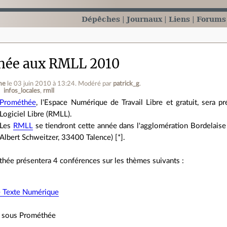
Dépêches
Journaux
Liens
Forums
hée aux RMLL 2010
me
le 03 juin 2010 à 13:24
.
Modéré par
patrick_g
.
infos_locales
rmll
Prométhée
, l'Espace Numérique de Travail Libre et gratuit, sera 
Logiciel Libre (RMLL).
Les
RMLL
se tiendront cette année dans l'agglomération Bordelaise
Albert Schweitzer, 33400 Talence) [*].
thée présentera 4 conférences sur les thèmes suivants :
e Texte Numérique
sous Prométhée