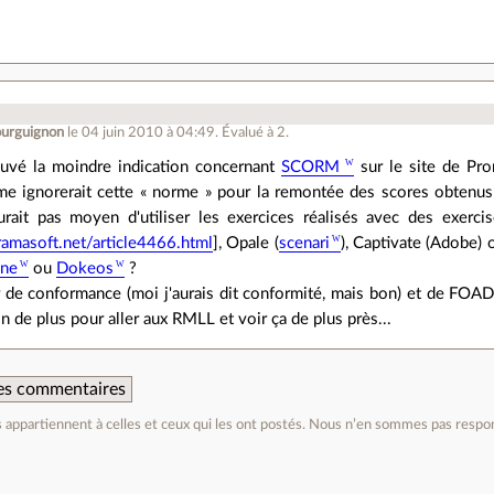
ourguignon
le 04 juin 2010 à 04:49
.
Évalué à
2
.
rouvé la moindre indication concernant
SCORM
sur le site de Pro
me ignorerait cette « norme » pour la remontée des scores obtenus 
aurait pas moyen d'utiliser les exercices réalisés avec des exerc
amasoft.net/article4466.html
], Opale (
scenari
), Captivate (Adobe) 
ine
ou
Dokeos
?
r de conformance (moi j'aurais dit conformité, mais bon) et de FOA
n de plus pour aller aux RMLL et voir ça de plus près...
 des commentaires
appartiennent à celles et ceux qui les ont postés. Nous n’en sommes pas respo
e