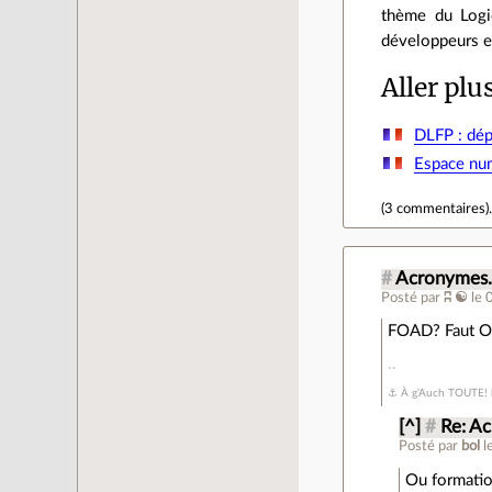
thème du Logic
développeurs et
Aller plu
DLFP : dé
Espace num
(
3 commentaires
)
#
Acronymes.
Posté par
ʭ ☯
le 
FOAD? Faut Ou
⚓ À g'Auch TOUTE! h
[^]
#
Re: A
Posté par
bol
l
Ou formatio