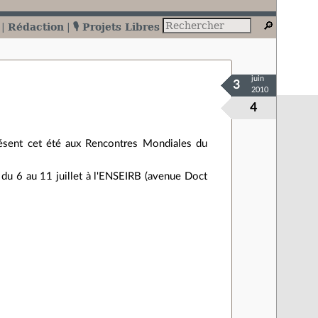
Rédaction
🎙️ Projets Libres
juin
3
2010
4
présent cet été aux Rencontres Mondiales du
 du 6 au 11 juillet à l'ENSEIRB (avenue Doct