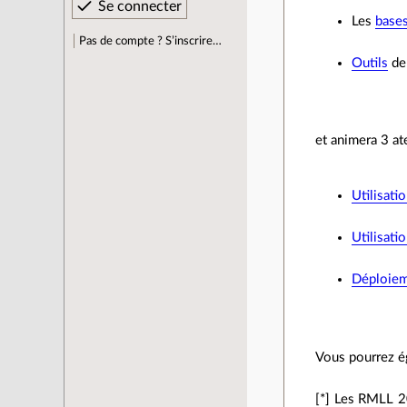
Les
base
Pas de compte ? S’inscrire…
Outils
de 
et animera 3 ate
Utilisat
Utilisati
Déploiem
Vous pourrez ég
[*] Les RMLL 2