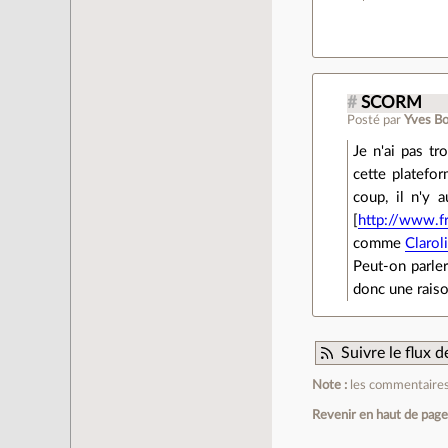
#
SCORM
Posté par
Yves B
Je n'ai pas t
cette platefor
coup, il n'y 
[
http://www.fr
comme
Clarol
Peut-on parle
donc une raiso
Suivre le flux
Note :
les commentaires 
Revenir en haut de pag