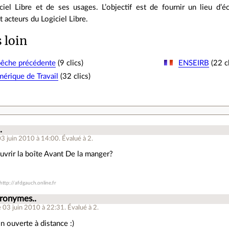
iel Libre et de ses usages. L’objectif est de fournir un lieu d’éc
 acteurs du Logiciel Libre.
s loin
pêche précédente
(9 clics)
ENSEIRB
(22 cl
érique de Travail
(32 clics)
.
.
03 juin 2010 à 14:00
.
Évalué à
2
.
vrir la boîte Avant De la manger?
ttp://afdgauch.online.fr
cronymes..
e 03 juin 2010 à 22:31
.
Évalué à
2
.
n ouverte à distance :)