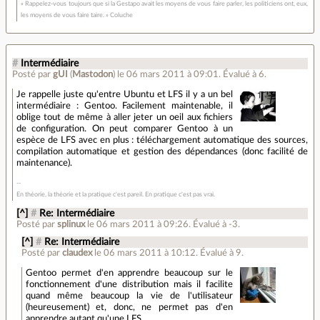
« Rappelez-vous toujours que si la Gestapo avait les moyens de vous faire parler, les politiciens ont, eux,
les moyens de vous faire taire. » Coluche
#
Intermédiaire
Posté par
gUI
(
Mastodon
)
le 06 mars 2011 à 09:01
.
Évalué à
6
.
Je rappelle juste qu'entre Ubuntu et LFS il y a un bel
intermédiaire : Gentoo. Facilement maintenable, il
oblige tout de même à aller jeter un oeil aux fichiers
de configuration. On peut comparer Gentoo à un
espèce de LFS avec en plus : téléchargement automatique des sources,
compilation automatique et gestion des dépendances (donc facilité de
maintenance).
En théorie, la théorie et la pratique c'est pareil. En pratique c'est pas vrai.
[^]
#
Re: Intermédiaire
Posté par
splinux
le 06 mars 2011 à 09:26
.
Évalué à
-3
.
[^]
#
Re: Intermédiaire
Posté par
claudex
le 06 mars 2011 à 10:12
.
Évalué à
9
.
Gentoo permet d'en apprendre beaucoup sur le
fonctionnement d'une distribution mais il facilite
quand même beaucoup la vie de l'utilisateur
(heureusement) et, donc, ne permet pas d'en
apprendre autant qu'une LFS.