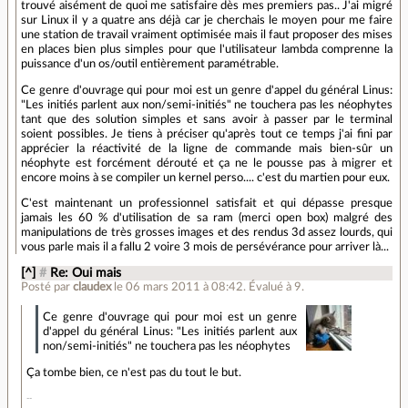
trouvé aisément de quoi me satisfaire dès mes premiers pas.. J'ai migré
sur Linux il y a quatre ans déjà car je cherchais le moyen pour me faire
une station de travail vraiment optimisée mais il faut proposer des mises
en places bien plus simples pour que l'utilisateur lambda comprenne la
puissance d'un os/outil entièrement paramétrable.
Ce genre d'ouvrage qui pour moi est un genre d'appel du général Linus:
"Les initiés parlent aux non/semi-initiés" ne touchera pas les néophytes
tant que des solution simples et sans avoir à passer par le terminal
soient possibles. Je tiens à préciser qu'après tout ce temps j'ai fini par
apprécier la réactivité de la ligne de commande mais bien-sûr un
néophyte est forcément dérouté et ça ne le pousse pas à migrer et
encore moins à se compiler un kernel perso.... c'est du martien pour eux.
C'est maintenant un professionnel satisfait et qui dépasse presque
jamais les 60 % d'utilisation de sa ram (merci open box) malgré des
manipulations de très grosses images et des rendus 3d assez lourds, qui
vous parle mais il a fallu 2 voire 3 mois de persévérance pour arriver là...
[^]
#
Re: Oui mais
Posté par
claudex
le 06 mars 2011 à 08:42
.
Évalué à
9
.
Ce genre d'ouvrage qui pour moi est un genre
d'appel du général Linus: "Les initiés parlent aux
non/semi-initiés" ne touchera pas les néophytes
Ça tombe bien, ce n'est pas du tout le but.