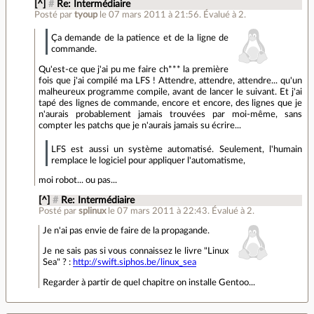
[^]
#
Re: Intermédiaire
Posté par
tyoup
le 07 mars 2011 à 21:56
.
Évalué à
2
.
Ça demande de la patience et de la ligne de
commande.
Qu'est-ce que j'ai pu me faire ch*** la première
fois que j'ai compilé ma LFS ! Attendre, attendre, attendre... qu'un
malheureux programme compile, avant de lancer le suivant. Et j'ai
tapé des lignes de commande, encore et encore, des lignes que je
n'aurais probablement jamais trouvées par moi-même, sans
compter les patchs que je n'aurais jamais su écrire...
LFS est aussi un système automatisé. Seulement, l'humain
remplace le logiciel pour appliquer l'automatisme,
moi robot... ou pas...
[^]
#
Re: Intermédiaire
Posté par
splinux
le 07 mars 2011 à 22:43
.
Évalué à
2
.
Je n'ai pas envie de faire de la propagande.
Je ne sais pas si vous connaissez le livre "Linux
Sea" ? :
http://swift.siphos.be/linux_sea
Regarder à partir de quel chapitre on installe Gentoo...