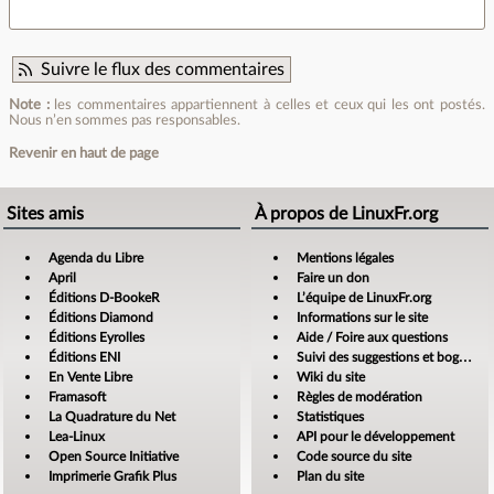
Suivre le flux des commentaires
Note :
les commentaires appartiennent à celles et ceux qui les ont postés.
Nous n’en sommes pas responsables.
Revenir en haut de page
Sites amis
À propos de LinuxFr.org
Agenda du Libre
Mentions légales
April
Faire un don
Éditions D-BookeR
L’équipe de LinuxFr.org
Éditions Diamond
Informations sur le site
Éditions Eyrolles
Aide / Foire aux questions
Éditions ENI
Suivi des suggestions et bogues
En Vente Libre
Wiki du site
Framasoft
Règles de modération
La Quadrature du Net
Statistiques
Lea-Linux
API pour le développement
Open Source Initiative
Code source du site
Imprimerie Grafik Plus
Plan du site