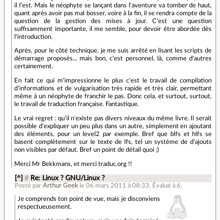
il l'est. Mais le néophyte se lançant dans l'aventure va tomber de haut,
quant après avoir pas mal bosser, voire à la fin, il se rendra compte de la
question de la gestion des mises à jour. C'est une question
suffisamment importante, il me semble, pour devoir être abordée dès
l'introduction.
Après, pour le côté technique, je me suis arrêté en lisant les scripts de
démarrage proposés... mais bon, c'est personnel, là, comme d'autres
certainement.
En fait ce qui m'impressionne le plus c'est le travail de compilation
d'informations et de vulgarisation très rapide et très clair, permettant
même à un néophyte de franchir le pas. Donc cela, et surtout, surtout,
le travail de traduction française. Fantastique.
Le vrai regret : qu'il n'existe pas divers niveaux du même livre. Il serait
possible d'expliquer un peu plus dans un autre, simplement en ajoutant
des éléments, pour un level2 par exemple. Bref que blfs et hlfs se
basent complètement sur le texte de lfs, tel un système de d'ajouts
non visibles par défaut. Bref un point de détail quoi ;)
Merci Mr Bekkmans, et merci traduc.org !!
[^]
#
Re: Linux ? GNU/Linux ?
Posté par
Arthur Geek
le 06 mars 2011 à 08:33
.
Évalué à
6
.
Je comprends ton point de vue, mais je disconviens
respectueusement.