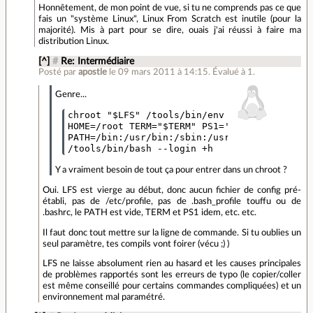
Honnêtement, de mon point de vue, si tu ne comprends pas ce que
fais un "système Linux", Linux From Scratch est inutile (pour la
majorité). Mis à part pour se dire, ouais j'ai réussi à faire ma
distribution Linux.
[^]
#
Re: Intermédiaire
Posté par
apostle
le 09 mars 2011 à 14:15
.
Évalué à
1
.
Genre...
chroot "$LFS" /tools/bin/env -i \

HOME=/root TERM="$TERM" PS1='\u:\w\$ ' \

PATH=/bin:/usr/bin:/sbin:/usr/sbin:/tools/bi
Y a vraiment besoin de tout ça pour entrer dans un chroot ?
Oui. LFS est vierge au début, donc aucun fichier de config pré-
établi, pas de /etc/profile, pas de .bash_profile touffu ou de
.bashrc, le PATH est vide, TERM et PS1 idem, etc. etc.
Il faut donc tout mettre sur la ligne de commande. Si tu oublies un
seul paramètre, tes compils vont foirer (vécu ;) )
LFS ne laisse absolument rien au hasard et les causes principales
de problèmes rapportés sont les erreurs de typo (le copier/coller
est même conseillé pour certains commandes compliquées) et un
environnement mal paramétré.