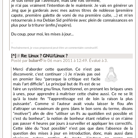
Je suis tenté par l'aventure, mais une fois terminé,
je n'ai pas vraiment l'intention de le maintenir. Je vais en générer un
.img que je garderais avec mes autres titres de noblesse (première
capote, première galette de vomi de ma première cuite, ...) et m'en
retournerais à ma Debian Sid préférée avec plein de connaissances en
plus pour la triturer (enfin,j'espère).
Du coup, pour moi, les mises à jour...
Prochainement, je vous proposerai peut-être un commentaire constructif.
[^]
#
Re: Linux ? GNU/Linux ?
Posté par
bubar🦥
le 06 mars 2011 à 12:49
.
Évalué à
3
.
Merci d'aborder cette question. Ce n'est pas
disconvenir, c'est continuer ;-) Je n'avais pas osé
en premier lieu "parceque la critique est facile
mais l'art difficile". Le principal but de lfs est de se
faire un système gnu/linux, fonctionnel, en prenant les briques unes
à unes, pour apprendre à maîtriser cette chaîne aussi. Ce ne se lit
qu'à la toute fin "l'apprentissage est de loin la raison la plus
puissante". Comme si l'auteur avait voulu laisser le flou afin
d'attraper un maximum de gens (dans le bon sens du terme, disons
"motiver") afin de dire "utiliser un lfs au quotidien est possible et
c'est du bonheur", la notion de bonheur étant relative si on n'aime
pas passer 4 heures par jours à surveiller et appliquer les correctifs.
Cette idée du "tout possible" n'est pas que dans l'absence de la
question des mises à jour en introduction, donc, mais aussi dans