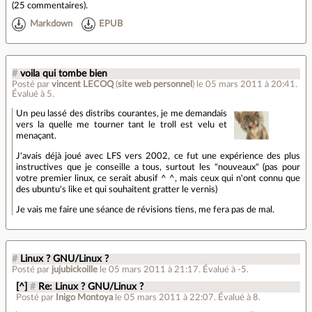
(
25 commentaires
).
Markdown
EPUB
#
voila qui tombe bien
Posté par
vincent LECOQ
(
site web personnel
)
le 05 mars 2011 à 20:41
.
Évalué à
5
.
Un peu lassé des distribs courantes, je me demandais
vers la quelle me tourner tant le troll est velu et
menaçant.
J'avais déjà joué avec LFS vers 2002, ce fut une expérience des plus
instructives que je conseille a tous, surtout les "nouveaux" (pas pour
votre premier linux, ce serait abusif ^ ^, mais ceux qui n'ont connu que
des ubuntu's like et qui souhaitent gratter le vernis)
Je vais me faire une séance de révisions tiens, me fera pas de mal.
#
Linux ? GNU/Linux ?
Posté par
jujubickoille
le 05 mars 2011 à 21:17
.
Évalué à
-5
.
[^]
#
Re: Linux ? GNU/Linux ?
Posté par
Inigo Montoya
le 05 mars 2011 à 22:07
.
Évalué à
8
.