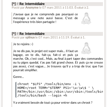
[^]
#
Re: Intermédiaire
Posté par
Anonyme
le 07 mars 2011 à 11:03
.
Évalué à
2
.
J'avoue que je ne comprends pas pourquoi ce
message a une note aussi basse. C'est de
l'expérience très bien partagée !
[^]
#
Re: Intermédiaire
Posté par
splinux
le 07 mars 2011 à 11:19
.
Évalué à
1
.
Je te rejoins :-)
Je ne dis pas, le projet est super mais... Il faut un
bagage, on te dis, fait-ça, fait-ci et puis ça
marche. Ok, c'est cool... Mais, au final à part taper des commandes
ou tu piges quedal, t'as pas fait grand chose. Et puis ça ne creuse
pas assez, c'est vague... Je trouves qu'il y a trop de truc que l'on
pourrait simplifier.
Genre...
chroot "$LFS" /tools/bin/env -i \

HOME=/root TERM="$TERM" PS1='\u:\w\$ ' \

PATH=/bin:/usr/bin:/sbin:/usr/sbin:/tools/bin \
Y a vraiment besoin de tout ça pour entrer dans un chroot ?