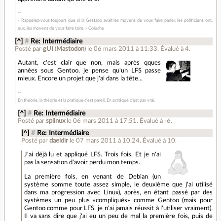
« Rappelez-vous toujours que si la Gestapo avait les moyens de vous faire parler, les politiciens ont,
eux, les moyens de vous faire taire. » Coluche
[^]
#
Re: Intermédiaire
Posté par
gUI
(
Mastodon
)
le 06 mars 2011 à 11:33
.
Évalué à
4
.
Autant, c'est clair que non, mais après qques
années sous Gentoo, je pense qu'un LFS passe
mieux. Encore un projet que j'ai dans la tête...
En théorie, la théorie et la pratique c'est pareil. En pratique c'est pas vrai.
[^]
#
Re: Intermédiaire
Posté par
splinux
le 06 mars 2011 à 17:51
.
Évalué à
-6
.
[^]
#
Re: Intermédiaire
Posté par
daeldir
le 07 mars 2011 à 10:24
.
Évalué à
10
.
J'ai déjà lu et appliqué LFS. Trois fois. Et je n'ai
pas la sensation d'avoir perdu mon temps.
La première fois, en venant de Debian (un
système somme toute assez simple, le deuxième que j'ai utilisé
dans ma progression avec Linux), après, en étant passé par des
systèmes un peu plus «compliqués» comme Gentoo (mais pour
Gentoo comme pour LFS, je n'ai jamais réussit à l'utiliser vraiment).
Il va sans dire que j'ai eu un peu de mal la première fois, puis de