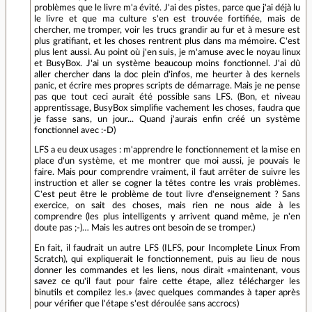
problèmes que le livre m'a évité. J'ai des pistes, parce que j'ai déjà lu
le livre et que ma culture s'en est trouvée fortifiée, mais de
chercher, me tromper, voir les trucs grandir au fur et à mesure est
plus gratifiant, et les choses rentrent plus dans ma mémoire. C'est
plus lent aussi. Au point où j'en suis, je m'amuse avec le noyau linux
et BusyBox. J'ai un système beaucoup moins fonctionnel. J'ai dû
aller chercher dans la doc plein d'infos, me heurter à des kernels
panic, et écrire mes propres scripts de démarrage. Mais je ne pense
pas que tout ceci aurait été possible sans LFS. (Bon, et niveau
apprentissage, BusyBox simplifie vachement les choses, faudra que
je fasse sans, un jour... Quand j'aurais enfin créé un système
fonctionnel avec :-D)
LFS a eu deux usages : m'apprendre le fonctionnement et la mise en
place d'un système, et me montrer que moi aussi, je pouvais le
faire. Mais pour comprendre vraiment, il faut arrêter de suivre les
instruction et aller se cogner la têtes contre les vrais problèmes.
C'est peut être le problème de tout livre d'enseignement ? Sans
exercice, on sait des choses, mais rien ne nous aide à les
comprendre (les plus intelligents y arrivent quand même, je n'en
doute pas ;-)… Mais les autres ont besoin de se tromper.)
En fait, il faudrait un autre LFS (ILFS, pour Incomplete Linux From
Scratch), qui expliquerait le fonctionnement, puis au lieu de nous
donner les commandes et les liens, nous dirait «maintenant, vous
savez ce qu'il faut pour faire cette étape, allez télécharger les
binutils et compilez les.» (avec quelques commandes à taper après
pour vérifier que l'étape s'est déroulée sans accrocs)