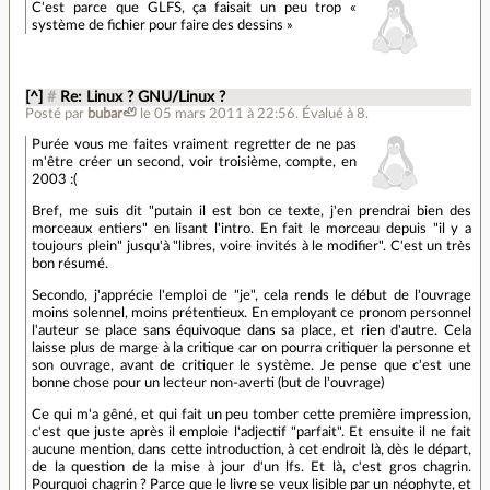
C'est parce que GLFS, ça faisait un peu trop «
système de fichier pour faire des dessins »
[^]
#
Re: Linux ? GNU/Linux ?
Posté par
bubar🦥
le 05 mars 2011 à 22:56
.
Évalué à
8
.
Purée vous me faites vraiment regretter de ne pas
m'être créer un second, voir troisième, compte, en
2003 :(
Bref, me suis dit "putain il est bon ce texte, j'en prendrai bien des
morceaux entiers" en lisant l'intro. En fait le morceau depuis "il y a
toujours plein" jusqu'à "libres, voire invités à le modifier". C'est un très
bon résumé.
Secondo, j'apprécie l'emploi de "je", cela rends le début de l'ouvrage
moins solennel, moins prétentieux. En employant ce pronom personnel
l'auteur se place sans équivoque dans sa place, et rien d'autre. Cela
laisse plus de marge à la critique car on pourra critiquer la personne et
son ouvrage, avant de critiquer le système. Je pense que c'est une
bonne chose pour un lecteur non-averti (but de l'ouvrage)
Ce qui m'a gêné, et qui fait un peu tomber cette première impression,
c'est que juste après il emploie l'adjectif "parfait". Et ensuite il ne fait
aucune mention, dans cette introduction, à cet endroit là, dès le départ,
de la question de la mise à jour d'un lfs. Et là, c'est gros chagrin.
Pourquoi chagrin ? Parce que le livre se veux lisible par un néophyte, et