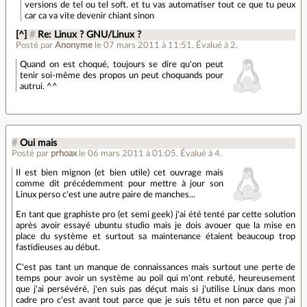
versions de tel ou tel soft. et tu vas automatiser tout ce que tu peux
car ca va vite devenir chiant sinon
[^]
#
Re: Linux ? GNU/Linux ?
Posté par
Anonyme
le 07 mars 2011 à 11:51
.
Évalué à
2
.
Quand on est choqué, toujours se dire qu'on peut
tenir soi-même des propos un peut choquands pour
autrui. ^^
#
Oui mais
Posté par
prhoax
le 06 mars 2011 à 01:05
.
Évalué à
4
.
Il est bien mignon (et bien utile) cet ouvrage mais
comme dit précédemment pour mettre à jour son
Linux perso c'est une autre paire de manches...
En tant que graphiste pro (et semi geek) j'ai été tenté par cette solution
après avoir essayé ubuntu studio mais je dois avouer que la mise en
place du système et surtout sa maintenance étaient beaucoup trop
fastidieuses au début.
C'est pas tant un manque de connaissances mais surtout une perte de
temps pour avoir un système au poil qui m'ont rebuté, heureusement
que j'ai persévéré, j'en suis pas déçut mais si j'utilise Linux dans mon
cadre pro c'est avant tout parce que je suis têtu et non parce que j'ai