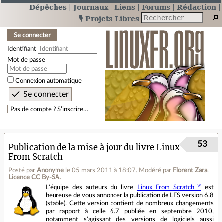
Dépêches
Journaux
Liens
Forums
Rédaction
🎙️ Projets Libres
Se connecter
Identifiant
Mot de passe
Connexion automatique
Pas de compte ? S’inscrire…
53
Publication de la mise à jour du livre Linux
From Scratch
Posté par
Anonyme
le 05 mars 2011 à 18:07
.
Modéré par
Florent Zara
.
Licence CC By‑SA.
L'équipe des auteurs du livre
Linux From Scratch
est
heureuse de vous annoncer la publication de LFS version 6.8
(stable). Cette version contient de nombreux changements
par rapport à celle 6.7 publiée en septembre 2010,
notamment s'agissant des versions de logiciels aussi