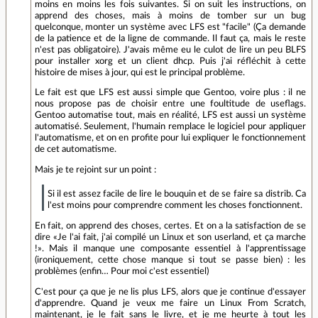
moins en moins les fois suivantes. Si on suit les instructions, on
apprend des choses, mais à moins de tomber sur un bug
quelconque, monter un système avec LFS est "facile" (Ça demande
de la patience et de la ligne de commande. Il faut ça, mais le reste
n'est pas obligatoire). J'avais même eu le culot de lire un peu BLFS
pour installer xorg et un client dhcp. Puis j'ai réfléchit à cette
histoire de mises à jour, qui est le principal problème.
Le fait est que LFS est aussi simple que Gentoo, voire plus : il ne
nous propose pas de choisir entre une foultitude de useflags.
Gentoo automatise tout, mais en réalité, LFS est aussi un système
automatisé. Seulement, l'humain remplace le logiciel pour appliquer
l'automatisme, et on en profite pour lui expliquer le fonctionnement
de cet automatisme.
Mais je te rejoint sur un point :
Si il est assez facile de lire le bouquin et de se faire sa distrib. Ca
l'est moins pour comprendre comment les choses fonctionnent.
En fait, on apprend des choses, certes. Et on a la satisfaction de se
dire «Je l'ai fait, j'ai compilé un Linux et son userland, et ça marche
!». Mais il manque une composante essentiel à l'apprentissage
(ironiquement, cette chose manque si tout se passe bien) : les
problèmes (enfin… Pour moi c'est essentiel)
C'est pour ça que je ne lis plus LFS, alors que je continue d'essayer
d'apprendre. Quand je veux me faire un Linux From Scratch,
maintenant, je le fait sans le livre, et je me heurte à tout les