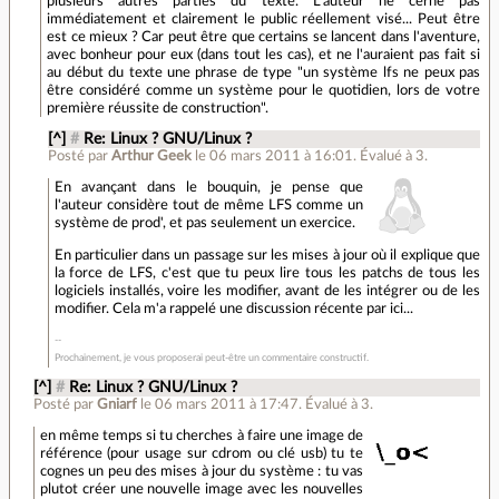
plusieurs autres parties du texte. L'auteur ne cerne pas
immédiatement et clairement le public réellement visé... Peut être
est ce mieux ? Car peut être que certains se lancent dans l'aventure,
avec bonheur pour eux (dans tout les cas), et ne l'auraient pas fait si
au début du texte une phrase de type "un système lfs ne peux pas
être considéré comme un système pour le quotidien, lors de votre
première réussite de construction".
[^]
#
Re: Linux ? GNU/Linux ?
Posté par
Arthur Geek
le 06 mars 2011 à 16:01
.
Évalué à
3
.
En avançant dans le bouquin, je pense que
l'auteur considère tout de même LFS comme un
système de prod', et pas seulement un exercice.
En particulier dans un passage sur les mises à jour où il explique que
la force de LFS, c'est que tu peux lire tous les patchs de tous les
logiciels installés, voire les modifier, avant de les intégrer ou de les
modifier. Cela m'a rappelé une discussion récente par ici...
Prochainement, je vous proposerai peut-être un commentaire constructif.
[^]
#
Re: Linux ? GNU/Linux ?
Posté par
Gniarf
le 06 mars 2011 à 17:47
.
Évalué à
3
.
en même temps si tu cherches à faire une image de
référence (pour usage sur cdrom ou clé usb) tu te
cognes un peu des mises à jour du système : tu vas
plutot créer une nouvelle image avec les nouvelles