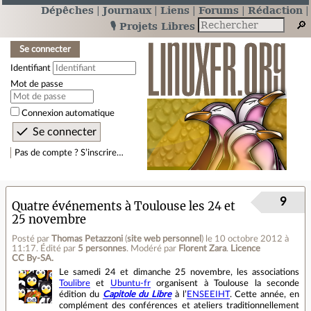
Dépêches
Journaux
Liens
Forums
Rédaction
🎙️ Projets Libres
Se connecter
Identifiant
Mot de passe
Connexion automatique
Pas de compte ? S’inscrire…
9
Quatre événements à Toulouse les 24 et
25 novembre
Posté par
Thomas Petazzoni
(
site web personnel
)
le 10 octobre 2012 à
11:17
.
Édité par
5 personnes
.
Modéré par
Florent Zara
.
Licence
CC By‑SA.
Le samedi 24 et dimanche 25 novembre, les associations
Toulibre
et
Ubuntu-fr
organisent à Toulouse la seconde
édition du
Capitole du Libre
à l’
ENSEEIHT
. Cette année, en
complément des conférences et ateliers traditionnellement