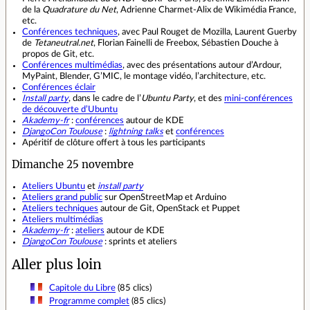
de la
Quadrature du Net
, Adrienne Charmet-Alix de Wikimédia France,
etc.
Conférences techniques
, avec Paul Rouget de Mozilla, Laurent Guerby
de
Tetaneutral.net
, Florian Fainelli de Freebox, Sébastien Douche à
propos de Git, etc.
Conférences multimédias
, avec des présentations autour d’Ardour,
MyPaint, Blender, G’MIC, le montage vidéo, l’architecture, etc.
Conférences éclair
Install party
, dans le cadre de l’
Ubuntu Party
, et des
mini-conférences
de découverte d’Ubuntu
Akademy-fr
:
conférences
autour de KDE
DjangoCon Toulouse
:
lightning talks
et
conférences
Apéritif de clôture offert à tous les participants
Dimanche 25 novembre
Ateliers Ubuntu
et
install party
Ateliers grand public
sur OpenStreetMap et Arduino
Ateliers techniques
autour de Git, OpenStack et Puppet
Ateliers multimédias
Akademy-fr
:
ateliers
autour de KDE
DjangoCon Toulouse
: sprints et ateliers
Aller plus loin
Capitole du Libre
(85 clics)
Programme complet
(85 clics)