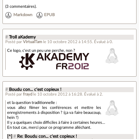
(
3 commentaires
).
Markdown
EPUB
#
Troll aKademy
Posté par
VirtualTam
le 10 octobre 2012 à 14:55
.
Évalué à
0
.
Ce logo, c'est un peu une perche, non ?
#
Boudu con... c'est copieux !
Posté par
frayd
le 10 octobre 2012 à 16:28
.
Évalué à
2
.
et la question traditionnelle :
vous allez filmer les conférences et mettre les
enregistrements à disposition ? (ça va faire beaucoup,
hein ?)
Il y a quelques choix difficiles à faire à certaines heures…
En tout cas, merci pour ce programme alléchant.
[^]
#
Re: Boudu con... c'est copieux !