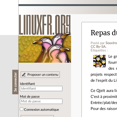
Repas du
Posté par
Souvir
CC By‑SA.
Étiquettes :
Le gr
four
des 
Se connecter
projets respect
Proposer un contenu
de l'esprit du 
Identifiant
Ce Qjelt aura l
C'est à proximit
Mot de passe
Entrée/plat/des
Pour des raison
Connexion automatique