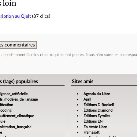
s loin
ription au Qjelt
(87 clics)
 des commentaires
appartiennent à celles et ceux qui les ont postés. Nous n’en sommes pas respo
e
s (tags) populaires
Sites amis
ligence_artificielle
Agenda du Libre
ds_modèles_de_langage
April
fication
Éditions D-BookeR
_coding
Éditions Diamond
auffement_climatique
Éditions Eyrolles
cule
Éditions ENI
istration_française
En Vente Libre
ce
Framasoft