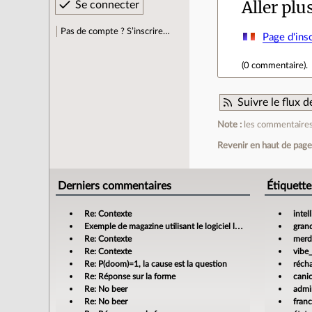
Aller plu
Pas de compte ? S’inscrire…
Page d'insc
(
0 commentaire
).
Suivre le flux
Note :
les commentaires 
Revenir en haut de pag
Derniers commentaires
Étiquette
Re: Contexte
intel
Exemple de magazine utilisant le logiciel libre Scribus
gran
Re: Contexte
merdi
Re: Contexte
vibe
Re: P(doom)=1, la cause est la question
réch
Re: Réponse sur la forme
cani
Re: No beer
admin
Re: No beer
fran