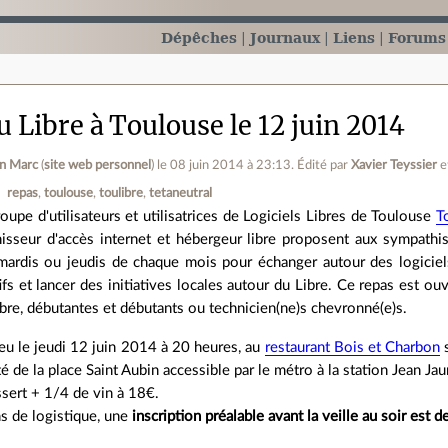
Dépêches
Journaux
Liens
Forums
 Libre à Toulouse le 12 juin 2014
on Marc
(
site web personnel
)
le 08 juin 2014 à 23:13
.
Édité par
Xavier Teyssier
e
repas
toulouse
toulibre
tetaneutral
oupe d'utilisateurs et utilisatrices de Logiciels Libres de Toulouse
T
nisseur d'accès internet et hébergeur libre proposent aux sympathi
mardis ou jeudis de chaque mois pour échanger autour des logiciels
ifs et lancer des initiatives locales autour du Libre. Ce repas est ou
Libre, débutantes et débutants ou technicien(ne)s chevronné(e)s.
ieu le jeudi 12 juin 2014 à 20 heures, au
restaurant Bois et Charbon
s
é de la place Saint Aubin accessible par le métro à la station Jean Jaur
sert + 1/4 de vin à 18€.
s de logistique, une
inscription préalable avant la veille au soir est