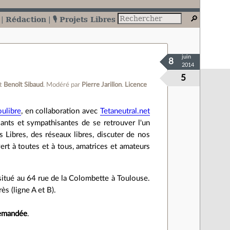
Rédaction
🎙️ Projets Libres
juin
8
2014
5
t
Benoît Sibaud
.
Modéré par
Pierre Jarillon
.
Licence
oulibre
, en collaboration avec
Tetaneutral.net
sants et sympathisantes de se retrouver l'un
 Libres, des réseaux libres, discuter de nos
vert à toutes et à tous, amatrices et amateurs
itué au 64 rue de la Colombette à Toulouse.
ès (ligne A et B).
 demandée
.