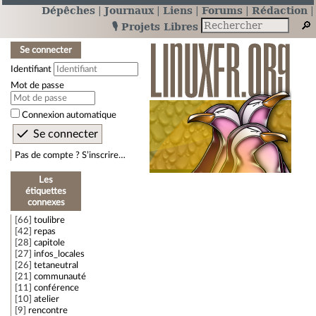
Dépêches
Journaux
Liens
Forums
Rédaction
🎙️ Projets Libres
Se connecter
Identifiant
Mot de passe
Connexion automatique
Pas de compte ? S’inscrire…
Les
étiquettes
connexes
66
toulibre
42
repas
28
capitole
27
infos_locales
26
tetaneutral
21
communauté
11
conférence
10
atelier
9
rencontre