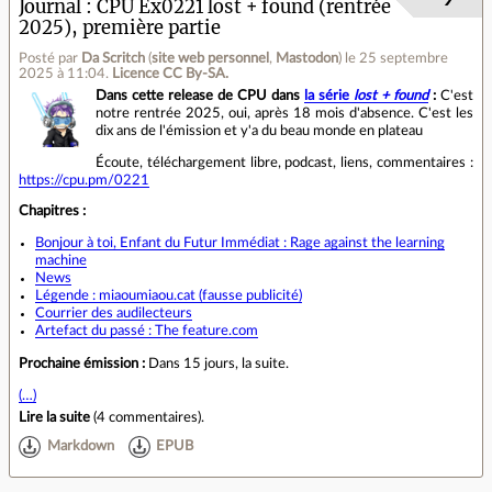
Journal
CPU Ex0221 lost + found (rentrée
2025), première partie
Posté par
Da Scritch
(
site web personnel
,
Mastodon
)
le 25 septembre
2025 à 11:04
.
Licence CC By‑SA.
Dans cette release de CPU dans
la série
lost + found
:
C'est
notre rentrée 2025, oui, après 18 mois d'absence. C'est les
dix ans de l'émission et y'a du beau monde en plateau
Écoute, téléchargement libre, podcast, liens, commentaires :
https://cpu.pm/0221
Chapitres :
Bonjour à toi, Enfant du Futur Immédiat : Rage against the learning
machine
News
Légende : miaoumiaou.cat (fausse publicité)
Courrier des audilecteurs
Artefact du passé : The feature.com
Prochaine émission :
Dans 15 jours, la suite.
(…)
Lire la suite
(
4 commentaires
).
Markdown
EPUB