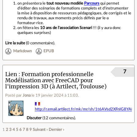
on présentera le
tout nouveau modèle
Parcours
qui permet
d'éditer des scénarios de formations complets et d'instrumenter
la mise à disposition de ressources pédagogiques, de corrigés et le
rendu de travaux, aux moments précis définis par le⋅a
formateur⋅rice.
on fêtera les
10 ans de l'association Scenari
!!! (il y aura donc
quelques surprises)
Lire la suite
(
0 commentaire
).
Markdown
EPUB
7
Lien
Formation professionnelle
Modélisation avec FreeCAD pour
l'impression 3D (à Artilect, Toulouse)
Posté par
Jona
le 19 janvier 2024 à 11:03
.
http://r.email.artilect.fr/mk/mr/sh/1t6AVsd2XFnIG
Discuter
(
12 commentaires
).
1
2
3
4
5
6
7
8
9
Suivant ›
Dernier ›