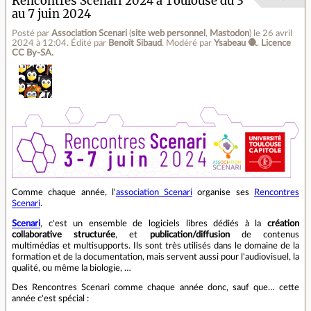
Rencontres Scenari 2024 à Toulouse du 3
au 7 juin 2024
Posté par
Association Scenari
(
site web personnel
,
Mastodon
)
le 26 avril
2024 à 12:04
.
Édité par
Benoît Sibaud
.
Modéré par
Ysabeau 🧶
.
Licence
CC By‑SA.
Comme chaque année, l'
association Scenari
organise ses
Rencontres
Scenari
.
Scenari
, c'est un ensemble de logiciels libres dédiés à la
création
collaborative structurée
, et
publication/diffusion
de contenus
multimédias et multisupports. Ils sont très utilisés dans le domaine de la
formation et de la documentation, mais servent aussi pour l'audiovisuel, la
qualité, ou même la biologie, …
Des Rencontres Scenari comme chaque année donc, sauf que… cette
année c'est spécial :