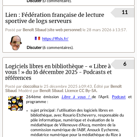
Discuter
(
0 commentaire
).
11
Lien
Fédération française de lecture
sportive de logs serveurs
Posté par
Benoît Sibaud
(
site web personnel
)
le 28 mars 2026 à 13:57
.
https://fflsls.fr/
Discuter
(
6 commentaires
).
6
Logiciels libres en bibliothèque - « Libre à
vous ! » du 16 décembre 2025 - Podcasts et
références
Posté par
cioccolisa
le 25 décembre 2025 à 09:43
.
Édité par
Benoît
Sibaud
.
Modéré par
Benoît Sibaud
.
Licence CC By‑SA.
264ème émission
Libre à vous !
de l’April.
Podcast
et
programme :
sujet principal : l’utilisation des logiciels libres en
bibliothèque, avec Rosario Etcheverry, responsable du
pôle informatique, numérique et évaluation de la
médiathèque de Villeneuve d’Ascq, membre de la
commission numérique de l’ABF, Anouck Eychenne,
médiatrice numérique pour la médiathèque du Rize à