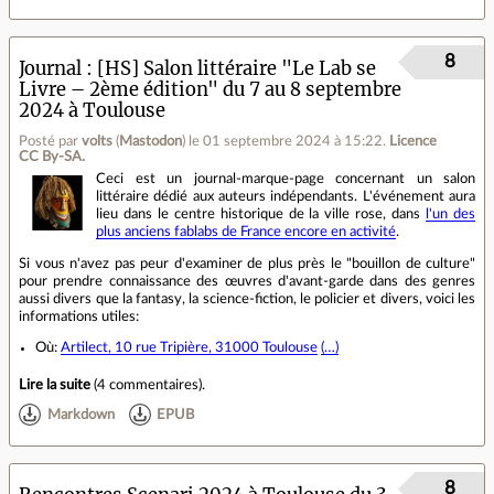
8
Journal
[HS] Salon littéraire "Le Lab se
Livre – 2ème édition" du 7 au 8 septembre
2024 à Toulouse
Posté par
volts
(
Mastodon
)
le 01 septembre 2024 à 15:22
.
Licence
CC By‑SA.
Ceci est un journal-marque-page concernant un salon
littéraire dédié aux auteurs indépendants. L'événement aura
lieu dans le centre historique de la ville rose, dans
l'un des
plus anciens fablabs de France encore en activité
.
Si vous n'avez pas peur d'examiner de plus près le "bouillon de culture"
pour prendre connaissance des œuvres d'avant-garde dans des genres
aussi divers que la fantasy, la science-fiction, le policier et divers, voici les
informations utiles:
Où:
Artilect, 10 rue Tripière, 31000 Toulouse
(…)
Lire la suite
(
4 commentaires
).
Markdown
EPUB
8