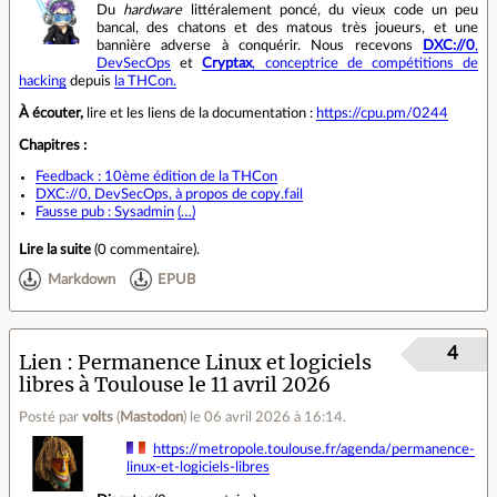
Du
hardware
littéralement poncé, du vieux code un peu
bancal, des chatons et des matous très joueurs, et une
bannière adverse à conquérir. Nous recevons
DXC://0
,
DevSecOps
et
Cryptax
, conceptrice de compétitions de
hacking
depuis
la THCon.
À écouter,
lire et les liens de la documentation :
https://cpu.pm/0244
Chapitres :
Feedback : 10ème édition de la THCon
DXC://0, DevSecOps, à propos de copy.fail
Fausse pub : Sysadmin
(…)
Lire la suite
(
0 commentaire
).
Markdown
EPUB
4
Lien
Permanence Linux et logiciels
libres à Toulouse le 11 avril 2026
Posté par
volts
(
Mastodon
)
le 06 avril 2026 à 16:14
.
https://metropole.toulouse.fr/agenda/permanence-
linux-et-logiciels-libres