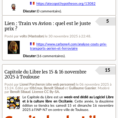
https://atecopol.hypotheses.org/13082
Discuter
(
0 commentaire
).
5
Lien
Train vs Avion : quel est le juste
prix ?
Posté par
volts
(
Mastodon
)
le 30 novembre 2025 à 22:48
.
https://www.carbone4.com/analyse-couts-prix-
transports-aerien-et-ferroviaire
Discuter
(
16 commentaires
).
15
Capitole du Libre les 15 & 16 novembre
2025 à Toulouse
Posté par
Lionel Porcheron
(
site web personnel
)
le 06 novembre 2025 à
15:24
.
Édité par
t0b1nux
,
Benoît Sibaud
et
Guillaume Gasnier
.
Modéré
par
Benoît Sibaud
.
Licence CC By‑SA.
Le Capitole du Libre est un
week-end dédié au Logiciel Libre
et à la culture libre en Occitanie
. Cette année, la douzième
édition se tiendra les samedi 15 et dimanche 16 novembre
2025 à l’INP-N7 en centre‐ville de Toulouse.