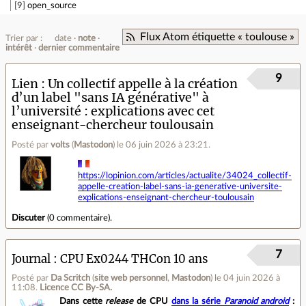
9
open_source
Flux Atom étiquette « toulouse »
Trier par :
date
note
intérêt
dernier commentaire
9
Lien
Un collectif appelle à la création
d’un label "sans IA générative" à
l’université : explications avec cet
enseignant-chercheur toulousain
Posté par
volts
(
Mastodon
)
le 06 juin 2026 à 23:21
.
https://lopinion.com/articles/actualite/34024_collectif-
appelle-creation-label-sans-ia-generative-universite-
explications-enseignant-chercheur-toulousain
Discuter
(
0 commentaire
).
7
Journal
CPU Ex0244 THCon 10 ans
Posté par
Da Scritch
(
site web personnel
,
Mastodon
)
le 04 juin 2026 à
11:08
.
Licence CC By‑SA.
Dans cette
release
de CPU
dans la série
Paranoid android
: