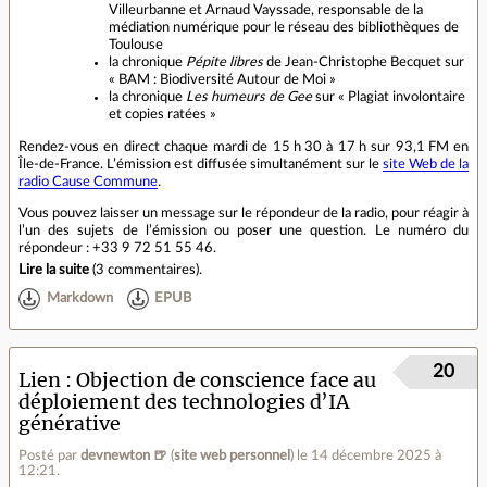
Villeurbanne et Arnaud Vayssade, responsable de la
médiation numérique pour le réseau des bibliothèques de
Toulouse
la chronique
Pépite libres
de Jean-Christophe Becquet sur
« BAM : Biodiversité Autour de Moi »
la chronique
Les humeurs de Gee
sur « Plagiat involontaire
et copies ratées »
Rendez‑vous en direct chaque mardi de 15 h 30 à 17 h sur 93,1 FM en
Île‑de‑France. L’émission est diffusée simultanément sur le
site Web de la
radio Cause Commune
.
Vous pouvez laisser un message sur le répondeur de la radio, pour réagir à
l’un des sujets de l’émission ou poser une question. Le numéro du
répondeur : +33 9 72 51 55 46.
Lire la suite
(
3 commentaires
).
Markdown
EPUB
20
Lien
Objection de conscience face au
déploiement des technologies d’IA
générative
Posté par
devnewton 🍺
(
site web personnel
)
le 14 décembre 2025 à
12:21
.