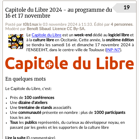
19
Capitole du Libre 2024 - au programme du
16 et 17 novembre
Posté par
t0b1nux
le 03 novembre 2024 à 11:33
.
Édité par
4 personnes
.
Modéré par
Benoît Sibaud
.
Licence CC By‑SA.
Le
Capitole du Libre
est un
week-end
dédié au
logiciel libre
et
à la
culture libre
en Occitanie. Cette année, la
onzième édition
se tiendra les samedi 16 et dimanche 17 novembre 2024 à
l’ENSEEIHT, dans le centre‐ville de Toulouse (
INP-N7
).
En quelques mots
Le Capitole du Libre, c'est:
Près de
100 conférences
Une
dizaine d'ateliers
Une
trentaine de stands
associatifs
Une
communauté
présente en nombre : plus de
1000 participants
tous les ans
Tous
les
publics
représentés, du curieux au développeur noyau, en
passant par les geeks et les supporters de la culture libre
Lire la suite
(
0 commentaire
).