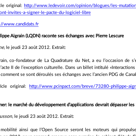
cle original:
http://www.ledevoir.com/opinion/blogues/les-mutatio
ont-invites-a-signer-le-pacte-du-logiciel-libre
://www.candidats.fr
lippe Aigrain (LQDN) raconte ses échanges avec Pierre Lescure
ne
, le jeudi 23 août 2012. Extrait:
rain, co-fondateur de La Quadrature du Net, a eu l’occasion de s’e
’acte II de l’exception culturelle. Dans un billet intitulé «Interaction
 comment se sont déroulés ses échanges avec l’ancien PDG de Cana
ticle original:
http://www.pcinpact.com/breve/73280-philippe-aigra
ner: le marché du développement d’applications devrait dépasser l
ausson
, le jeudi 23 août 2012. Extrait:
a mobilité ainsi que l’Open Source seront les moteurs qui propu