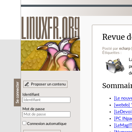
Revue de
Posté par
echarp
Étiquettes :
L
p
d
Sommai
Se connecter
Proposer un contenu
Identifiant
[Le nouve
[webdo] 
Mot de passe
[LeDevoir
[PC INpac
Connexion automatique
[LeMagIT