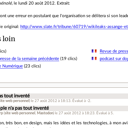
énolé
, le lundi 20 août 2012. Extrait:
font une erreur en postulant que l'organisation se délitera si son lea
cle original:
http://www.slate.fr/tribune/60719/wikileaks-assange-et
s loin
ics)
Revue de presse
resse de la semaine précédente
(19 clics)
podcast sur do
e Numérique
(23 clics)
.
as tout inventé
site web personnel
)
le 27 août 2012 à 18:13
.
Évalué à
-2
.
ple n'a pas tout inventé
rp
(
site web personnel
,
Mastodon
)
le 27 août 2012 à 18:23
.
Évalué à
5
.
n, très bon, en design, mais les idées et les technologies, à mon av