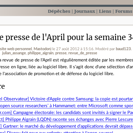
Dépêches
Journaux
Liens
Forums
 presse de l'April pour la semaine 
(
site web personnel
,
Mastodon
)
le 27 août 2012 à 15:16
.
Modéré par
baud123
.
julian_assange
philippe_aigrain
presse
revue_de_presse
a revue de presse de l'April est régulièrement éditée par les membres d
resse en ligne, liée au logiciel libre. Il s'agit donc d'une sélection d
e l'association de promotion et de défense du logiciel libre.
re
l Observateur] Victoire d'Apple contre Samsung: la copie est pourta
‘open source researchers’ à Hammamet: entre Microsoft comme sponso
.com] Campagne électorale: les candidats sont invités à signer le Pact
t] Philippe Aigrain (LQDN) raconte ses échanges avec Pierre Lescur
] Gartner: le marché du développement d’applications devrait dépas