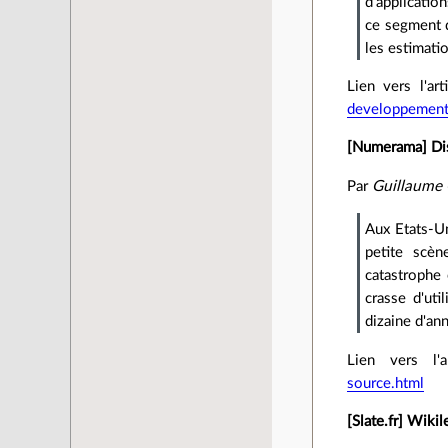
d’applicatio
ce segment d
les estimati
Lien vers l'art
developpement-
[Numerama] Disn
Par
Guillaume
Aux Etats-Un
petite scèn
catastrophe
crasse d'uti
dizaine d'an
Lien vers l'a
source.html
[Slate.fr] Wiki