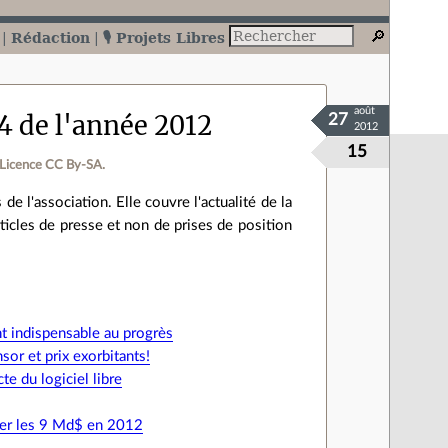
Rédaction
🎙️ Projets Libres
août
34 de l'année 2012
27
2012
15
Licence CC By‑SA.
e l'association. Elle couvre l'actualité de la
'articles de presse et non de prises de position
nt indispensable au progrès
r et prix exorbitants!
e du logiciel libre
e
ser les 9 Md$ en 2012