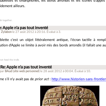
tablettes et smartphones, les bords arrondis et les icones d'appli
idement ailleurs.
b together.
: Apple n'a pas tout inventé
r
Zylabon
le 27 août 2012 à 20:16
.
Évalué à
3
.
lette c'est un objet littéralement antique, l'écran tactile à rempl
ution d'Apple se limite à avoir mis des bords arrondis (il fallait une au
not feed the trolls
Re: Apple n'a pas tout inventé
 par
BAud
(
site web personnel
)
le 28 août 2012 à 00:04
.
Évalué à
10
.
e s'il n'y avait pas de
prior act
:
http://www.historien-sans-front