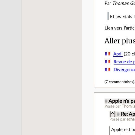
Par
Thomas Gu
Et les Etats 
Lien vers l'arti
Aller plu
April
(20 cl
Revue de p
Divergenc
(
7 commentaires
)
#
Apple n'a p
Posté par
Thom
(
[^]
#
Re: Ap
Posté par
echa
Apple est bo