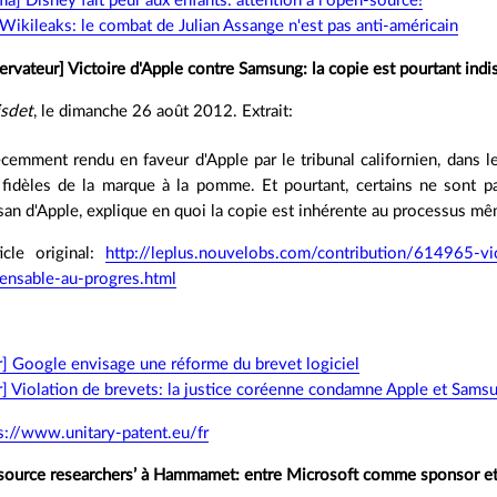
] Disney fait peur aux enfants: attention à l'open-source!
] Wikileaks: le combat de Julian Assange n'est pas anti-américain
rvateur] Victoire d'Apple contre Samsung: la copie est pourtant ind
isdet
, le dimanche 26 août 2012. Extrait:
écemment rendu en faveur d'Apple par le tribunal californien, dans l
fidèles de la marque à la pomme. Et pourtant, certains ne sont pa
isan d'Apple, explique en quoi la copie est inhérente au processus m
ticle original:
http://leplus.nouvelobs.com/contribution/614965-vi
pensable-au-progres.html
fr] Google envisage une réforme du brevet logiciel
] Violation de brevets: la justice coréenne condamne Apple et Sams
s://www.unitary-patent.eu/fr
source researchers’ à Hammamet: entre Microsoft comme sponsor et 