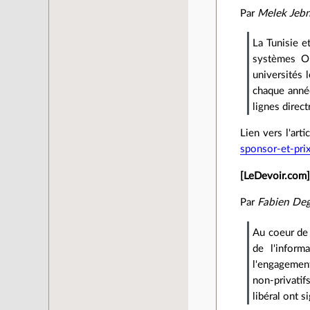
Par
Melek Jeb
La Tunisie e
systèmes Op
universités 
chaque année
lignes direct
Lien vers l'arti
sponsor-et-prix
[LeDevoir.com] 
Par
Fabien Deg
Au coeur de 
de l'inform
l'engagement
non-privatif
libéral ont 