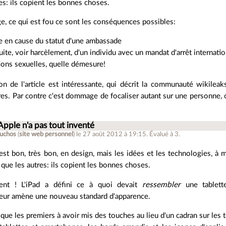
es: ils copient les bonnes choses.
e, ce qui est fou ce sont les conséquences possibles:
e en cause du statut d'une ambassade
uite, voir harcèlement, d'un individu avec un mandat d'arrêt internat
ions sexuelles, quelle démesure!
on de l'article est intéressante, qui décrit la communauté wikil
bres. Par contre c'est dommage de focaliser autant sur une personne,
Apple n'a pas tout inventé
uchos
(
site web personnel
)
le 27 août 2012 à 19:15
.
Évalué à
3
.
est bon, très bon, en design, mais les idées et les technologies, à 
 que les autres: ils copient les bonnes choses.
nt ! L'iPad a défini ce à quoi devait
ressembler
une tablette
eur amène une nouveau standard d'apparence.
 que les premiers à avoir mis des touches au lieu d'un cadran sur les t