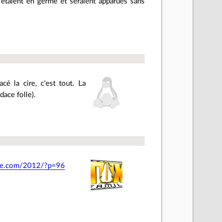
s étaient en germe et seraient apparues sans
acé la cire, c'est tout. La
dace folle).
iere.com/2012/?p=96