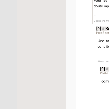
Pour les 
doute rap
Debug the We
[^]
#
Re
Posté pa
Une tab
contrib
Please do 
[^]
#
Posté
comm