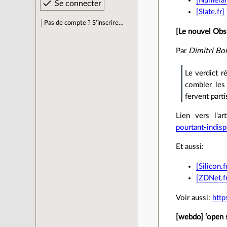
[Numerama
[Slate.fr
Pas de compte ? S’inscrire…
[Le nouvel Obse
Par
Dimitri Bo
Le verdict r
combler les 
fervent part
Lien vers l'ar
pourtant-indis
Et aussi:
[Silicon.
[ZDNet.fr
Voir aussi:
http
[webdo] ‘open 