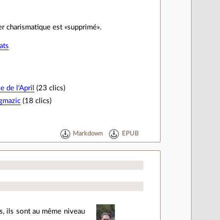
der charismatique est «supprimé».
ats
 de l'April
(23 clics)
gmazic
(18 clics)
Markdown
EPUB
is, ils sont au même niveau