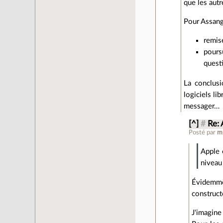
que les autr
Pour Assang
remis
pours
quest
La conclusi
logiciels li
messager…
[^]
#
Re: 
Posté par
m
Apple 
niveau
Évidemme
construct
J'imagine