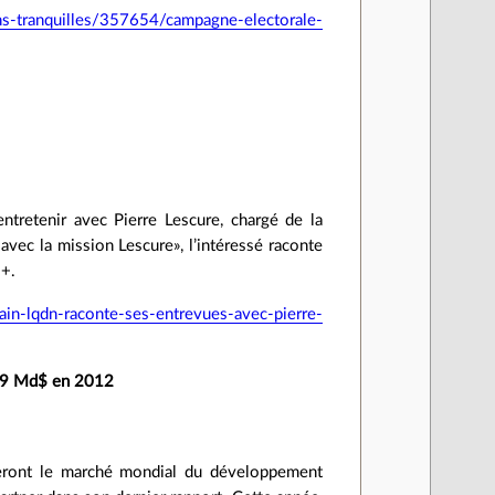
ns-tranquilles/357654/campagne-electorale-
ntretenir avec Pierre Lescure, chargé de la
s avec la mission Lescure», l’intéressé raconte
l+.
in-lqdn-raconte-ses-entrevues-avec-pierre-
es 9 Md$ en 2012
lseront le marché mondial du développement