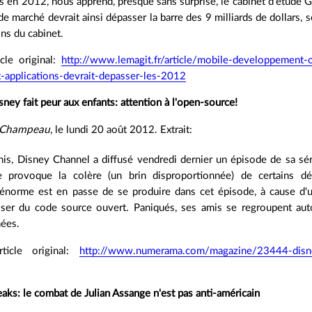
ns en 2012, nous apprend, presque sans surprise, le cabinet d’étude G
e marché devrait ainsi dépasser la barre des 9 milliards de dollars, 
ons du cabinet.
icle original:
http://www.lemagit.fr/article/mobile-developpement
applications-devrait-depasser-les-2012
ey fait peur aux enfants: attention à l'open-source!
 Champeau
, le lundi 20 août 2012. Extrait:
is, Disney Channel a diffusé vendredi dernier un épisode de sa sér
e provoque la colère (un brin disproportionnée) de certains d
 énorme est en passe de se produire dans cet épisode, à cause d'u
liser du code source ouvert. Paniqués, ses amis se regroupent auto
nées.
rticle original:
http://www.numerama.com/magazine/23444-disney-
leaks: le combat de Julian Assange n'est pas anti-américain