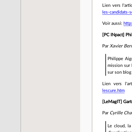
Lien vers l'arti
les-candidats-s
Voir aussi:
http
[PC INpact] Phi
Par
Xavier Ber
Philippe Aig
mission sur l
sur son blog
Lien vers l'ar
lescure.htm
[LeMagIT] Gart
Par
Cyrille Ch
Le cloud, l