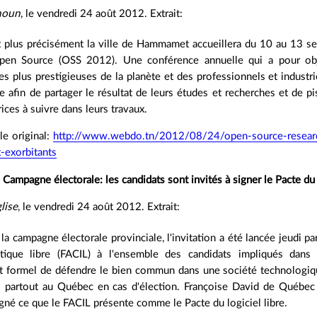
noun
, le vendredi 24 août 2012. Extrait:
t plus précisément la ville de Hammamet accueillera du 10 au 13 se
en Source (OSS 2012). Une conférence annuelle qui a pour obje
les plus prestigieuses de la planète et des professionnels et indust
 afin de partager le résultat de leurs études et recherches et de pi
rices à suivre dans leurs travaux.
cle original:
http://www.webdo.tn/2012/08/24/open-source-resear
-exorbitants
Campagne électorale: les candidats sont invités à signer le Pacte du l
lise
, le vendredi 24 août 2012. Extrait:
la campagne électorale provinciale, l'invitation a été lancée jeudi par
atique libre (FACIL) à l'ensemble des candidats impliqués dan
 formel de défendre le bien commun dans une société technologique 
s partout au Québec en cas d'élection. Françoise David de Québec S
signé ce que le FACIL présente comme le Pacte du logiciel libre.