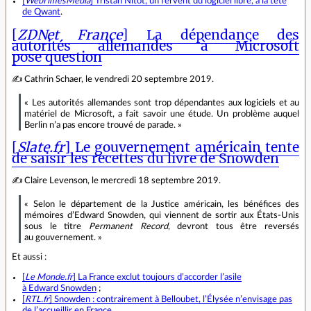
[
WebTimesMedia
] Tristan Nitot, un fervent du logiciel libre, à la tête
de Qwant
.
[
ZDNet France
] La dépendance des
autorités allemandes à Microsoft
pose question
✍ Cathrin Schaer, le vendredi 20 septembre 2019.
« Les autorités allemandes sont trop dépendantes aux logiciels et au
matériel de Microsoft, a fait savoir une étude. Un problème auquel
Berlin n’a pas encore trouvé de parade. »
[
Slate.fr
] Le gouvernement américain tente
de saisir les recettes du livre de Snowden
✍ Claire Levenson, le mercredi 18 septembre 2019.
« Selon le département de la Justice américain, les bénéfices des
mémoires d’Edward Snowden, qui viennent de sortir aux États‑Unis
sous le titre
Permanent Record
, devront tous être reversés
au gouvernement. »
Et aussi :
[
Le Monde.fr
] La France exclut toujours d’accorder l’asile
à Edward Snowden
;
[
RTL.fr
] Snowden : contrairement à Belloubet, l’Élysée n’envisage pas
de l’accueillir en France
.