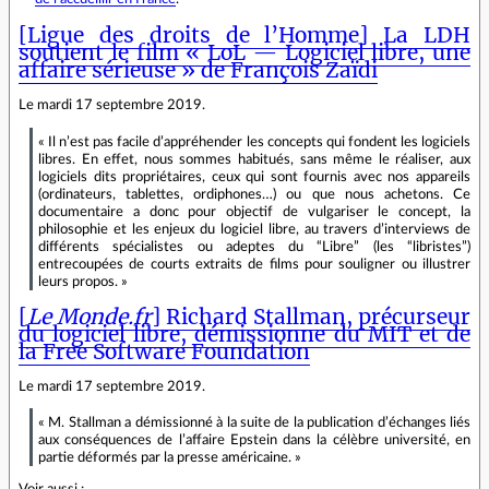
[Ligue des droits de l’Homme] La LDH
soutient le film « LoL — Logiciel libre, une
affaire sérieuse » de François Zaïdi
Le mardi 17 septembre 2019.
« Il n’est pas facile d’appréhender les concepts qui fondent les logiciels
libres. En effet, nous sommes habitués, sans même le réaliser, aux
logiciels dits propriétaires, ceux qui sont fournis avec nos appareils
(ordinateurs, tablettes, ordiphones…) ou que nous achetons. Ce
documentaire a donc pour objectif de vulgariser le concept, la
philosophie et les enjeux du logiciel libre, au travers d’interviews de
différents spécialistes ou adeptes du “Libre” (les “libristes”)
entrecoupées de courts extraits de films pour souligner ou illustrer
leurs propos. »
[
Le Monde.fr
] Richard Stallman, précurseur
du logiciel libre, démissionne du MIT et de
la Free Software Foundation
Le mardi 17 septembre 2019.
« M. Stallman a démissionné à la suite de la publication d’échanges liés
aux conséquences de l’affaire Epstein dans la célèbre université, en
partie déformés par la presse américaine. »