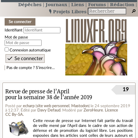
Dépêches
Journaux
Liens
Forums
Rédaction
🎙️ Projets Libres
Se connecter
Identifiant
Mot de passe
Connexion automatique
Pas de compte ? S’inscrire…
19
Revue de presse de l’April
pour la semaine 38 de l’année 2019
Posté par
echarp
(
site web personnel
,
Mastodon
)
le 24 septembre 2019
à 12:37
.
Édité par
Davy Defaud
.
Modéré par
ZeroHeure
.
Licence
CC By‑SA.
Cette revue de presse sur Internet fait partie du travail
de veille mené par l’April dans le cadre de son action de
défense et de promotion du logiciel libre. Les positions
exposées dans les articles sont celles de leurs auteurs et