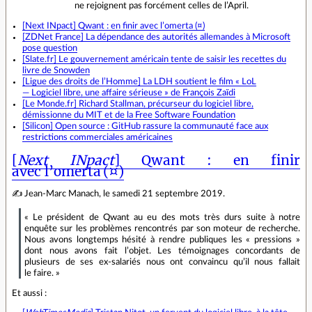
ne rejoignent pas forcément celles de l’April.
[Next INpact] Qwant : en finir avec l’omerta (¤)
[ZDNet France] La dépendance des autorités allemandes à Microsoft
pose question
[Slate.fr] Le gouvernement américain tente de saisir les recettes du
livre de Snowden
[Ligue des droits de l’Homme] La LDH soutient le film « LoL
— Logiciel libre, une affaire sérieuse » de François Zaïdi
[Le Monde.fr] Richard Stallman, précurseur du logiciel libre,
démissionne du MIT et de la Free Software Foundation
[Silicon] Open source : GitHub rassure la communauté face aux
restrictions commerciales américaines
[
Next INpact
] Qwant : en finir
avec l’omerta (¤)
✍ Jean‐Marc Manach, le samedi 21 septembre 2019.
« Le président de Qwant au eu des mots très durs suite à notre
enquête sur les problèmes rencontrés par son moteur de recherche.
Nous avons longtemps hésité à rendre publiques les « pressions »
dont nous avons fait l’objet. Les témoignages concordants de
plusieurs de ses ex‑salariés nous ont convaincu qu’il nous fallait
le faire. »
Et aussi :