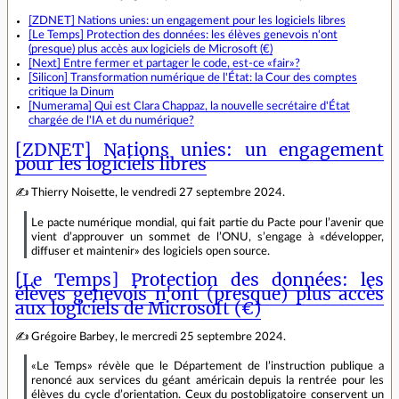
[ZDNET] Nations unies: un engagement pour les logiciels libres
[Le Temps] Protection des données: les élèves genevois n'ont
(presque) plus accès aux logiciels de Microsoft (€)
[Next] Entre fermer et partager le code, est-ce «fair»?
[Silicon] Transformation numérique de l'État: la Cour des comptes
critique la Dinum
[Numerama] Qui est Clara Chappaz, la nouvelle secrétaire d'État
chargée de l'IA et du numérique?
[ZDNET] Nations unies: un engagement
pour les logiciels libres
✍ Thierry Noisette, le vendredi 27 septembre 2024.
Le pacte numérique mondial, qui fait partie du Pacte pour l’avenir que
vient d’approuver un sommet de l’ONU, s’engage à «développer,
diffuser et maintenir» des logiciels open source.
[Le Temps] Protection des données: les
élèves genevois n'ont (presque) plus accès
aux logiciels de Microsoft (€)
✍ Grégoire Barbey, le mercredi 25 septembre 2024.
«Le Temps» révèle que le Département de l’instruction publique a
renoncé aux services du géant américain depuis la rentrée pour les
élèves du cycle d’orientation. Ceux du postobligatoire conservent un