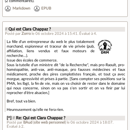
(
2 commentaires
).
Markdown
EPUB
#
Qui est Clara Chappaz ?
Posté par
Zorro
le 06 octobre 2024 à 15:41
.
Évalué à
4
.
La fille d'un entrepreneur du web le plus totalement
marchand, espionneur et traceur de vie privée (pub,
affiliation, liens vendus et faux moteurs de
recherche…).
Issue des écoles de commerce.
Sous la tutelle d'un ministre dit "de la Recherche", mais pro-Raoult, pro-
homéopathie, anti-vax, anti-masque, pro fausses médecines et faux
médicament, proche des pires complotistes français, et tout ça avec
morgue, agressivité et prises à partie. [Sans compter ses positions sur la
PMA, les lbgt, la fin de vie, mais on va choisir de rester dans le domaine
qui nous concerne, sinon on va pas s'en sortir et on va finir par lui
reprocher d'être alsacien.]
Bref, tout va bien.
Heureusement qu'elle ne fera rien.
[^]
#
Re: Qui est Clara Chappaz ?
Posté par
BAud
(
site web personnel
)
le 06 octobre 2024 à 18:07
.
Évalué à
2
.