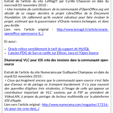
Extrait de l'article du site LeMagIT par Cyrille Chausson en date du
mercredi 03 novembre 2010 :
> Une trentaine de contributeurs de la communauté d’OpenOffice.org ont
décidé de se ranger derrière le projet LibreOffice de la Document
Foundation. Un ralliement qu’ils veulent salvateur pour faire évoluer le
projet, estimant que la gouvernance d’Oracle restera inchangée, et donc
peu fertile.
Lien vers l'article original :
http://www.lemagit.fr/article/oracle-
openoffice-opensource-l(...)
Et aussi :
Oracle relève sensiblement le tarif du support de MySQL
L'ancien PDG de Sun se confie sur Ellison, Java et l'Open Source
[Numerama] VLC pour iOS crée des tensions dans la communauté open-
source
Extrait de l'article du site Numerama par Guillaume Champeau en date du
mardi 02 novembre 2010 :
> Ceux qui imaginent encore que la communauté open-source n'est faite
que d'amour et de partage se trompent lourdement. Il s'y joue souvent
des querelles d'églises très virulentes, à l'image de celle qui oppose un
contributeur important de VLC soutenu par la FSF au président de
VideoLAN, à propos du portage du lecteur multimédia sur la plateforme
iOS d'Apple.
Lien vers l'article original :
http://www.numerama.com/magazine/17216-
vlc-pour-ios-cree-des(...)