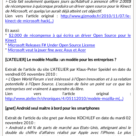
> Cela fait seulement quelques jours qu'Adafruit a annoncé offrir 2.000$
de récompense à quiconque produira un driver open source pour le Kinect
de Microsoft, et quelqu’un aurait déjà atteint cet objectif.
Lien vers l'article original :
http://www.gizmodo.fr/2010/11/07/le-
kinect-de-microsoft-hack(...)
Et aussi:
*
$2.000 de récompense à qui écrira un driver Open Source pour le
Kinect
*
Microsoft Releases F# Under Open Source License
*
Microsoft veut la jouer fine avec Asus et Acer
[L'ATELIER] Le modèle Mozilla : un modèle pour les entreprises ?
Extrait de l'article du site L'ATELIER par Klaus-Peter Speidel en date du
vendredi 05 novembre 2010 :
> L'Open World Forum s'est intéressé à l'Open Innovation et à sa relation
potentielle à l'Open Source. L'occasion de faire un point sur ce que les
entreprises ont vraiment à apprendre du libre.
Lien vers l'article original :
http://www.atelier.fr/chroniques/4/05112010/modele-mozilla-m(...)
[gnet] Android seul maitre à bord pour les smartphones
Extrait de l'article du site gnet par Amine KOCHLEF en date du mardi 02
novembre 2010 :
> Android a 44 % de parts de marché aux Etats-Unis, atteignant ainsi le
double du chiffre d’affaires réalisé par Apple avec l'iPhone. Le plus