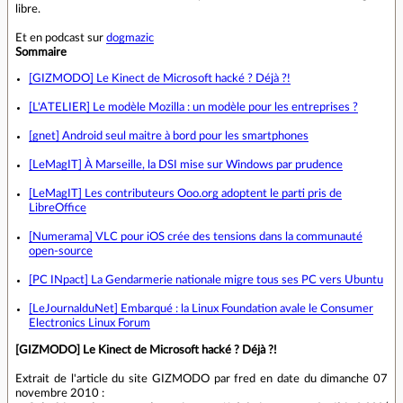
libre.
Et en podcast sur
dogmazic
Sommaire
[GIZMODO] Le Kinect de Microsoft hacké ? Déjà ?!
[L'ATELIER] Le modèle Mozilla : un modèle pour les entreprises ?
[gnet] Android seul maitre à bord pour les smartphones
[LeMagIT] À Marseille, la DSI mise sur Windows par prudence
[LeMagIT] Les contributeurs Ooo.org adoptent le parti pris de
LibreOffice
[Numerama] VLC pour iOS crée des tensions dans la communauté
open-source
[PC INpact] La Gendarmerie nationale migre tous ses PC vers Ubuntu
[LeJournalduNet] Embarqué : la Linux Foundation avale le Consumer
Electronics Linux Forum
[GIZMODO] Le Kinect de Microsoft hacké ? Déjà ?!
Extrait de l'article du site GIZMODO par fred en date du dimanche 07
novembre 2010 :