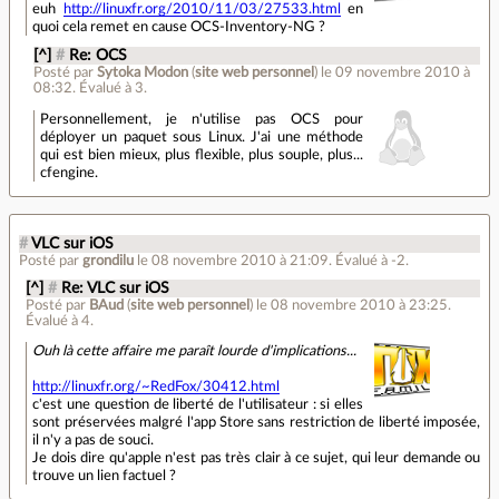
euh
http://linuxfr.org/2010/11/03/27533.html
en
quoi cela remet en cause OCS-Inventory-NG ?
[^]
#
Re: OCS
Posté par
Sytoka Modon
(
site web personnel
)
le 09 novembre 2010 à
08:32
.
Évalué à
3
.
Personnellement, je n'utilise pas OCS pour
déployer un paquet sous Linux. J'ai une méthode
qui est bien mieux, plus flexible, plus souple, plus...
cfengine.
#
VLC sur iOS
Posté par
grondilu
le 08 novembre 2010 à 21:09
.
Évalué à
-2
.
[^]
#
Re: VLC sur iOS
Posté par
BAud
(
site web personnel
)
le 08 novembre 2010 à 23:25
.
Évalué à
4
.
Ouh là cette affaire me paraît lourde d'implications...
http://linuxfr.org/~RedFox/30412.html
c'est une question de liberté de l'utilisateur : si elles
sont préservées malgré l'app Store sans restriction de liberté imposée,
il n'y a pas de souci.
Je dois dire qu'apple n'est pas très clair à ce sujet, qui leur demande ou
trouve un lien factuel ?