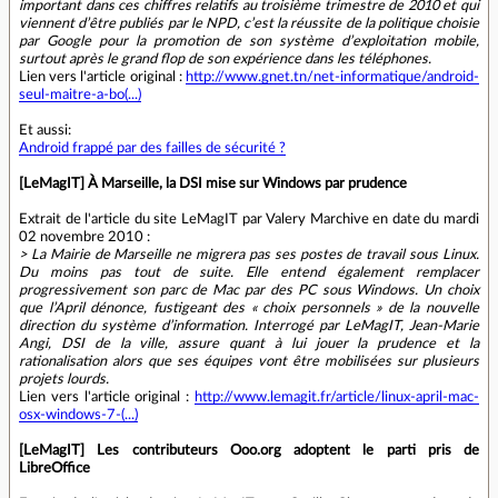
important dans ces chiffres relatifs au troisième trimestre de 2010 et qui
viennent d’être publiés par le NPD, c’est la réussite de la politique choisie
par Google pour la promotion de son système d’exploitation mobile,
surtout après le grand flop de son expérience dans les téléphones.
Lien vers l'article original :
http://www.gnet.tn/net-informatique/android-
seul-maitre-a-bo(...)
Et aussi:
Android frappé par des failles de sécurité ?
[LeMagIT] À Marseille, la DSI mise sur Windows par prudence
Extrait de l'article du site LeMagIT par Valery Marchive en date du mardi
02 novembre 2010 :
> La Mairie de Marseille ne migrera pas ses postes de travail sous Linux.
Du moins pas tout de suite. Elle entend également remplacer
progressivement son parc de Mac par des PC sous Windows. Un choix
que l’April dénonce, fustigeant des « choix personnels » de la nouvelle
direction du système d’information. Interrogé par LeMagIT, Jean-Marie
Angi, DSI de la ville, assure quant à lui jouer la prudence et la
rationalisation alors que ses équipes vont être mobilisées sur plusieurs
projets lourds.
Lien vers l'article original :
http://www.lemagit.fr/article/linux-april-mac-
osx-windows-7-(...)
[LeMagIT] Les contributeurs Ooo.org adoptent le parti pris de
LibreOffice