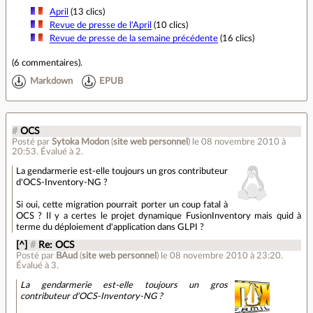
April
(13 clics)
Revue de presse de l'April
(10 clics)
Revue de presse de la semaine précédente
(16 clics)
(
6 commentaires
).
Markdown
EPUB
#
OCS
Posté par
Sytoka Modon
(
site web personnel
)
le 08 novembre 2010 à
20:53
.
Évalué à
2
.
La gendarmerie est-elle toujours un gros contributeur
d'OCS-Inventory-NG ?
Si oui, cette migration pourrait porter un coup fatal à
OCS ? Il y a certes le projet dynamique FusionInventory mais quid à
terme du déploiement d'application dans GLPI ?
[^]
#
Re: OCS
Posté par
BAud
(
site web personnel
)
le 08 novembre 2010 à 23:20
.
Évalué à
3
.
La gendarmerie est-elle toujours un gros
contributeur d'OCS-Inventory-NG ?