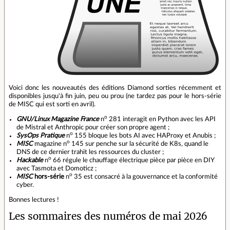
Voici donc les nouveautés des éditions Diamond sorties récemment et
disponibles jusqu'à fin juin, peu ou prou (ne tardez pas pour le hors-série
de MISC qui est sorti en avril).
o
GNU/Linux Magazine France
n
281 interagit en Python avec les API
de Mistral et Anthropic pour créer son propre agent ;
o
SysOps Pratique
n
155 bloque les bots AI avec HAProxy et Anubis ;
o
MISC
magazine n
145 sur penche sur la sécurité de K8s, quand le
DNS de ce dernier trahit les ressources du cluster ;
o
Hackable
n
66 régule le chauffage électrique pièce par pièce en DIY
avec Tasmota et Domoticz ;
o
MISC
hors-série
n
35 est consacré à la gouvernance et la conformité
cyber.
Bonnes lectures !
Les sommaires des numéros de mai 2026