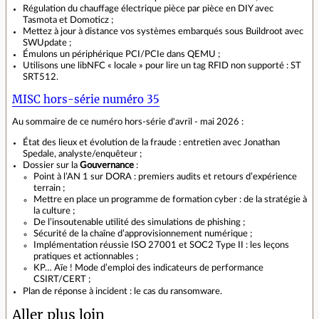
Régulation du chauffage électrique pièce par pièce en DIY avec
Tasmota et Domoticz ;
Mettez à jour à distance vos systèmes embarqués sous Buildroot avec
SWUpdate ;
Émulons un périphérique PCI/PCIe dans QEMU ;
Utilisons une libNFC « locale » pour lire un tag RFID non supporté : ST
SRT512.
MISC hors‑série numéro 35
Au sommaire de ce numéro hors-série d'avril - mai 2026 :
État des lieux et évolution de la fraude : entretien avec Jonathan
Spedale, analyste/enquêteur ;
Dossier sur la
Gouvernance
:
Point à l’AN 1 sur DORA : premiers audits et retours d’expérience
terrain ;
Mettre en place un programme de formation cyber : de la stratégie à
la culture ;
De l’insoutenable utilité des simulations de phishing ;
Sécurité de la chaîne d’approvisionnement numérique ;
Implémentation réussie ISO 27001 et SOC2 Type II : les leçons
pratiques et actionnables ;
KP… Aïe ! Mode d’emploi des indicateurs de performance
CSIRT/CERT ;
Plan de réponse à incident : le cas du ransomware.
Aller plus loin