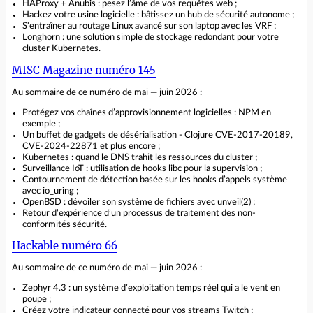
HAProxy + Anubis : pesez l’âme de vos requêtes web ;
Hackez votre usine logicielle : bâtissez un hub de sécurité autonome ;
S'entraîner au routage Linux avancé sur son laptop avec les VRF ;
Longhorn : une solution simple de stockage redondant pour votre
cluster Kubernetes.
MISC Magazine numéro 145
Au sommaire de ce numéro de mai — juin 2026 :
Protégez vos chaînes d’approvisionnement logicielles : NPM en
exemple ;
Un buffet de gadgets de désérialisation - Clojure CVE-2017-20189,
CVE-2024-22871 et plus encore ;
Kubernetes : quand le DNS trahit les ressources du cluster ;
Surveillance IoT : utilisation de hooks libc pour la supervision ;
Contournement de détection basée sur les hooks d’appels système
avec io_uring ;
OpenBSD : dévoiler son système de fichiers avec unveil(2) ;
Retour d’expérience d’un processus de traitement des non-
conformités sécurité.
Hackable numéro 66
Au sommaire de ce numéro de mai — juin 2026 :
Zephyr 4.3 : un système d’exploitation temps réel qui a le vent en
poupe ;
Créez votre indicateur connecté pour vos streams Twitch ;