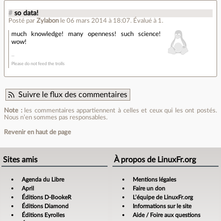
#
so data!
Posté par
Zylabon
le 06 mars 2014 à 18:07
.
Évalué à
1
.
much knowledge! many openness! such science!
wow!
Please do not feed the trolls
Suivre le flux des commentaires
Note :
les commentaires appartiennent à celles et ceux qui les ont postés.
Nous n’en sommes pas responsables.
Revenir en haut de page
Sites amis
À propos de LinuxFr.org
Agenda du Libre
Mentions légales
April
Faire un don
Éditions D-BookeR
L’équipe de LinuxFr.org
Éditions Diamond
Informations sur le site
Éditions Eyrolles
Aide / Foire aux questions