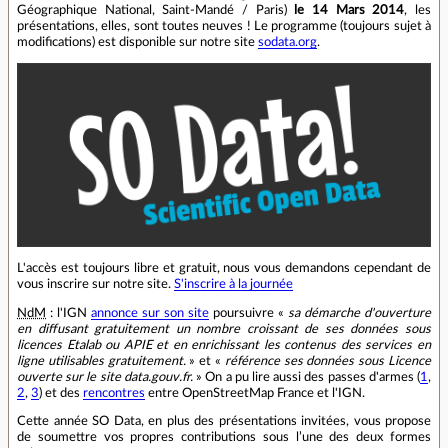
Géographique National, Saint-Mandé / Paris)
le 14 Mars 2014
, les
présentations, elles, sont toutes neuves ! Le programme (toujours sujet à
modifications) est disponible sur notre site
sodata.org
.
L'accès est toujours libre et gratuit, nous vous demandons cependant de
vous inscrire sur notre site.
S'inscrire à la journée
NdM
: l'IGN
annonce sur son site
poursuivre «
sa démarche d'ouverture
en diffusant gratuitement un nombre croissant de ses données sous
licences Etalab ou APIE et en enrichissant les contenus des services en
ligne utilisables gratuitement.
» et «
référence ses données sous Licence
ouverte sur le site data.gouv.fr.
» On a pu lire aussi des passes d'armes (
1
,
2
,
3
) et des
rencontres
entre OpenStreetMap France et l'IGN.
Cette année SO Data, en plus des présentations invitées, vous propose
de soumettre vos propres contributions sous l’une des deux formes