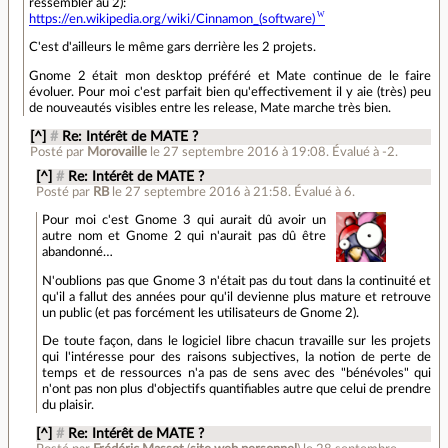
ressembler au 2):
https://en.wikipedia.org/wiki/Cinnamon_(software)
C'est d'ailleurs le même gars derrière les 2 projets.
Gnome 2 était mon desktop préféré et Mate continue de le faire
évoluer. Pour moi c'est parfait bien qu'effectivement il y aie (très) peu
de nouveautés visibles entre les release, Mate marche très bien.
[^]
#
Re: Intérêt de MATE ?
Posté par
Morovaille
le 27 septembre 2016 à 19:08
.
Évalué à
-2
.
[^]
#
Re: Intérêt de MATE ?
Posté par
RB
le 27 septembre 2016 à 21:58
.
Évalué à
6
.
Pour moi c'est Gnome 3 qui aurait dû avoir un
autre nom et Gnome 2 qui n'aurait pas dû être
abandonné…
N'oublions pas que Gnome 3 n'était pas du tout dans la continuité et
qu'il a fallut des années pour qu'il devienne plus mature et retrouve
un public (et pas forcément les utilisateurs de Gnome 2).
De toute façon, dans le logiciel libre chacun travaille sur les projets
qui l'intéresse pour des raisons subjectives, la notion de perte de
temps et de ressources n'a pas de sens avec des "bénévoles" qui
n'ont pas non plus d'objectifs quantifiables autre que celui de prendre
du plaisir.
[^]
#
Re: Intérêt de MATE ?