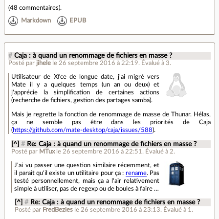
(
48 commentaires
).
Markdown
EPUB
#
Caja : à quand un renommage de fichiers en masse ?
Posté par
jihele
le 26 septembre 2016 à 22:19
.
Évalué à
3
.
Utilisateur de Xfce de longue date, j'ai migré vers
Mate il y a quelques temps (un an ou deux) et
j'apprécie la simplification de certaines actions
(recherche de fichiers, gestion des partages samba).
Mais je regrette la fonction de renommage de masse de Thunar. Hélas,
ça ne semble pas être dans les priorités de Caja
(
https://github.com/mate-desktop/caja/issues/588
).
[^]
#
Re: Caja : à quand un renommage de fichiers en masse ?
Posté par
MTux
le 26 septembre 2016 à 22:51
.
Évalué à
2
.
J'ai vu passer une question similaire récemment, et
il parait qu'il existe un utilitaire pour ça :
rename
. Pas
testé personnellement, mais ça a l'air relativement
simple à utiliser, pas de regexp ou de boules à faire …
[^]
#
Re: Caja : à quand un renommage de fichiers en masse ?
Posté par
FredBezies
le 26 septembre 2016 à 23:13
.
Évalué à
1
.