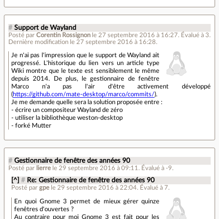
#
Support de Wayland
Posté par
Corentin Rossignon
le 27 septembre 2016 à 16:27
.
Évalué à
3
.
Dernière modification le 27 septembre 2016 à 16:28.
Je n'ai pas l'impression que le support de Wayland ait
progressé. L'historique du lien vers un article type
Wiki montre que le texte est sensiblement le même
depuis 2014. De plus, le gestionnaire de fenêtre
Marco n'a pas l'air d'être activement développé
(
https://github.com/mate-desktop/marco/commits/
).
Je me demande quelle sera la solution proposée entre :
- écrire un compositeur Wayland de zéro
- utiliser la bibliothèque weston-desktop
- forké Mutter
#
Gestionnaire de fenêtre des années 90
Posté par
lierre
le 29 septembre 2016 à 09:11
.
Évalué à
-9
.
[^]
#
Re: Gestionnaire de fenêtre des années 90
Posté par
gpe
le 29 septembre 2016 à 22:04
.
Évalué à
7
.
En quoi Gnome 3 permet de mieux gérer quinze
fenêtres d'ouvertes ?
Au contraire pour moi Gnome 3 est fait pour les