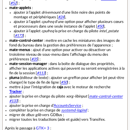
[
#52
] ;
mate-applets
:
ajouter à l’applet
drivemount
d’une liste noire des points de
montage et périphériques [
#24
],
ajouter à l’applet
cpufreq
d’une option pour afficher plusieurs cœurs
et processeurs dans une seule instance de l’applet [
#50
],
ajouter à l’applet
cpufreq
la prise en charge du pilote
intel_pstate
[
#173
] ;
mate-control-center
: mettre en cache les miniatures des images de
fond du bureau dans la gestion des préférences de l’apparence ;
mate-menus
: ajout d’une option pour activer ou désactiver un
troisième niveau de sous-menu dans l’affichage du menu des
préférences [
#35
] ;
mate-session-manager
: dans la boîte de dialogue des propriétés,
afficher les applications actives qui peuvent ou seront enregistrées à la
fin de la session [
#113
] ;
pluma
(éditeur de texte) : ajouter un greffon pour afficher (et peut‐être
changer) le type de fin de ligne [
#50
] ;
mettre à jour l’intégration de
caja
avec le moteur de recherche
Tracker
;
ajouter la prise en charge du pilote
xorg-libinput
[
mate-control-center
#133
] ;
ajouter la prise en charge d’
AccountsService
;
compléter la prise en charge de
systemd-logind
;
migrer de
dbus-glib
vers GDBus ;
migrer toutes les traductions (aide et guide) vers Transifex.
Après le passage à
GTK+ 3
: