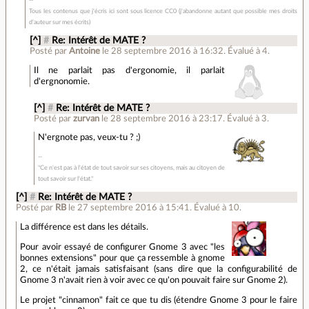
Tous les contenus que j'écris ici sont sous licence CC0 (j'abandonne autant que possible mes droits
d'auteur sur mes écrits)
[^]
#
Re: Intérêt de MATE ?
Posté par
Antoine
le 28 septembre 2016 à 16:32
.
Évalué à
4
.
Il ne parlait pas d'ergonomie, il parlait
d'ergnonomie.
[^]
#
Re: Intérêt de MATE ?
Posté par
zurvan
le 28 septembre 2016 à 23:17
.
Évalué à
3
.
N'ergnote pas, veux-tu ? ;)
"Ce n'est pas à l'état de tout savoir sur ses citoyens, mais au citoyen de
tout savoir sur l'état."
[^]
#
Re: Intérêt de MATE ?
Posté par
RB
le 27 septembre 2016 à 15:41
.
Évalué à
10
.
La différence est dans les détails.
Pour avoir essayé de configurer Gnome 3 avec "les
bonnes extensions" pour que ça ressemble à gnome
2, ce n'était jamais satisfaisant (sans dire que la configurabilité de
Gnome 3 n'avait rien à voir avec ce qu'on pouvait faire sur Gnome 2).
Le projet "cinnamon" fait ce que tu dis (étendre Gnome 3 pour le faire