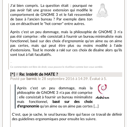
J'ai bien compris. La question était : pourquoi ne
pas avoir fait une grosse extension qui modifie le
comportement de GNOME 3 et le fait ressembler
de base à l'ancien bureau ? Par exemple dans ton
cas en désactivant le "hot corner" entre autres.
Après c'est un peu dommage, mais la philosophie de GNOME 3 n'a
pas été comprise : elle consistait à fournir un bureau minimaliste mais
fonctionnel, basé sur des choix d'ergnonomie qu'on aime ou on aime
pas certes, mais qui peut être plus ou moins modifié à l'aide
d'extensions. Tout le monde a ralé sur ces choix de disaïne alors qu'ils
sont tout à fait facultatifs.
Ce commentaire est libre de droit, vous pouvez le réutiliser comme bon vous semble.
[^]
#
Re: Intérêt de MATE ?
Posté par
barmic
le 28 septembre 2016 à 14:39
.
Évalué à
5
.
Après c'est un peu dommage, mais la
philosophie de GNOME 3 n'a pas été comprise
: elle consistait à fournir un bureau minimaliste
mais fonctionnel,
basé sur des choix
d'ergnonomie
qu'on aime ou on aime pas certes […]
C'est, que je sache, le seul bureau libre qui fasse ce travail de définir
des guidelines ergonomiques pour ensuite les suivre.