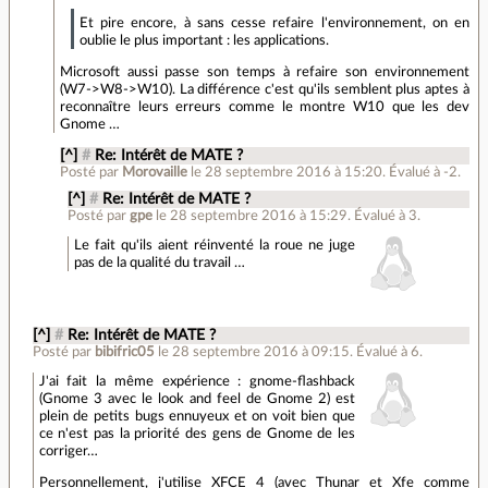
Et pire encore, à sans cesse refaire l'environnement, on en
oublie le plus important : les applications.
Microsoft aussi passe son temps à refaire son environnement
(W7->W8->W10). La différence c'est qu'ils semblent plus aptes à
reconnaître leurs erreurs comme le montre W10 que les dev
Gnome …
[^]
#
Re: Intérêt de MATE ?
Posté par
Morovaille
le 28 septembre 2016 à 15:20
.
Évalué à
-2
.
[^]
#
Re: Intérêt de MATE ?
Posté par
gpe
le 28 septembre 2016 à 15:29
.
Évalué à
3
.
Le fait qu'ils aient réinventé la roue ne juge
pas de la qualité du travail …
[^]
#
Re: Intérêt de MATE ?
Posté par
bibifric05
le 28 septembre 2016 à 09:15
.
Évalué à
6
.
J'ai fait la même expérience : gnome-flashback
(Gnome 3 avec le look and feel de Gnome 2) est
plein de petits bugs ennuyeux et on voit bien que
ce n'est pas la priorité des gens de Gnome de les
corriger…
Personnellement, j'utilise XFCE 4 (avec Thunar et Xfe comme