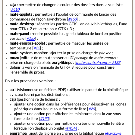
caja
: permettre de changer la couleur des dossiers dans la vue liste
[
#410
] ;
mate-applets
: permettre à l’applet de commande de lancer des
commandes de façon asynchrone [
#163
] ;
mate-desktop
: séparer les parties GTK+ en deux bibliothèques, l’une
pour GTK+ 2 et l’autre pour GTK+ 3 ;
mate-panel
: rendre possible l’usage du tableau de bord en position
verticale [
#157
] ;
mate-sensors-applet
: permettre de masquer les unités de
température [
#22
] ;
mate-system-monitor
: ajouter la prise en charge de
pkexec
;
mozo
(éditeur de menu) : passer au
GI package
de
mate-menus
;
prise en charge du pilote
xorg-libinput
[
mate-control-center #133
] ;
définir la version minimale de GTK+ 3 requise pour construire
l’ensemble du projet.
Pour les prochaines versions :
atril
(visionneuse de fichiers PDF) : utiliser le paquet de la bibliothèque
synctex fourni par les distributions ;
caja
(gestionnaire de fichiers) :
ajouter une option dans les préférences pour désactiver les icônes
génériques dans la vue sous forme de liste [
#26
],
ajouter une option pour afficher les miniatures dans la vue sous
forme de liste [
#153
],
ajouter une option pour permettre de créer une nouvelle fenêtre
lorsque l’on déplace un onglet
(#454)
;
engrampa
: ajout de la prise en charge de la bibliothèque
libarchive