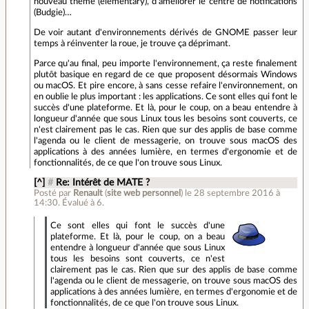
nouveau thème (elementary), d'améliorer le centre de notifications
(Budgie)…
De voir autant d'environnements dérivés de GNOME passer leur
temps à réinventer la roue, je trouve ça déprimant.
Parce qu'au final, peu importe l'environnement, ça reste finalement
plutôt basique en regard de ce que proposent désormais Windows
ou macOS. Et pire encore, à sans cesse refaire l'environnement, on
en oublie le plus important : les applications. Ce sont elles qui font le
succès d'une plateforme. Et là, pour le coup, on a beau entendre à
longueur d'année que sous Linux tous les besoins sont couverts, ce
n'est clairement pas le cas. Rien que sur des applis de base comme
l'agenda ou le client de messagerie, on trouve sous macOS des
applications à des années lumière, en termes d'ergonomie et de
fonctionnalités, de ce que l'on trouve sous Linux.
[^]
#
Re: Intérêt de MATE ?
Posté par
Renault
(
site web personnel
)
le 28 septembre 2016 à
14:30
.
Évalué à
6
.
Ce sont elles qui font le succès d'une
plateforme. Et là, pour le coup, on a beau
entendre à longueur d'année que sous Linux
tous les besoins sont couverts, ce n'est
clairement pas le cas. Rien que sur des applis de base comme
l'agenda ou le client de messagerie, on trouve sous macOS des
applications à des années lumière, en termes d'ergonomie et de
fonctionnalités, de ce que l'on trouve sous Linux.