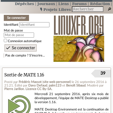
Dépêches
Journaux
Liens
Forums
Rédaction
🎙️ Projets Libres
Se connecter
Identifiant
Mot de passe
Connexion automatique
Pas de compte ? S’inscrire…
39
Sortie de MATE 1.16
Posté par
Frédéric Massot
(
site web personnel
)
le 26 septembre 2016 à
21:21
.
Édité par
Davy Defaud
,
palm123
et
Benoît Sibaud
.
Modéré par
Pierre Jarillon
.
Licence CC By‑SA.
Mercredi 21 septembre 2016, après six mois de
développement, l’équipe de MATE Desktop a publié
la version 1.16.
MATE Desktop Environment est la continuation de