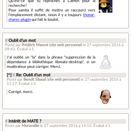
Qu'est-ce que tu reproches à Catfish pour la
recherche?
Pour samba il suffit de mettre un raccourci vers
l'emplacement distant, sinon il y a toujours
thunar-
shares-plugin
qui fait le boulot.
#
Oubli d'un mot
Posté par
Frédéric Massot
(
site web personnel
)
le 27 septembre 2016 à
09:43
.
Évalué à
1
.
J'ai oublié un "la" dans la phrase "suppression de la
dépendance à bibliothèque libmate-desktop", si un
modérateur peut corriger. Merci.
[^]
#
Re: Oubli d'un mot
Posté par
Benoît Sibaud
(
site web personnel
)
le 27 septembre 2016 à
11:17
.
Évalué à
3
.
Corrigé, merci.
#
Intérêt de MATE ?
Posté par
Morovaille
le 27 septembre 2016 à 14:12
.
Évalué à
1
.