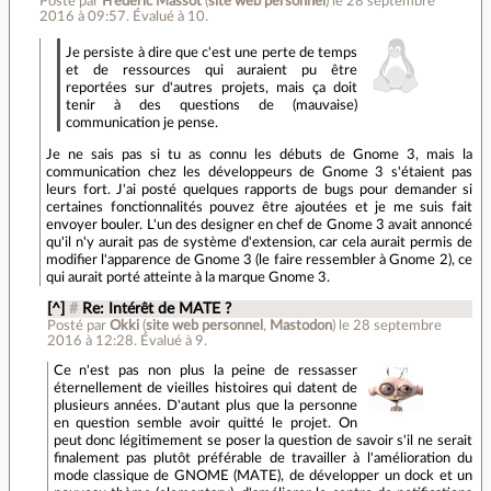
Posté par
Frédéric Massot
(
site web personnel
)
le 28 septembre
2016 à 09:57
.
Évalué à
10
.
Je persiste à dire que c'est une perte de temps
et de ressources qui auraient pu être
reportées sur d'autres projets, mais ça doit
tenir à des questions de (mauvaise)
communication je pense.
Je ne sais pas si tu as connu les débuts de Gnome 3, mais la
communication chez les développeurs de Gnome 3 s'étaient pas
leurs fort. J'ai posté quelques rapports de bugs pour demander si
certaines fonctionnalités pouvez être ajoutées et je me suis fait
envoyer bouler. L'un des designer en chef de Gnome 3 avait annoncé
qu'il n'y aurait pas de système d'extension, car cela aurait permis de
modifier l'apparence de Gnome 3 (le faire ressembler à Gnome 2), ce
qui aurait porté atteinte à la marque Gnome 3.
[^]
#
Re: Intérêt de MATE ?
Posté par
Okki
(
site web personnel
,
Mastodon
)
le 28 septembre
2016 à 12:28
.
Évalué à
9
.
Ce n'est pas non plus la peine de ressasser
éternellement de vieilles histoires qui datent de
plusieurs années. D'autant plus que la personne
en question semble avoir quitté le projet. On
peut donc légitimement se poser la question de savoir s'il ne serait
finalement pas plutôt préférable de travailler à l'amélioration du
mode classique de GNOME (MATE), de développer un dock et un