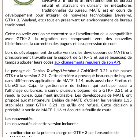
GNOME 2, il fournit un environnement de bureau
intuitif et attrayant en utilisant les métaphores
traditionnelles du bureau. MATE est en cours de
développement pour intégrer de nouvelles technologies (
systemd
,
GTK+ 3, Wayland, etc.) tout en préservant un environnement de bureau
traditionnel.
Cette nouvelle version se concentre sur l’amélioration de la compatibilité
avec GTK+ 3, la migration des composants vers des nouvelles
bibliothèques, la correction des bogues et la suppression de code.
Lors du développement de cette version, les développeurs de MATE ont
principalement travaillé sur le support de GTK+ 3 et passé beaucoup de
temps à adapter leurs codes
aux changements réguliers de son API
.
Le passage de Debian
Testing/Unstable
à GnNOME 3.21 a fait passer
GTK+ à la version 3.21. Cette dernière a provoqué beaucoup de bogues
dans différentes applications de MATE 1.14, mais aussi chez Firefox et
LibreOffice. Caja, le gestionnaire de fichiers qui participe aussi à
l’affichage du bureau, a connu plusieurs bogues liés à GTK+ 3.21 et a
rendu le bureau quasiment inutilisable. Les développeurs de MATE ont
proposé aux mainteneurs Debian de MATE d’utiliser les versions 1.15
stabilisées pour GTK+ 3.21, ce qu’ils ont refusé. Cette décision a
précipité la sortie de MATE 1.16 et écourté la feuille de route.
Les nouveautés
Les nouveautés de cette version incluent :
amélioration de la prise en charge de GTK+ 3 par l’ensemble de