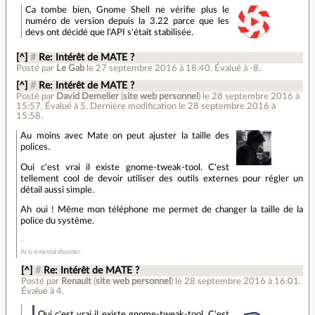
Ca tombe bien, Gnome Shell ne vérifie plus le
numéro de version depuis la 3.22 parce que les
devs ont décidé que l'API s'était stabilisée.
[^]
#
Re: Intérêt de MATE ?
Posté par
Le Gab
le 27 septembre 2016 à 18:40
.
Évalué à
-8
.
[^]
#
Re: Intérêt de MATE ?
Posté par
David Demelier
(
site web personnel
)
le 28 septembre 2016 à
15:57
.
Évalué à
5
.
Dernière modification le 28 septembre 2016 à
15:58.
Au moins avec Mate on peut ajuster la taille des
polices.
Oui c'est vrai il existe gnome-tweak-tool. C'est
tellement cool de devoir utiliser des outils externes pour régler un
détail aussi simple.
Ah oui ! Même mon téléphone me permet de changer la taille de la
police du système.
AI is a mental disorder
[^]
#
Re: Intérêt de MATE ?
Posté par
Renault
(
site web personnel
)
le 28 septembre 2016 à 16:01
.
Évalué à
4
.
Oui c'est vrai il existe gnome-tweak-tool. C'est