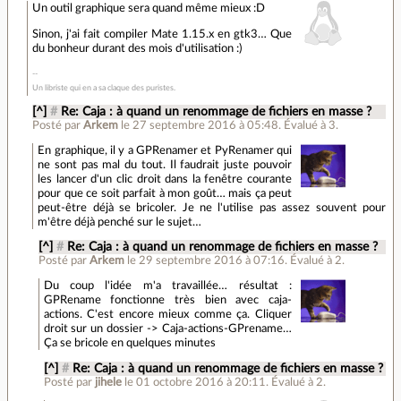
Un outil graphique sera quand même mieux :D
Sinon, j'ai fait compiler Mate 1.15.x en gtk3… Que
du bonheur durant des mois d'utilisation :)
Un libriste qui en a sa claque des puristes.
[^]
#
Re: Caja : à quand un renommage de fichiers en masse ?
Posté par
Arkem
le 27 septembre 2016 à 05:48
.
Évalué à
3
.
En graphique, il y a GPRenamer et PyRenamer qui
ne sont pas mal du tout. Il faudrait juste pouvoir
les lancer d'un clic droit dans la fenêtre courante
pour que ce soit parfait à mon goût… mais ça peut
peut-être déjà se bricoler. Je ne l'utilise pas assez souvent pour
m'être déjà penché sur le sujet…
[^]
#
Re: Caja : à quand un renommage de fichiers en masse ?
Posté par
Arkem
le 29 septembre 2016 à 07:16
.
Évalué à
2
.
Du coup l'idée m'a travaillée… résultat :
GPRename fonctionne très bien avec caja-
actions. C'est encore mieux comme ça. Cliquer
droit sur un dossier -> Caja-actions-GPrename…
Ça se bricole en quelques minutes
[^]
#
Re: Caja : à quand un renommage de fichiers en masse ?
Posté par
jihele
le 01 octobre 2016 à 20:11
.
Évalué à
2
.