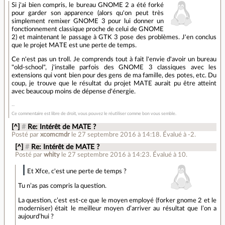
Si j'ai bien compris, le bureau GNOME 2 a été forké
pour garder son apparence (alors qu'on peut très
simplement remixer GNOME 3 pour lui donner un
fonctionnement classique proche de celui de GNOME
2) et maintenant le passage à GTK 3 pose des problèmes. J'en conclus
que le projet MATE est une perte de temps.
Ce n'est pas un troll. Je comprends tout à fait l'envie d'avoir un bureau
"old-school", j'installe parfois des GNOME 3 classiques avec les
extensions qui vont bien pour des gens de ma famille, des potes, etc. Du
coup, je trouve que le résultat du projet MATE aurait pu être atteint
avec beaucoup moins de dépense d'énergie.
Ce commentaire est libre de droit, vous pouvez le réutiliser comme bon vous semble.
[^]
#
Re: Intérêt de MATE ?
Posté par
xcomcmdr
le 27 septembre 2016 à 14:18
.
Évalué à
-2
.
[^]
#
Re: Intérêt de MATE ?
Posté par
whity
le 27 septembre 2016 à 14:23
.
Évalué à
10
.
Et Xfce, c'est une perte de temps ?
Tu n’as pas compris la question.
La question, c’est est-ce que le moyen employé (forker gnome 2 et le
moderniser) était le meilleur moyen d’arriver au résultat que l’on a
aujourd’hui ?