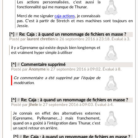
Les actions personnalisées, c'est aussi la
fonctionnalité qui me manque de Thunar.
Merci de me signaler
caja-actions
, je connaissais
pas. C'est à partir de Stretch et mes machines sont toujours en
Jessie.
[^]
#
Re: Caja : à quand un renommage de fichiers en masse ?
Posté par
laurent chretien
le 26 septembre 2016 à 23:18
.
Évalué à
3
.
il y a Gprename qui existe depuis bien longtemps et
est vraiment hyper simple à utiliser
[^]
#
Commentaire supprimé
Posté par
Anonyme
le 27 septembre 2016 à 09:02
.
Évalué à
8
.
Ce commentaire a été supprimé par l’équipe de
modération.
[^]
#
Re: Caja : à quand un renommage de fichiers en masse ?
Posté par
jihele
le 27 septembre 2016 à 09:03
.
Évalué à
4
.
Je connais en effet des alternatives externes
(Gprename, PyRenamer,…) mais franchement,
quand on a goûté à l'intégration dans Thunar, c'est
un sacré retour en arrière.
[^]
#
Re: Caja : à quand un renommage de fichiers en masse ?