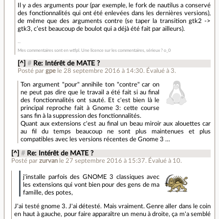
Il y a des arguments pour (par exemple, le fork de nautilus a conservé
des fonctionnalités qui ont été enlevées dans les dernières versions),
de même que des arguments contre (se taper la transition gtk2 ->
gtk3, c’est beaucoup de boulot qui a déjà été fait par ailleurs).
Mes commentaires sont en wtfpl. Une licence sur les commentaires, sérieux ? o_0
[^]
#
Re: Intérêt de MATE ?
Posté par
gpe
le 28 septembre 2016 à 14:30
.
Évalué à
3
.
Ton argument "pour" annihile ton "contre" car on
ne peut pas dire que le travail a été fait si au final
des fonctionnalités ont sauté. Et c'est bien là le
principal reproche fait à Gnome 3: cette course
sans fin à la suppression des fonctionnalités.
Quant aux extensions c'est au final un beau miroir aux alouettes car
au fil du temps beaucoup ne sont plus maintenues et plus
compatibles avec les versions récentes de Gnome 3 …
[^]
#
Re: Intérêt de MATE ?
Posté par
zurvan
le 27 septembre 2016 à 15:37
.
Évalué à
10
.
j'installe parfois des GNOME 3 classiques avec
les extensions qui vont bien pour des gens de ma
famille, des potes,
J'ai testé gnome 3. J'ai détesté. Mais vraiment. Genre aller dans le coin
en haut à gauche, pour faire apparaître un menu à droite, ça m'a semblé