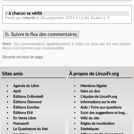
#
à chacun sa vérité
Posté par
robertix
le 30 septembre 2016 à 11:44
.
Évalué à
-9
.
Suivre le flux des commentaires
Note :
les commentaires appartiennent à celles et ceux qui les ont postés.
Nous n’en sommes pas responsables.
Revenir en haut de page
Sites amis
À propos de LinuxFr.org
Agenda du Libre
Mentions légales
April
Faire un don
Éditions D-BookeR
L’équipe de LinuxFr.org
Éditions Diamond
Informations sur le site
Éditions Eyrolles
Aide / Foire aux questions
Éditions ENI
Suivi des suggestions et bogues
En Vente Libre
Wiki du site
Framasoft
Règles de modération
La Quadrature du Net
Statistiques