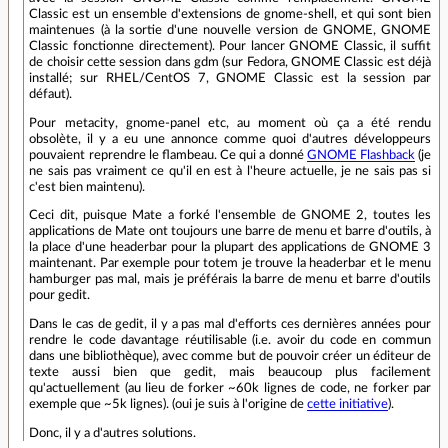
Classic est un ensemble d'extensions de gnome-shell, et qui sont bien
maintenues (à la sortie d'une nouvelle version de GNOME, GNOME
Classic fonctionne directement). Pour lancer GNOME Classic, il suffit
de choisir cette session dans gdm (sur Fedora, GNOME Classic est déjà
installé; sur RHEL/CentOS 7, GNOME Classic est la session par
défaut).
Pour metacity, gnome-panel etc, au moment où ça a été rendu
obsolète, il y a eu une annonce comme quoi d'autres développeurs
pouvaient reprendre le flambeau. Ce qui a donné
GNOME Flashback
(je
ne sais pas vraiment ce qu'il en est à l'heure actuelle, je ne sais pas si
c'est bien maintenu).
Ceci dit, puisque Mate a forké l'ensemble de GNOME 2, toutes les
applications de Mate ont toujours une barre de menu et barre d'outils, à
la place d'une headerbar pour la plupart des applications de GNOME 3
maintenant. Par exemple pour totem je trouve la headerbar et le menu
hamburger pas mal, mais je préférais la barre de menu et barre d'outils
pour gedit.
Dans le cas de gedit, il y a pas mal d'efforts ces dernières années pour
rendre le code davantage réutilisable (i.e. avoir du code en commun
dans une bibliothèque), avec comme but de pouvoir créer un éditeur de
texte aussi bien que gedit, mais beaucoup plus facilement
qu'actuellement (au lieu de forker ~60k lignes de code, ne forker par
exemple que ~5k lignes). (oui je suis à l'origine de
cette initiative
).
Donc, il y a d'autres solutions.