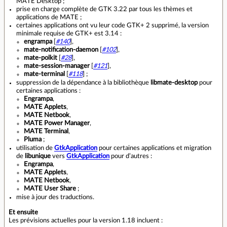
MATE Desktop ;
prise en charge complète de GTK 3.22 par tous les thèmes et
applications de MATE ;
certaines applications ont vu leur code GTK+ 2 supprimé, la version
minimale requise de GTK+ est 3.14 :
engrampa
[
#140
],
mate-notification-daemon
[
#102
],
mate-polkit
[
#28
],
mate-session-manager
[
#121
],
mate-terminal
[
#118
] ;
suppression de la dépendance à la bibliothèque
libmate-desktop
pour
certaines applications :
Engrampa
,
MATE Applets
,
MATE Netbook
,
MATE Power Manager
,
MATE Terminal
,
Pluma
;
utilisation de
GtkApplication
pour certaines applications et migration
de
libunique
vers
GtkApplication
pour d’autres :
Engrampa
,
MATE Applets
,
MATE Netbook
,
MATE User Share
;
mise à jour des traductions.
Et ensuite
Les prévisions actuelles pour la version 1.18 incluent :