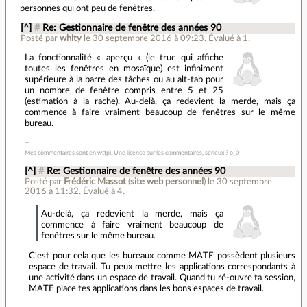
personnes qui ont peu de fenêtres.
[^]
#
Re: Gestionnaire de fenêtre des années 90
Posté par
whity
le 30 septembre 2016 à 09:23
.
Évalué à
1
.
La fonctionnalité « aperçu » (le truc qui affiche
toutes les fenêtres en mosaïque) est infiniment
supérieure à la barre des tâches ou au alt-tab pour
un nombre de fenêtre compris entre 5 et 25
(estimation à la rache). Au-delà, ça redevient la merde, mais ça
commence à faire vraiment beaucoup de fenêtres sur le même
bureau.
Mes commentaires sont en wtfpl. Une licence sur les commentaires, sérieux ? o_0
[^]
#
Re: Gestionnaire de fenêtre des années 90
Posté par
Frédéric Massot
(
site web personnel
)
le 30 septembre
2016 à 11:32
.
Évalué à
4
.
Au-delà, ça redevient la merde, mais ça
commence à faire vraiment beaucoup de
fenêtres sur le même bureau.
C'est pour cela que les bureaux comme MATE possèdent plusieurs
espace de travail. Tu peux mettre les applications correspondants à
une activité dans un espace de travail. Quand tu ré-ouvre ta session,
MATE place tes applications dans les bons espaces de travail.