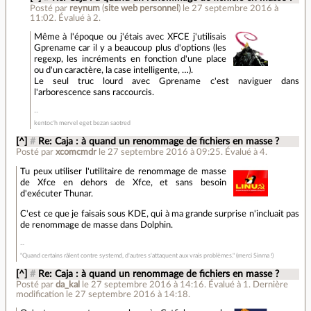
Posté par
reynum
(
site web personnel
)
le 27 septembre 2016 à
11:02
.
Évalué à
2
.
Même à l'époque ou j'étais avec XFCE j'utilisais
Gprename car il y a beaucoup plus d'options (les
regexp, les incréments en fonction d'une place
ou d'un caractère, la case intelligente, …).
Le seul truc lourd avec Gprename c'est naviguer dans
l'arborescence sans raccourcis.
kentoc'h mervel eget bezan saotred
[^]
#
Re: Caja : à quand un renommage de fichiers en masse ?
Posté par
xcomcmdr
le 27 septembre 2016 à 09:25
.
Évalué à
4
.
Tu peux utiliser l'utilitaire de renommage de masse
de Xfce en dehors de Xfce, et sans besoin
d'exécuter Thunar.
C'est ce que je faisais sous KDE, qui à ma grande surprise n'incluait pas
de renommage de masse dans Dolphin.
"Quand certains râlent contre systemd, d'autres s'attaquent aux vrais problèmes." (merci Sinma !)
[^]
#
Re: Caja : à quand un renommage de fichiers en masse ?
Posté par
da_kal
le 27 septembre 2016 à 14:16
.
Évalué à
1
.
Dernière
modification le 27 septembre 2016 à 14:18.