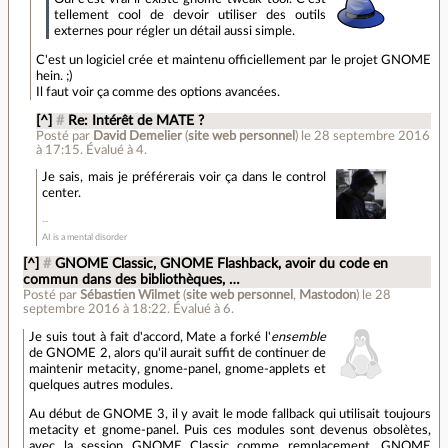
tellement cool de devoir utiliser des outils
externes pour régler un détail aussi simple.
C'est un logiciel crée et maintenu officiellement par le projet GNOME
hein. ;)
Il faut voir ça comme des options avancées.
[^]
#
Re: Intérêt de MATE ?
Posté par
David Demelier
(
site web personnel
)
le 28 septembre 2016
à 17:15
.
Évalué à
4
.
Je sais, mais je préférerais voir ça dans le control
center.
AI is a mental disorder
[^]
#
GNOME Classic, GNOME Flashback, avoir du code en
commun dans des bibliothèques, …
Posté par
Sébastien Wilmet
(
site web personnel
,
Mastodon
)
le 28
septembre 2016 à 18:22
.
Évalué à
6
.
Je suis tout à fait d'accord, Mate a forké l'
ensemble
de GNOME 2, alors qu'il aurait suffit de continuer de
maintenir metacity, gnome-panel, gnome-applets et
quelques autres modules.
Au début de GNOME 3, il y avait le mode fallback qui utilisait toujours
metacity et gnome-panel. Puis ces modules sont devenus obsolètes,
avec la session GNOME Classic comme remplacement. GNOME