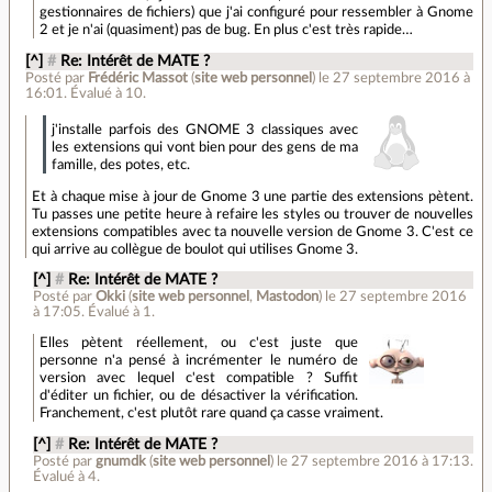
gestionnaires de fichiers) que j'ai configuré pour ressembler à Gnome
2 et je n'ai (quasiment) pas de bug. En plus c'est très rapide…
[^]
#
Re: Intérêt de MATE ?
Posté par
Frédéric Massot
(
site web personnel
)
le 27 septembre 2016 à
16:01
.
Évalué à
10
.
j'installe parfois des GNOME 3 classiques avec
les extensions qui vont bien pour des gens de ma
famille, des potes, etc.
Et à chaque mise à jour de Gnome 3 une partie des extensions pètent.
Tu passes une petite heure à refaire les styles ou trouver de nouvelles
extensions compatibles avec ta nouvelle version de Gnome 3. C'est ce
qui arrive au collègue de boulot qui utilises Gnome 3.
[^]
#
Re: Intérêt de MATE ?
Posté par
Okki
(
site web personnel
,
Mastodon
)
le 27 septembre 2016
à 17:05
.
Évalué à
1
.
Elles pètent réellement, ou c'est juste que
personne n'a pensé à incrémenter le numéro de
version avec lequel c'est compatible ? Suffit
d'éditer un fichier, ou de désactiver la vérification.
Franchement, c'est plutôt rare quand ça casse vraiment.
[^]
#
Re: Intérêt de MATE ?
Posté par
gnumdk
(
site web personnel
)
le 27 septembre 2016 à 17:13
.
Évalué à
4
.