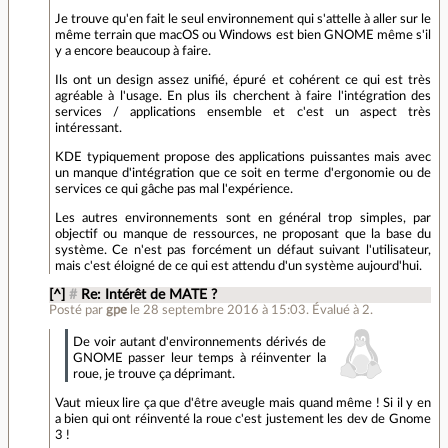
Je trouve qu'en fait le seul environnement qui s'attelle à aller sur le
même terrain que macOS ou Windows est bien GNOME même s'il
y a encore beaucoup à faire.
Ils ont un design assez unifié, épuré et cohérent ce qui est très
agréable à l'usage. En plus ils cherchent à faire l'intégration des
services / applications ensemble et c'est un aspect très
intéressant.
KDE typiquement propose des applications puissantes mais avec
un manque d'intégration que ce soit en terme d'ergonomie ou de
services ce qui gâche pas mal l'expérience.
Les autres environnements sont en général trop simples, par
objectif ou manque de ressources, ne proposant que la base du
système. Ce n'est pas forcément un défaut suivant l'utilisateur,
mais c'est éloigné de ce qui est attendu d'un système aujourd'hui.
[^]
#
Re: Intérêt de MATE ?
Posté par
gpe
le 28 septembre 2016 à 15:03
.
Évalué à
2
.
De voir autant d'environnements dérivés de
GNOME passer leur temps à réinventer la
roue, je trouve ça déprimant.
Vaut mieux lire ça que d'être aveugle mais quand même ! Si il y en
a bien qui ont réinventé la roue c'est justement les dev de Gnome
3 !