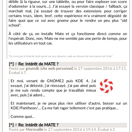
débile (à la rigueur, sur une tablette, ou pour faire exploser son score
d'odometer à la souris…). J'ai essayé la version classique / fallback, ça
marchait mal, j'ai essayé de trouver des extensions pour corriger
certains trucs, idem, bref, cette expérience m'a vraiment dégoûté de
faire quoi que ce soi avec gnome pour le rendre un peu plus "old
school".
À côté de ça, on installe Mate et ça fonctionne direct comme on
l'espérait. Donc, non, Mate ne me semble pas une perte de temps, pour
les utilisateurs en tout cas.
"Ce n'est pas à l'état de tout savoir sur ses citoyens, mais au citoyen de tout savoir sur l'état."
[^]
#
Re: Intérêt de MATE ?
Posté par
gnumdk
(
site web personnel
)
le 27 septembre 2016 à 17:11
.
Évalué à
7
.
Et moi, venant de GNOME2 puis KDE 4, j'ai
essayé, j'ai détesté, j'ai réessayé, j'ai pas aimé puis
je me suis rendu compte que je travaillais mieux
avec, puis j'ai adoré…
Et maintenant, je ne peux plus rien utiliser d'autre, bosser sur un
KDE/Pantheon/… Ca me fait rager tellement c'est pas pratique…
Comme quoi…
[^]
#
Re: Intérêt de MATE ?
Posté par
Morovaille
le 27 septembre 2016 à 19:14
.
Évalué à
2
.