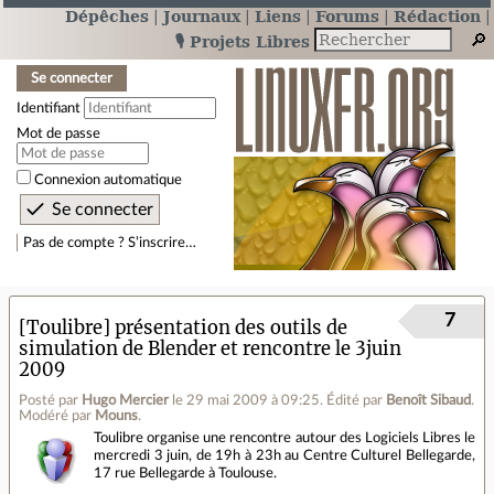
Dépêches
Journaux
Liens
Forums
Rédaction
🎙️ Projets Libres
Se connecter
Identifiant
Mot de passe
Connexion automatique
Pas de compte ? S’inscrire…
7
[Toulibre] présentation des outils de
simulation de Blender et rencontre le 3juin
2009
Posté par
Hugo Mercier
le 29 mai 2009 à 09:25
.
Édité par
Benoît Sibaud
.
Modéré par
Mouns
.
Toulibre organise une rencontre autour des Logiciels Libres le
mercredi 3 juin, de 19h à 23h au Centre Culturel Bellegarde,
17 rue Bellegarde à Toulouse.