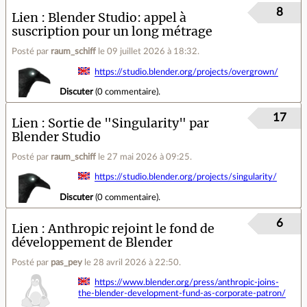
8
Lien
Blender Studio: appel à
suscription pour un long métrage
Posté par
raum_schiff
le 09 juillet 2026 à 18:32
.
https://studio.blender.org/projects/overgrown/
Discuter
(
0 commentaire
).
17
Lien
Sortie de "Singularity" par
Blender Studio
Posté par
raum_schiff
le 27 mai 2026 à 09:25
.
https://studio.blender.org/projects/singularity/
Discuter
(
0 commentaire
).
6
Lien
Anthropic rejoint le fond de
développement de Blender
Posté par
pas_pey
le 28 avril 2026 à 22:50
.
https://www.blender.org/press/anthropic-joins-
the-blender-development-fund-as-corporate-patron/