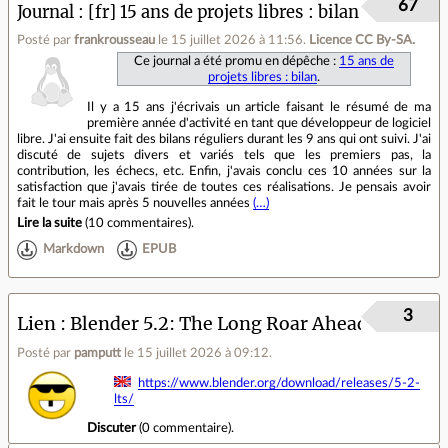
67
Journal
[fr] 15 ans de projets libres : bilan
Posté par
frankrousseau
le 15 juillet 2026 à 11:56
.
Licence CC By‑SA.
Ce journal a été promu en dépêche :
15 ans de
projets libres : bilan
.
Il y a 15 ans j'écrivais un article faisant le résumé de ma
première année d'activité en tant que développeur de logiciel
libre. J'ai ensuite fait des bilans réguliers durant les 9 ans qui ont suivi. J'ai
discuté de sujets divers et variés tels que les premiers pas, la
contribution, les échecs, etc. Enfin, j'avais conclu ces 10 années sur la
satisfaction que j'avais tirée de toutes ces réalisations. Je pensais avoir
fait le tour mais après 5 nouvelles années
(…)
Lire la suite
(
10 commentaires
).
Markdown
EPUB
3
Lien
Blender 5.2: The Long Roar Ahead
Posté par
pamputt
le 15 juillet 2026 à 09:12
.
https://www.blender.org/download/releases/5-2-
lts/
Discuter
(
0 commentaire
).