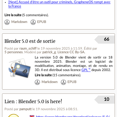
[Next] Accusé d'être un outil pour criminels, GrapheneOS rompt avec
la France
Lire la suite
(
5 commentaires
).
Markdown
EPUB
66
Blender 5.0 est de sortie
Posté par
raum_schiff
le 19 novembre 2025 à 11:59
.
Édité par
5 personnes
.
Modéré par
patrick_g
.
Licence CC By‑SA.
La version 5.0 de Blender vient de sortir ce 18
novembre 2025. Blender est un logiciel de
modélisation, animation, montage, et de rendu en
3D. Il est distribué sous licence
GPL
depuis 2002.
Lire la suite
(
15 commentaires
).
Markdown
EPUB
10
Lien
Blender 5.0 is here!
Posté par
pamputt
le 19 novembre 2025 à 08:51
.
https://www.blender.org/download/releases/5-0/