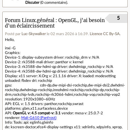
Discuter
(
0 commentaire
).
5
Forum Linux.général
OpenGL, j'ai besoin
d'un éclaircissement
Posté par
Luc-Skywalker
le 02 mars 2026 à 16:39
.
Licence CC By‑SA.
Hello,
inxi -G
Graphics:
Device-1: display-subsystem driver: rockchip_drm v: N/A
Device-2: rk3588-mali driver: panthor v: kernel
Device-3: rk3588-dw-hdmi-qp driver: dwhdmiqp_rockchip v: N/A
Device-4: rk3588-dw-hdmi-qp driver: dwhdmiqp_rockchip v: N/A
Display: x11 server: X.Org v: 21.1.16 driver: X: loaded: modesetting
unloaded: fbdev dri: rockchip
gpu: cdn-dp,dw-mipi-dsi-rockchip,dw-mipi-dsi2,dwhdmi-
rockchip,dwhdmiqp-rockchip,innohdmi-rockchip,rockchip-dp,rockchip-
drm,rockchip-lvds,rockchip-rk3066-hdmi,rockchip-vop,rockchip-vop2
resolution: 1920x1080~60Hz
API: EGL v: 1.5 drivers: panthor,rockchip,swrast
platforms: gbm,x11,surfaceless,device
API:
OpenGL v: 4.5 compat-v: 3.1
vendor: mesa v: 25.0.7-2
renderer:
Mali-G610 (Panfrost)
Info: Tools: api: eglinfo,glxinfo
de: kscreen-doctor,xfce4-display-settings x11: xdriinfo, xdpyinfo, xprop,