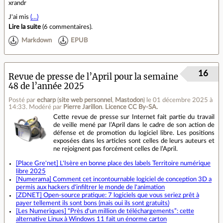
xrandr
J'ai mis
(…)
Lire la suite
(
6 commentaires
).
Markdown
EPUB
16
Revue de presse de l’April pour la semaine
48 de l’année 2025
Posté par
echarp
(
site web personnel
,
Mastodon
)
le 01 décembre 2025 à
14:33
.
Modéré par
Pierre Jarillon
.
Licence CC By‑SA.
Cette revue de presse sur Internet fait partie du travail
de veille mené par l’April dans le cadre de son action de
défense et de promotion du logiciel libre. Les positions
exposées dans les articles sont celles de leurs auteurs et
ne rejoignent pas forcément celles de l’April.
[Place Gre'net] L'Isère en bonne place des labels Territoire numérique
libre 2025
[Numerama] Comment cet incontournable logiciel de conception 3D a
permis aux hackers d'infiltrer le monde de l'animation
[ZDNET] Open-source pratique: 7 logiciels que vous seriez prêt à
payer tellement ils sont bons (mais oui ils sont gratuits)
[Les Numeriques] “Près d'un million de téléchargements”: cette
alternative Linux à Windows 11 fait un énorme carton