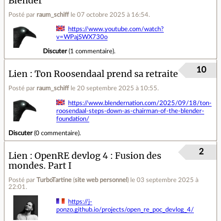
Blender
Posté par
raum_schiff
le 07 octobre 2025 à 16:54
.
https://www.youtube.com/watch?
v=WPajSWX730o
Discuter
(
1 commentaire
).
10
Lien
Ton Roosendaal prend sa retraite
Posté par
raum_schiff
le 20 septembre 2025 à 10:55
.
https://www.blendernation.com/2025/09/18/ton-
roosendaal-steps-down-as-chairman-of-the-blender-
foundation/
Discuter
(
0 commentaire
).
2
Lien
OpenRE devlog 4 : Fusion des
mondes. Part I
Posté par
TurboTartine
(
site web personnel
)
le 03 septembre 2025 à
22:01
.
https://j-
ponzo.github.io/projects/open_re_poc_devlog_4/