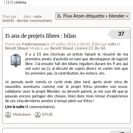
11
cinéma
Flux Atom étiquette « blender »
Trier par :
date
note
intérêt
dernier commentaire
37
15 ans de projets libres : bilan
Posté par
frankrousseau
le 25 juillet 2026 à 08:00
.
Édité par
volts
et
Benoît Sibaud
.
Modéré par
Benoît Sibaud
.
Licence CC By‑SA.
Il y a 15 ans j’écrivais un article faisant le résumé de ma
première année d’activité en tant que développeur de logiciel
libre. J’ai ensuite fait des bilans réguliers durant les 9 ans qui
ont suivi où j’y ai discuté de sujets divers et variés tels que
les premiers pas, la contribution, les échecs, etc.
Je pensais avoir conclu ce cycle mais plus tard, après avoir vécu de
nouvelles aventures comme voir le projet Kitsu prendre son essor,
collaborer avec le projet Blender, ou devenir parent, je me suis dit que je
pouvais encore partager des choses. Voici donc mon retour d’expérience
de ces cinq dernières années à temps plein sur Kitsu !
Lire la suite
(
4 commentaires
).
Markdown
EPUB