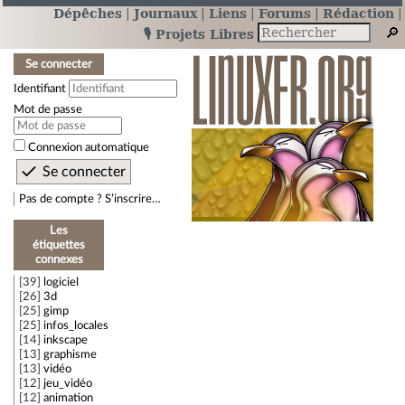
Dépêches
Journaux
Liens
Forums
Rédaction
🎙️ Projets Libres
Se connecter
Identifiant
Mot de passe
Connexion automatique
Pas de compte ? S’inscrire…
Les
étiquettes
connexes
39
logiciel
26
3d
25
gimp
25
infos_locales
14
inkscape
13
graphisme
13
vidéo
12
jeu_vidéo
12
animation