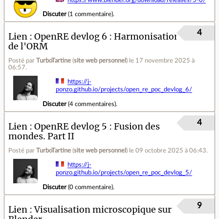
Discuter
(
1 commentaire
).
4
Lien
OpenRE devlog 6 : Harmonisation
de l'ORM
Posté par
TurboTartine
(
site web personnel
)
le 17 novembre 2025 à
06:57
.
https://j-
ponzo.github.io/projects/open_re_poc_devlog_6/
Discuter
(
4 commentaires
).
4
Lien
OpenRE devlog 5 : Fusion des
mondes. Part II
Posté par
TurboTartine
(
site web personnel
)
le 09 octobre 2025 à 06:43
.
https://j-
ponzo.github.io/projects/open_re_poc_devlog_5/
Discuter
(
0 commentaire
).
9
Lien
Visualisation microscopique sur