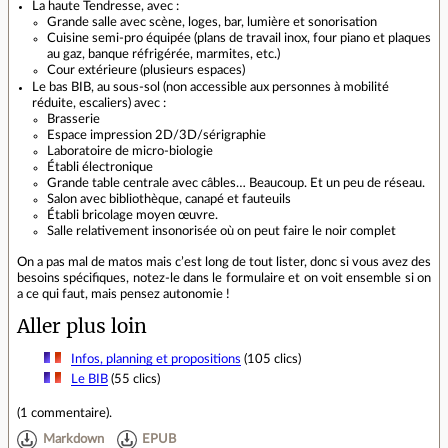
La haute Tendresse, avec :
Grande salle avec scène, loges, bar, lumière et sonorisation
Cuisine semi-pro équipée (plans de travail inox, four piano et plaques
au gaz, banque réfrigérée, marmites, etc.)
Cour extérieure (plusieurs espaces)
Le bas BIB, au sous-sol (non accessible aux personnes à mobilité
réduite, escaliers) avec :
Brasserie
Espace impression 2D/3D/sérigraphie
Laboratoire de micro-biologie
Établi électronique
Grande table centrale avec câbles… Beaucoup. Et un peu de réseau.
Salon avec bibliothèque, canapé et fauteuils
Établi bricolage moyen œuvre.
Salle relativement insonorisée où on peut faire le noir complet
On a pas mal de matos mais c’est long de tout lister, donc si vous avez des
besoins spécifiques, notez-le dans le formulaire et on voit ensemble si on
a ce qui faut, mais pensez autonomie !
Aller plus loin
Infos, planning et propositions
(105 clics)
Le BIB
(55 clics)
(
1 commentaire
).
Markdown
EPUB