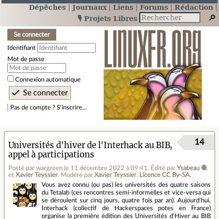
Dépêches
Journaux
Liens
Forums
Rédaction
🎙️ Projets Libres
Se connecter
Identifiant
Mot de passe
Connexion automatique
Pas de compte ? S’inscrire…
14
Universités d'hiver de l'Interhack au BIB,
appel à participations
Posté par wargreen
le 11 décembre 2022 à 09:41
.
Édité par
Ysabeau 🧶
et
Xavier Teyssier
.
Modéré par
Xavier Teyssier
.
Licence CC By‑SA.
Vous avez connu (ou pas) les universités des quatre saisons
du Tetalab (ces rencontres semi-informelles et vice-versa qui
se déroulent sur cinq jours, quatre fois par an). Aujourd’hui,
Interhack (collectif de Hackerspaces potes en France)
organise la première édition des Universités d’Hiver au BIB