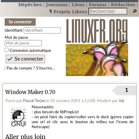
Dépêches
Journaux
Liens
Forums
Rédaction
🎙️ Projets Libres
Se connecter
Identifiant
Mot de passe
Connexion automatique
Pas de compte ? S’inscrire…
1
Window Maker 0.70
Posté par
Pascal Terjan
le 05 octobre 2001 à 12:08
.
Modéré par
Val
.
Nouveautés:
- plus besoin de libPropList
- on peut faire du copier/coller vers le dock (genre copier
une url et clic avec le bouton du milieu sur l'icone de
Netscape)
Aller plus loin