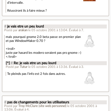
d'intervalle.
Réussiront ils à faire mieux ?
#
je vais etre un peu lourd
Posté par
arakan
le 05 octobre 2001 à 13:04
.
Évalué à
7
.
mais pourquoi gnome 2.0 beta passe en premier plan
et pas WindowMaker 0.70 ?
<troll>
juste par hasard les modero seraient pas pro gnome :-)
</troll>
[^]
#
Re: je vais etre un peu lourd
Posté par
Tutur
le 05 octobre 2001 à 13:36
.
Évalué à
3
.
Te pleinds pas l'info est 2 fois dans autres.
#
pas de changements pour les utilisateurs
Posté par
Troy McClure
(
site web personnel
)
le 05 octobre 2001 à
13:06
.
Évalué à
4
.