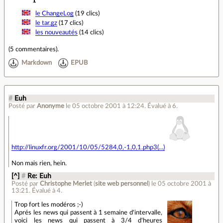
le ChangeLog
(19 clics)
le tar.gz
(17 clics)
les nouveautés
(14 clics)
(
5 commentaires
).
Markdown
EPUB
#
Euh
Posté par
Anonyme
le 05 octobre 2001 à 12:24
.
Évalué à
6
.
http://linuxfr.org/2001/10/05/5284,0,-1,0,1.php3(...)
Non mais rien, hein.
[^]
#
Re: Euh
Posté par
Christophe Merlet
(
site web personnel
)
le 05 octobre 2001 à
13:21
.
Évalué à
4
.
Trop fort les modéros ;-)
Aprés les news qui passent à 1 semaine d'intervalle,
voici les news qui passent à 3/4 d'heures