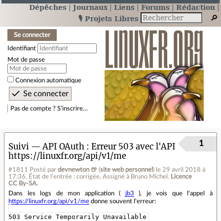
Dépêches
Journaux
Liens
Forums
Rédaction
🎙️ Projets Libres
Se connecter
Identifiant
Mot de passe
Connexion automatique
Pas de compte ? S’inscrire…
1
Suivi — API OAuth
Erreur 503 avec l'API
https://linuxfr.org/api/v1/me
#1811
Posté par
devnewton 🍺
(
site web personnel
)
le 29 avril 2018 à
17:36
.
État de l’entrée : corrigée. Assigné à Bruno Michel.
Licence
CC By‑SA.
Dans les logs de mon application (
jb3
), je vois que l'appel à
https://linuxfr.org/api/v1/me
donne souvent l'erreur:
503 Service Temporarily Unavailable