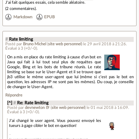
J'ai fait quelques essais, cela semble aléatoire.
(
2 commentaires
).
Markdown
EPUB
#
Rate limiting
Posté par
Bruno Michel
(
site web personnel
)
le 29 avril 2018 à 21:26
.
Évalué à
3
(+0/-0)
.
On a mis en place du rate limiting à cause d'un bot en
Java qui fait à lui tout seul plus de requêtes que
Google, Bing et les bots de tribune réunis. Le rate
limiting se base sur le User-Agent et il se trouve que
jb3 utilise le même user-agent que lui (même si c'est pas le bot en
question, les adresses IP ne sont pas les mêmes). Du coup, je conseille
de changer le User-Agent.
Répondre
[^]
#
Re: Rate limiting
Posté par
devnewton 🍺
(
site web personnel
)
le 01 mai 2018 à 16:09
.
Évalué à
3
(+0/-0)
.
J'ai changé le user agent. Vous pouvez envoyé les
tueurs à gage cibler le bot en question!