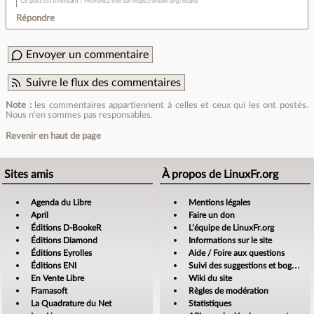
Ce post est offensant ? Prévenez moi sur https://linuxfr.org/board
Répondre
Envoyer un commentaire
Suivre le flux des commentaires
Note :
les commentaires appartiennent à celles et ceux qui les ont postés.
Nous n’en sommes pas responsables.
Revenir en haut de page
Sites amis
À propos de LinuxFr.org
Agenda du Libre
Mentions légales
April
Faire un don
Éditions D-BookeR
L’équipe de LinuxFr.org
Éditions Diamond
Informations sur le site
Éditions Eyrolles
Aide / Foire aux questions
Éditions ENI
Suivi des suggestions et bogues
En Vente Libre
Wiki du site
Framasoft
Règles de modération
La Quadrature du Net
Statistiques