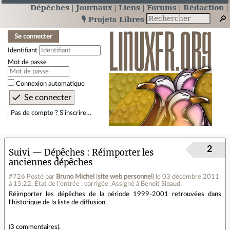
Dépêches
Journaux
Liens
Forums
Rédaction
🎙️ Projets Libres
Se connecter
Identifiant
Mot de passe
Connexion automatique
Pas de compte ? S’inscrire…
2
Suivi — Dépêches
Réimporter les
anciennes dépêches
#726
Posté par
Bruno Michel
(
site web personnel
)
le 03 décembre 2011
à 15:22
.
État de l’entrée : corrigée. Assigné à Benoît Sibaud.
Réimporter les dépêches de la période 1999-2001 retrouvées dans
l'historique de la liste de diffusion.
(
3 commentaires
).