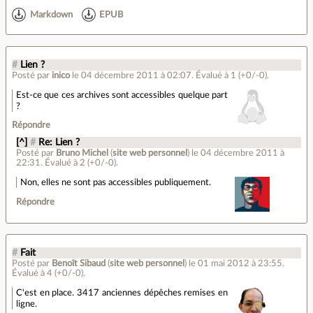
Markdown
EPUB
#
Lien ?
Posté par
inico
le 04 décembre 2011 à 02:07
.
Évalué à
1
(+0/-0)
.
Est-ce que ces archives sont accessibles quelque part
?
Répondre
[^]
#
Re: Lien ?
Posté par
Bruno Michel
(
site web personnel
)
le 04 décembre 2011 à
22:31
.
Évalué à
2
(+0/-0)
.
Non, elles ne sont pas accessibles publiquement.
Répondre
#
Fait
Posté par
Benoît Sibaud
(
site web personnel
)
le 01 mai 2012 à 23:55
.
Évalué à
4
(+0/-0)
.
C'est en place. 3417 anciennes dépêches remises en
ligne.