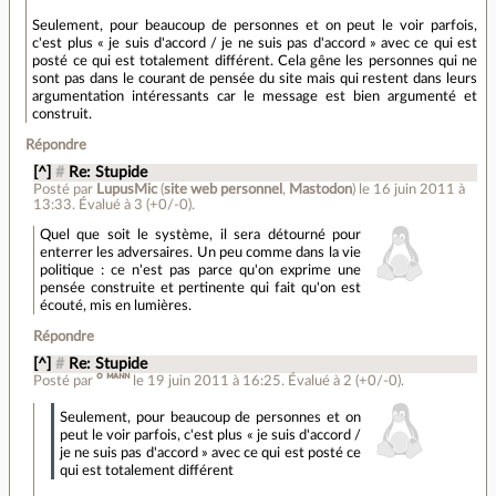
Seulement, pour beaucoup de personnes et on peut le voir parfois,
c'est plus « je suis d'accord / je ne suis pas d'accord » avec ce qui est
posté ce qui est totalement différent. Cela gêne les personnes qui ne
sont pas dans le courant de pensée du site mais qui restent dans leurs
argumentation intéressants car le message est bien argumenté et
construit.
Répondre
[^]
#
Re: Stupide
Posté par
LupusMic
(
site web personnel
,
Mastodon
)
le 16 juin 2011 à
13:33
.
Évalué à
3
(+0/-0)
.
Quel que soit le système, il sera détourné pour
enterrer les adversaires. Un peu comme dans la vie
politique : ce n'est pas parce qu'on exprime une
pensée construite et pertinente qui fait qu'on est
écouté, mis en lumières.
Répondre
[^]
#
Re: Stupide
Posté par
ᴼ ᴹᴬᴺᴺ
le 19 juin 2011 à 16:25
.
Évalué à
2
(+0/-0)
.
Seulement, pour beaucoup de personnes et on
peut le voir parfois, c'est plus « je suis d'accord /
je ne suis pas d'accord » avec ce qui est posté ce
qui est totalement différent