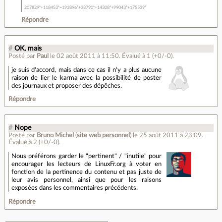
207829⁶+118453⁶=193896⁶+38790⁶+14308⁶+99043⁶+175539⁶
Répondre
#
OK, mais
Posté par
Paul
le 02 août 2011 à 11:50
.
Évalué à
1
(+0/-0)
.
je suis d'accord, mais dans ce cas il n'y a plus aucune
raison de lier le karma avec la possibilité de poster
des journaux et proposer des dépêches.
Répondre
#
Nope
Posté par
Bruno Michel
(
site web personnel
)
le 25 août 2011 à 23:09
.
Évalué à
2
(+0/-0)
.
Nous préférons garder le "pertinent" / "inutile" pour
encourager les lecteurs de LinuxFr.org à voter en
fonction de la pertinence du contenu et pas juste de
leur avis personnel, ainsi que pour les raisons
exposées dans les commentaires précédents.
Répondre