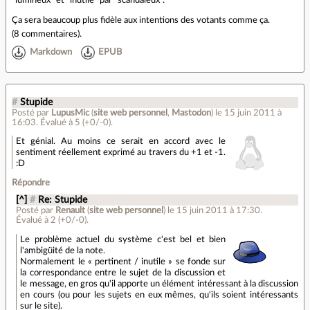
"lumineux" et "inutile" par "scandaleux".
Ça sera beaucoup plus fidèle aux intentions des votants comme ça.
(
8 commentaires
).
Markdown
EPUB
#
Stupide
Posté par
LupusMic
(
site web personnel
,
Mastodon
)
le 15 juin 2011 à
16:03
.
Évalué à
5
(+0/-0)
.
Et génial. Au moins ce serait en accord avec le
sentiment réellement exprimé au travers du +1 et -1.
:D
Répondre
[^]
#
Re: Stupide
Posté par
Renault
(
site web personnel
)
le 15 juin 2011 à 17:30
.
Évalué à
2
(+0/-0)
.
Le problème actuel du système c'est bel et bien
l'ambigüité de la note.
Normalement le « pertinent / inutile » se fonde sur
la correspondance entre le sujet de la discussion et
le message, en gros qu'il apporte un élément intéressant à la discussion
en cours (ou pour les sujets en eux mêmes, qu'ils soient intéressants
sur le site).