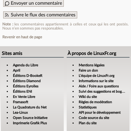
Envoyer un commentaire
Suivre le flux des commentaires
Note :
les commentaires appartiennent à celles et ceux qui les ont postés.
Nous n’en sommes pas responsables.
Revenir en haut de page
Sites amis
À propos de LinuxFr.org
Agenda du Libre
Mentions légales
April
Faire un don
Éditions D-BookeR
L’équipe de LinuxFr.org
Éditions Diamond
Informations sur le site
Éditions Eyrolles
Aide / Foire aux questions
Éditions ENI
Suivi des suggestions et bogues
En Vente Libre
Wiki du site
Framasoft
Règles de modération
La Quadrature du Net
Statistiques
Lea-Linux
API pour le développement
Open Source Initiative
Code source du site
Imprimerie Grafik Plus
Plan du site