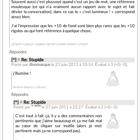
Souvent aussi c'est plussoyé quand c'est un jeu de mot, une référence
moulesque (ce qui n'a vraiment aucun rapport avec le sujet et fait
dévier la conversation), dans ce cas le « c'est lumineux ! » correspond
assez bien.
J'ai l'impression que les +10 de fond sont bien plus rares que les +10
rigolos ou qui font référence à quelque chose.
207829⁶+118453⁶=193896⁶+38790⁶+14308⁶+99043⁶+175539⁶
Répondre
[^]
#
Re: Stupide
Posté par
dinomasque
le 21 juin 2011 à 10:14
.
Évalué à
3
(+0/-0)
.
j'illumine !
BeOS le faisait il y a 20 ans !
Répondre
[^]
#
Re: Stupide
Posté par
ᴼ ᴹᴬᴺᴺ
le 27 juin 2011 à 22:27
.
Évalué à
2
(+0/-0)
.
C'est tout à fait ça, il y a des commentaires non
pertinents que j'aime beaucoup et ça me fait mal
au cœur de cliquer sur inutile (alors je met
pertinent mais ça ne correspond pas).