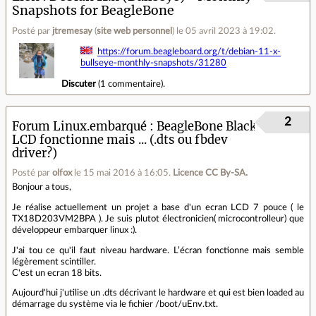
Snapshots for BeagleBone
Posté par
jtremesay
(
site web personnel
)
le 05 avril 2023 à 19:02
.
https://forum.beagleboard.org/t/debian-11-x-
bullseye-monthly-snapshots/31280
Discuter
(
1 commentaire
).
2
Forum Linux.embarqué
BeagleBone Black
LCD fonctionne mais ... (.dts ou fbdev
driver?)
Posté par
olfox
le 15 mai 2016 à 16:05
.
Licence CC By‑SA.
Bonjour a tous,
Je réalise actuellement un projet a base d'un ecran LCD 7 pouce ( le
TX18D203VM2BPA ). Je suis plutot électronicien( microcontrolleur) que
développeur embarquer linux :).
J'ai tou ce qu'il faut niveau hardware. L’écran fonctionne mais semble
légèrement scintiller.
C'est un ecran 18 bits.
Aujourd'hui j'utilise un .dts décrivant le hardware et qui est bien loaded au
démarrage du système via le fichier /boot/uEnv.txt.