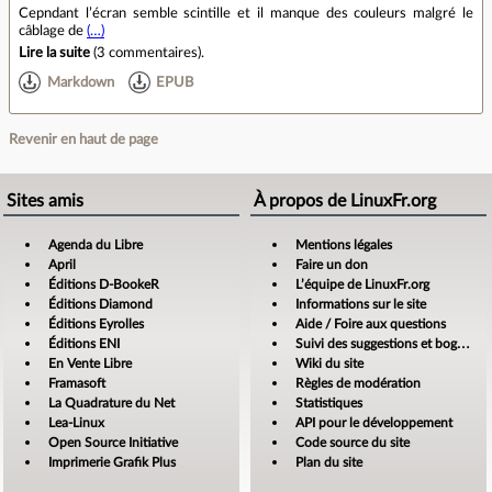
Cepndant l’écran semble scintille et il manque des couleurs malgré le
câblage de
(…)
Lire la suite
(
3 commentaires
).
Markdown
EPUB
Revenir en haut de page
Sites amis
À propos de LinuxFr.org
Agenda du Libre
Mentions légales
April
Faire un don
Éditions D-BookeR
L’équipe de LinuxFr.org
Éditions Diamond
Informations sur le site
Éditions Eyrolles
Aide / Foire aux questions
Éditions ENI
Suivi des suggestions et bogues
En Vente Libre
Wiki du site
Framasoft
Règles de modération
La Quadrature du Net
Statistiques
Lea-Linux
API pour le développement
Open Source Initiative
Code source du site
Imprimerie Grafik Plus
Plan du site