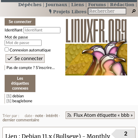
Dépêches
Journaux
Liens
Forums
Rédaction
🎙️ Projets Libres
Se connecter
Identifiant
Mot de passe
Connexion automatique
Pas de compte ? S’inscrire…
Les
étiquettes
connexes
1
debian
1
beaglebone
Flux Atom étiquette « bbb »
Trier par :
date
note
intérêt
dernier commentaire
2
Lien
Debian 11.x (Bullseye) - Monthly