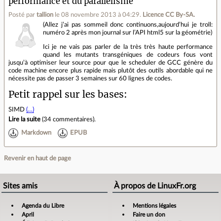
performance et du parallélisme
Posté par
tallion
le 08 novembre 2013 à 04:29
.
Licence CC By‑SA.
(Allez j’ai pas sommeil donc continuons,aujourd’hui je troll:
numéro 2 après mon journal sur l’API html5 sur la géométrie)
Ici je ne vais pas parler de la très très haute performance
quand les mutants transgéniques de codeurs fous vont
jusqu’à optimiser leur source pour que le scheduler de GCC génère du
code machine encore plus rapide mais plutôt des outils abordable qui ne
nécessite pas de passer 3 semaines sur 60 lignes de codes.
Petit rappel sur les bases:
SIMD
(…)
Lire la suite
(
34 commentaires
).
Markdown
EPUB
Revenir en haut de page
Sites amis
À propos de LinuxFr.org
Agenda du Libre
Mentions légales
April
Faire un don