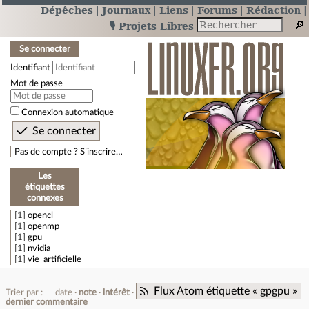
Dépêches
Journaux
Liens
Forums
Rédaction
🎙️ Projets Libres
Se connecter
Identifiant
Mot de passe
Connexion automatique
Pas de compte ? S’inscrire…
Les
étiquettes
connexes
1
opencl
1
openmp
1
gpu
1
nvidia
1
vie_artificielle
Flux Atom étiquette « gpgpu »
Trier par :
date
note
intérêt
dernier commentaire