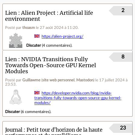
2
Lien
Alien Project : Artificial life
environment
Posté par
thoasm
le 27 août 2024 à 11:20
.
https://alien-project.org/
Discuter
(
4 commentaires
).
8
Lien
NVIDIA Transitions Fully
Towards Open-Source GPU Kernel
Modules
Posté par
Guillawme
(
site web personnel
,
Mastodon
)
le 17 juillet 2024 à
23:53
.
https://developer.nvidia.com/blog/nvidia-
transitions-fully-towards-open-source-gpu-kernel-
modules/
Discuter
(
6 commentaires
).
23
Journal
Petit tour d’horizon de la haute