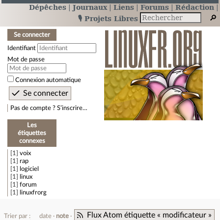
Dépêches
Journaux
Liens
Forums
Rédaction
🎙️ Projets Libres
Se connecter
Identifiant
Mot de passe
Connexion automatique
Pas de compte ? S’inscrire…
Les
étiquettes
connexes
1
voix
1
rap
1
logiciel
1
linux
1
forum
1
linuxfrorg
Flux Atom étiquette « modificateur »
Trier par :
date
note