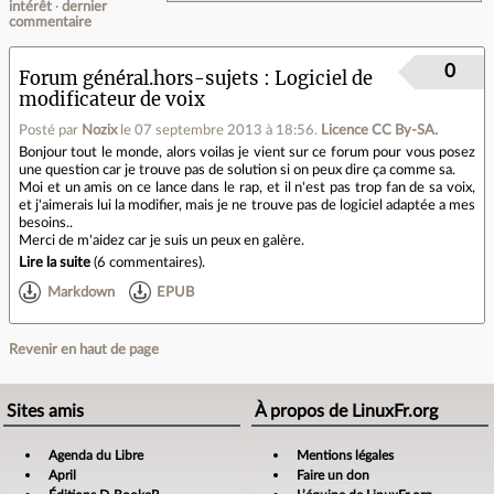
intérêt
dernier
commentaire
0
Forum général.hors-sujets
Logiciel de
modificateur de voix
Posté par
Nozix
le 07 septembre 2013 à 18:56
.
Licence CC By‑SA.
Bonjour tout le monde, alors voilas je vient sur ce forum pour vous posez
une question car je trouve pas de solution si on peux dire ça comme sa.
Moi et un amis on ce lance dans le rap, et il n'est pas trop fan de sa voix,
et j'aimerais lui la modifier, mais je ne trouve pas de logiciel adaptée a mes
besoins..
Merci de m'aidez car je suis un peux en galère.
Lire la suite
(
6 commentaires
).
Markdown
EPUB
Revenir en haut de page
Sites amis
À propos de LinuxFr.org
Agenda du Libre
Mentions légales
April
Faire un don