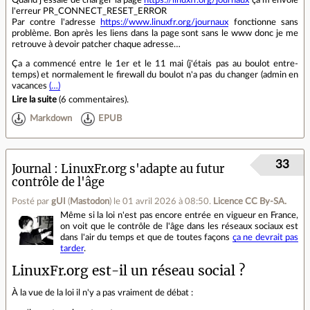
l'erreur PR_CONNECT_RESET_ERROR
Par contre l'adresse
https://www.linuxfr.org/journaux
fonctionne sans
problème. Bon après les liens dans la page sont sans le www donc je me
retrouve à devoir patcher chaque adresse…
Ça a commencé entre le 1er et le 11 mai (j'étais pas au boulot entre-
temps) et normalement le firewall du boulot n'a pas du changer (admin en
vacances
(…)
Lire la suite
(
6 commentaires
).
Markdown
EPUB
33
Journal
LinuxFr.org s'adapte au futur
contrôle de l'âge
Posté par
gUI
(
Mastodon
)
le 01 avril 2026 à 08:50
.
Licence CC By‑SA.
Même si la loi n'est pas encore entrée en vigueur en France,
on voit que le contrôle de l'âge dans les réseaux sociaux est
dans l'air du temps et que de toutes façons
ça ne devrait pas
tarder
.
LinuxFr.org est-il un réseau social ?
À la vue de la loi il n'y a pas vraiment de débat :