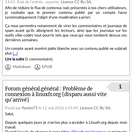
14:41
.
État de l’entrée : ouverte.
Licence CC By‑SA.
Afin de réduire le flux de contenus nuls présentés à nos chers utilisateurs,
je souhaite que le premier contenu publié par un compte fasse
systématiquement l'objet d'une modération a priori.
Ça nous permettra notamment de virer les commentaires et journaux de
spam avant qu'ils atteignent les lecteurs, ainsi que les journaux sur les
outils vibe-codés tout pourris tels que ceux qui nous tombent dessus ces
dernières semaines.
Un compte ayant montré patte blanche avec un contenu publié ne subirait
plus
(…)
Lire la suite
(
1 commentaire
).
Markdown
EPUB
1
Forum général.général
Problème de
connexion à linuxfr.org [disparu aussi vite
qu'arrivé]
Posté par
flavien75
le 12 mai 2026 à 19:49
.
Licence CC By‑SA.
Salut,
Depuis quelques jours je n'arrive plus a accéder à Linuxfr.org depuis mon
travail.
Quand j'essaie de charger la page
https://linuxfr.org/journaux
ça m'envoie