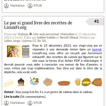
Markdown
EPUB
41
Le pas si grand livre des recettes de
LinuxFr.org
Posté par
Ysabeau 🧶
(
site web personnel
,
Mastodon
)
le 15 décembre
2023 à 16:01
.
Édité par
bobble bubble
et
Benoît Sibaud
.
Modéré par
Julien Jorge
.
Licence CC By‑SA.
Pour le 25 décembre 2023, ses vingt-cinq ans et
répondre à une demande émise dans un
journal
,
LinuxFr.org vous offre un recueil, pas forcément
exhaustif, des recettes de cuisine qui figurent sur le
site sous la forme d’un fichier PDF à télécharger. Il
devrait pouvoir vous aider à concocter vos menus de fins d’années, si
vous n’êtes pas trop traditionalistes. Son titre est dans le titre (de la
dépêche, cela va de soit).
Astuce
: lisez jusqu’à la fin, il y a un genre de cadeau dans le cadeau.
Lire la suite
(
36 commentaires
).
Markdown
EPUB