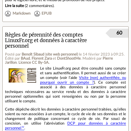
Lire la suite
(
2 commentaires
).
Markdown
EPUB
60
Règles de pérennité des comptes
LinuxFr.org et données à caractère
personnel
Posté par
Benoît Sibaud
(
site web personnel
)
le 14 février 2023 à 09:25
.
Édité par
BAud
,
Florent Zara
et
DontShootMe
.
Modéré par
Pierre
Jarillon
.
Licence CC By‑SA.
Le site LinuxFr.org peut être consulté sans compte
et sans authentification. Il permet aussi de se créer
un compte (voir l’aide
Visite (non) authentifiée, ou
pourquoi ouvrir un compte ?
). Ce compte est
associé à des données à caractère personnel
techniques nécessaires au service rendu et des données à caractère
personnel optionnelles qui sont renseignées ou non par la personne
utilisant le compte.
Cette dépêche décrit les données à caractère personnel traitées, qu’elles
soient ou non associées à un compte, le cycle de vie de ses données et le
changement de politique concernant ce cycle de vie. Par souci de
concision, on utilise l’abréviation
DCP pour données à caractère
personnel
.