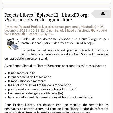
30
Projets Libres ! Épisode 12 : LinuxFR.org,
25 ans au service du logiciel libre
Posté par
Podcast Projets Libres
(
site web personnel
,
Mastodon
)
le 05
décembre 2023 à 20:31
.
Édité par
Benoît Sibaud
et
Ysabeau 🧶
.
Modéré
par
Ysabeau 🧶
.
Licence CC By‑SA.
Parler de ce douzième épisode sur LinuxFR.org un peu
particulier car il parle… des 25 ans de LinuxFR.org !
La sortie de cet épisode est proche précédent, car nous
avons tenu à le faire avant le salon Open Source Experience,
où l’association aura son stand.
Avec Benoît Sibaud et Florent Zara nous abordons les thèmes suivants :
la naissance du site
le financement de l’association
la motivation des membres
les évolutions et les limites de la modération
pourquoi et comment faire sa pub sur LinuxFR ?
l’arrivée de l’intelligence artificielle (IA)
le renouvellement des générations et les impacts sur le site
Pour Projets Libres, cet épisode est une manière de remercier les
bénévoles et contributeurs qui font de LinuxFR.org le site de référence
pour le logiciel libre, et le media de promotion de nos projets.