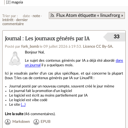
2
mageia
Flux Atom étiquette « linuxfrorg »
Trier par :
date
note
intérêt
dernier
commentaire
33
Journal
Les journaux générés par IA
Posté par
fork_bomb
le 09 juillet 2026 à 19:53
.
Licence CC By‑SA.
Bonjour Nal,
Le sujet des contenus générés par IA a déjà été abordé
dans
un journal
il y a quelques mois.
Ici je voudrais parler d'un cas plus spécifique, et qui concerne la plupart
(tous ?) les cas de contenus générés par IA sur LinuxFR :
Journal posté par un nouveau compte, souvent créé le jour même
Le journal fait la promotion d'un logiciel
Le logiciel est écrit au moins partiellement par IA
Le logiciel est vibe codé
Le site
(…)
Lire la suite
(
46 commentaires
).
Markdown
EPUB