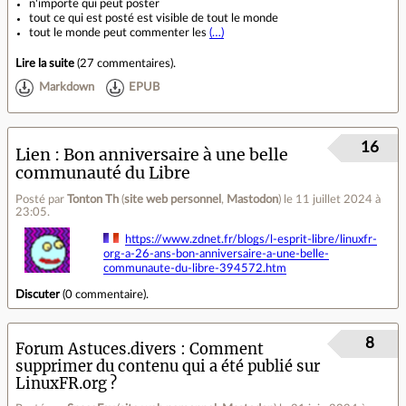
n'importe qui peut poster
tout ce qui est posté est visible de tout le monde
tout le monde peut commenter les
(…)
Lire la suite
(
27 commentaires
).
Markdown
EPUB
16
Lien
Bon anniversaire à une belle
communauté du Libre
Posté par
Tonton Th
(
site web personnel
,
Mastodon
)
le 11 juillet 2024 à
23:05
.
https://www.zdnet.fr/blogs/l-esprit-libre/linuxfr-
org-a-26-ans-bon-anniversaire-a-une-belle-
communaute-du-libre-394572.htm
Discuter
(
0 commentaire
).
8
Forum Astuces.divers
Comment
supprimer du contenu qui a été publié sur
LinuxFR.org ?