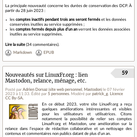
La principale nouveauté concerne les durées de conservation des DCP. À
partir du 28 juin 2023 :
les
comptes inactifs pendant trois ans seront fermés
et les données
conservées inutiles au service supprimées ;
les
comptes fermés depuis plus d’un an
verront les données associées
inutiles au service supprimées.
Lire la suite
(
34 commentaires
).
Markdown
EPUB
59
Nouveautés sur LinuxFr.org : lien
Mastodon, relance, ménage, etc.
Posté par
Adrien Dorsaz
(
site web personnel
,
Mastodon
)
le 07 février
2023 à 11:33
.
Édité par
5 personnes
.
Modéré par
patrick_g
.
Licence
CC By‑SA.
En ce début 2023, votre site LinuxFr.org a reçu
quelques améliorations intéressantes et visibles
pour les utilisateurs et utilisatrices. Citons
notamment la possibilité de relier ses comptes
LinuxFr.org et Mastodon, une amélioration sur la
relance dans l’espace de rédaction collaborative et un nettoyage des
contenus et commentaires non publics datant de plus d’un an.