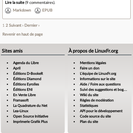
Lire la suite
(
9 commentaires
).
Markdown
EPUB
1
2
Suivant ›
Dernier ›
Revenir en haut de page
Sites amis
À propos de LinuxFr.org
Agenda du Libre
Mentions légales
April
Faire un don
Éditions D-BookeR
L’équipe de LinuxFr.org
Éditions Diamond
Informations sur le site
Éditions Eyrolles
Aide / Foire aux questions
Éditions ENI
Suivi des suggestions et bogues
En Vente Libre
Wiki du site
Framasoft
Règles de modération
La Quadrature du Net
Statistiques
Lea-Linux
API pour le développement
Open Source Initiative
Code source du site
Imprimerie Grafik Plus
Plan du site