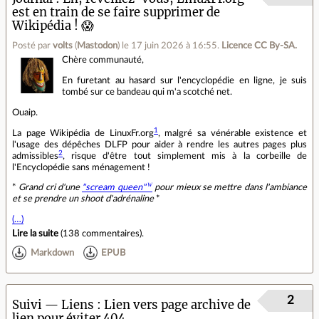
est en train de se faire supprimer de
Wikipédia ! 😱
Posté par
volts
(
Mastodon
)
le 17 juin 2026 à 16:55
.
Licence CC By‑SA.
Chère communauté,
En furetant au hasard sur l'encyclopédie en ligne, je suis
tombé sur ce bandeau qui m'a scotché net.
Ouaip.
1
La page Wikipédia de LinuxFr.org
, malgré sa vénérable existence et
l'usage des dépêches DLFP pour aider à rendre les autres pages plus
2
admissibles
, risque d'être tout simplement mis à la corbeille de
l'Encyclopédie sans ménagement !
*
Grand cri d'une
"scream queen"
pour mieux se mettre dans l'ambiance
et se prendre un shoot d'adrénaline
*
(…)
Lire la suite
(
138 commentaires
).
Markdown
EPUB
2
Suivi — Liens
Lien vers page archive de
lien pour éviter 404