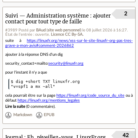
2
Suivi — Administration système
ajouter
contact pour tout type de faille
#3989
Posté par
BAud
(
site web personnel
)
le 08 juillet 2026 à 16:27
.
État de l’entrée : ouverte.
Licence CC By‑SA.
suite à
https://linuxfr.org/news/xss-sur-le-site-linuxfr-org-pas-tres-
grave-a-mon-avis#comment-2026862
ajouter à la réponse DNS d'un dig
security_contact=mailto:
security@linuxfr.org
pour l'instant il n'y a que
$ dig +short TXT linuxfr.org

cela pourrait être sur la page
https://linuxfr.org/code_source_du_site
ou à
défaut
https://linuxfr.org/mentions_legales
Lire la suite
(
0 commentaire
).
Markdown
EPUB
42
Journal
Eh, réveillez-vous, LinuxFr.org