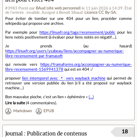
#3983
Posté par
BAud
(
site web personnel
)
le 11 juin 2026 à 14:39
.
État
de l’entrée : invalide. Assigné à Benoît Sibaud.
Licence CC By‑SA.
Pour éviter de tomber sur une 404 pour un lien, procéder comme
wikipedia qui propose une archive.
Par exemple pour
https://linuxfr.org/tags/recensement/public
pour les
liens notés positivement (à évaluer pour liens notés en négatif…).
Je prends (au hasard)
https://linuxfr.org/users/ysabeau/liens/accompagner-au-numerique-
libre-recensement-par-framasoft
qui renvoie vers
https://framaforms.org/accompagner-au-numerique-
libre-recensement-1569941378
qui est en 404 :/
*
proposer
lien intemporel avec
vers wayback machine
qui permet de
retrouver une version publiée du lien (s'il a été proposé sur wayback
machine…)
Bon mauvaise pioche, c'est un lien « éphémère »
(…)
Lire la suite
(
4 commentaires
).
Markdown
EPUB
18
Journal
Publication de contenus