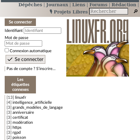
Dépêches
Journaux
Liens
Forums
Rédaction
🎙️ Projets Libres
Se connecter
Identifiant
Mot de passe
Connexion automatique
Pas de compte ? S’inscrire…
Les
étiquettes
connexes
13
linuxfr
4
intelligence_artificielle
3
grands_modèles_de_langage
3
anniversaire
3
certificat
3
modération
3
https
3
rgpd
2
poisson