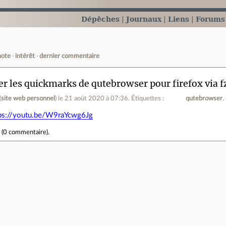
Dépêches
Journaux
Liens
Forums
note
intérêt
dernier commentaire
ser les quickmarks de qutebrowser pour firefox via f
(
site web personnel
)
le 21 août 2020 à 07:36
.
Étiquettes :
qutebrowser
ps://youtu.be/W9raYcwg6Jg
r
(
0 commentaire
).
e