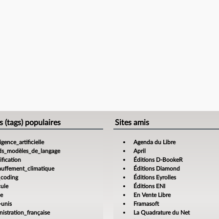
s (tags) populaires
Sites amis
ligence_artificielle
Agenda du Libre
ds_modèles_de_langage
April
fication
Éditions D-BookeR
auffement_climatique
Éditions Diamond
_coding
Éditions Eyrolles
cule
Éditions ENI
ce
En Vente Libre
-unis
Framasoft
istration_française
La Quadrature du Net