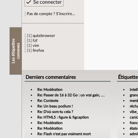
Pas de compte ? S’inscrire…
1
qutebrowser
L
e
s
é
t
i
q
u
e
t
e
s
c
o
n
n
e
x
e
1
fzf
t
s
1
vim
1
firefox
Derniers commentaires
Étiquette
Re: Modération
intel
Re: Passer de 16 à 32 Go : un vrai gain, mais jusqu’où ?
gran
Re: Contexte
merdi
Re: Un beau podium !
réch
Re: D'où sors-tu cela ?
vibe
Re: HTML5 : figure & figcaption
cani
Re: Modération
fran
Re: Modération
états
Re: Flash n'est pas vraiment mort
admin