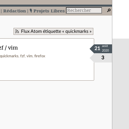
Rédaction
🎙️ Projets Libres
Flux Atom étiquette « quickmarks »
zf / vim
août
21
2020
quickmarks
fzf
vim
firefox
3