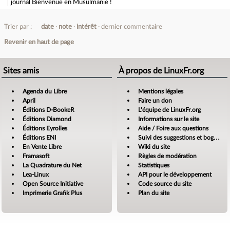
journal
Bienvenue en Musulmanie !
Trier par :
date
note
intérêt
dernier commentaire
Revenir en haut de page
Sites amis
À propos de LinuxFr.org
Agenda du Libre
Mentions légales
April
Faire un don
Éditions D-BookeR
L’équipe de LinuxFr.org
Éditions Diamond
Informations sur le site
Éditions Eyrolles
Aide / Foire aux questions
Éditions ENI
Suivi des suggestions et bogues
En Vente Libre
Wiki du site
Framasoft
Règles de modération
La Quadrature du Net
Statistiques
Lea-Linux
API pour le développement
Open Source Initiative
Code source du site
Imprimerie Grafik Plus
Plan du site