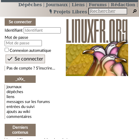
Dépêches
Journaux
Liens
Forums
Rédaction
🎙️ Projets Libres
Se connecter
Identifiant
Mot de passe
Connexion automatique
Pas de compte ? S’inscrire…
_xXx_
journaux
dépêches
liens
messages sur les forums
entrées du suivi
ajouts au wiki
commentaires
Derniers
contenus