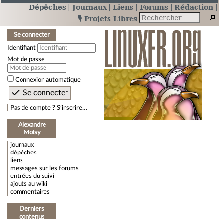
Dépêches
Journaux
Liens
Forums
Rédaction
🎙️ Projets Libres
Se connecter
Identifiant
Mot de passe
Connexion automatique
Pas de compte ? S’inscrire…
Alexandre
Moisy
journaux
dépêches
liens
messages sur les forums
entrées du suivi
ajouts au wiki
commentaires
Derniers
contenus