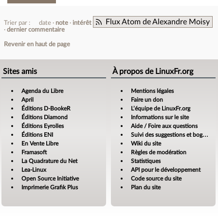
Flux Atom de Alexandre Moisy
Trier par :
date
note
intérêt
dernier commentaire
Revenir en haut de page
Sites amis
À propos de LinuxFr.org
Agenda du Libre
Mentions légales
April
Faire un don
Éditions D-BookeR
L’équipe de LinuxFr.org
Éditions Diamond
Informations sur le site
Éditions Eyrolles
Aide / Foire aux questions
Éditions ENI
Suivi des suggestions et bogues
En Vente Libre
Wiki du site
Framasoft
Règles de modération
La Quadrature du Net
Statistiques
Lea-Linux
API pour le développement
Open Source Initiative
Code source du site
Imprimerie Grafik Plus
Plan du site