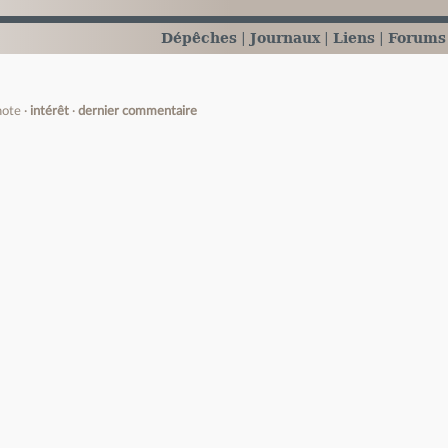
Dépêches
Journaux
Liens
Forums
note
intérêt
dernier commentaire
e