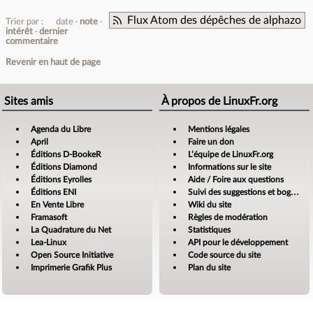
Flux Atom des dépêches de alphazo
Trier par :
date
note
intérêt
dernier
commentaire
Revenir en haut de page
Sites amis
À propos de LinuxFr.org
Agenda du Libre
Mentions légales
April
Faire un don
Éditions D-BookeR
L’équipe de LinuxFr.org
Éditions Diamond
Informations sur le site
Éditions Eyrolles
Aide / Foire aux questions
Éditions ENI
Suivi des suggestions et bogues
En Vente Libre
Wiki du site
Framasoft
Règles de modération
La Quadrature du Net
Statistiques
Lea-Linux
API pour le développement
Open Source Initiative
Code source du site
Imprimerie Grafik Plus
Plan du site