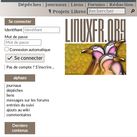
Dépêches
Journaux
Liens
Forums
Rédaction
🎙️ Projets Libres
Se connecter
Identifiant
Mot de passe
Connexion automatique
Pas de compte ? S’inscrire…
alphazo
journaux
dépêches
liens
messages sur les forums
entrées du suivi
ajouts au wiki
commentaires
Derniers
contenus