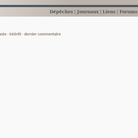
Dépêches
Journaux
Liens
Forums
note
intérêt
dernier commentaire
e