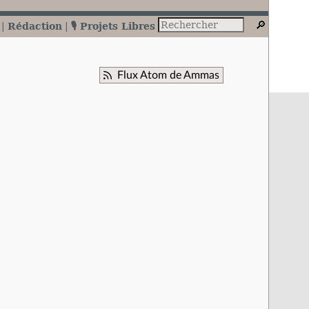
Rédaction
🎙️ Projets Libres
Flux Atom de Ammas