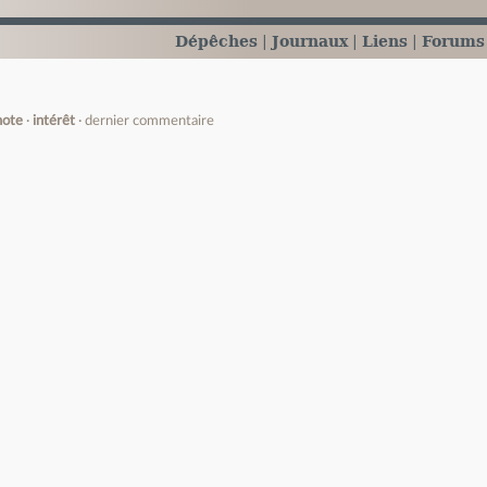
Dépêches
Journaux
Liens
Forums
note
intérêt
dernier commentaire
e