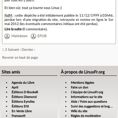
jour tous les 2 jours.
Et bien sûr, tout ça tourne sous Linux ;)
NdM
. : cette dépêche a été initialement publiée le 11/12/1999 à 03h46,
perdue lors d'une migration du site, retrouvée et remise en ligne le 1er
mai 2012 (les éventuels commentaires initiaux ont été perdus).
Lire la suite
(
0 commentaire
).
Markdown
EPUB
1
2
Suivant ›
Dernier ›
Revenir en haut de page
Sites amis
À propos de LinuxFr.org
Agenda du Libre
Mentions légales
April
Faire un don
Éditions D-BookeR
L’équipe de LinuxFr.org
Éditions Diamond
Informations sur le site
Éditions Eyrolles
Aide / Foire aux questions
Éditions ENI
Suivi des suggestions et bogues
En Vente Libre
Wiki du site
Framasoft
Règles de modération