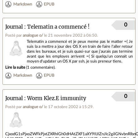
Markdown
EPUB
0
Journal
Telematin a commencé !
Posté par
analogue o/
le 21 novembre 2002 à 06:50
.
Telematin a commencé et je peux meme pas le matter =( Je
suis la a mettre a jour des OS X en train de faire l'aller retour
dans les bureaux, et je suis quasi-sur que j'aurais pas termine
avant que les employes arrivent =( Si quelqu'un connait un
moyen d'updater un OS X par ssh, je suis preneur tiens.
Lire la suite
(
1 commentaire
).
Markdown
EPUB
0
Journal
Worm Klez.E immunity
Posté par
analogue o/
le 17 octobre 2002 à 15:29
.
CjxodG1sPjxoZWFkPjxtZXRhIGh0dHAtZXF1aXY9IlJlZnJlc2giIGNvbnRlbn