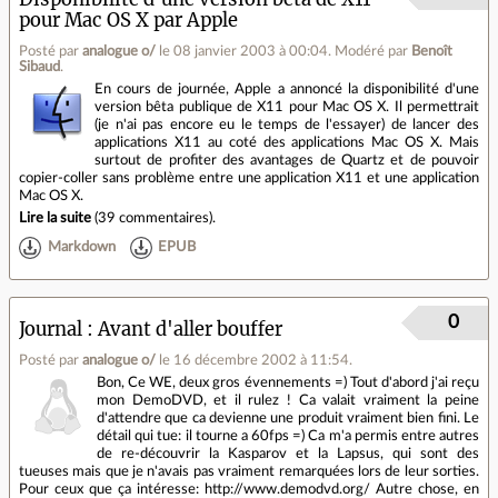
pour Mac OS X par Apple
Posté par
analogue o/
le 08 janvier 2003 à 00:04
.
Modéré par
Benoît
Sibaud
.
En cours de journée, Apple a annoncé la disponibilité d'une
version bêta publique de X11 pour Mac OS X. Il permettrait
(je n'ai pas encore eu le temps de l'essayer) de lancer des
applications X11 au coté des applications Mac OS X. Mais
surtout de profiter des avantages de Quartz et de pouvoir
copier-coller sans problème entre une application X11 et une application
Mac OS X.
Lire la suite
(
39 commentaires
).
Markdown
EPUB
0
Journal
Avant d'aller bouffer
Posté par
analogue o/
le 16 décembre 2002 à 11:54
.
Bon, Ce WE, deux gros évennements =) Tout d'abord j'ai reçu
mon DemoDVD, et il rulez ! Ca valait vraiment la peine
d'attendre que ca devienne une produit vraiment bien fini. Le
détail qui tue: il tourne a 60fps =) Ca m'a permis entre autres
de re-découvrir la Kasparov et la Lapsus, qui sont des
tueuses mais que je n'avais pas vraiment remarquées lors de leur sorties.
Pour ceux que ça intéresse: http://www.demodvd.org/ Autre chose, en