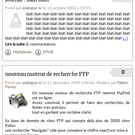
Posté par
analogue o/
le 16 octobre 2002 à 12:15
.
blah blah blah blah blah blah blah blah blah blah blah blah blah
blah blah blah blah blah blah blah blah blah blah blah blah blah
blah blah blah blah blah blah blah blah blah blah blah blah blah
blah blah blah blah blah blah blah blah blah blah blah blah blah
blah blah blah blah blah blah blah blah blah blah blah blah blah
blah blah blah blah blah blah blah blah blah blah blah blah blah blah blah
(…)
Lire la suite
(
2 commentaires
).
Markdown
EPUB
0
nouveau moteur de recherche FTP
Posté par
analogue o/
le 11 décembre 1999 à 04:46
.
Modéré par
Fabien
Penso
.
Un nouveau moteur de recherche FTP nommé FtpFind
est en ligne.
Assez convivial, il permet de faire des recherches de
fichier très précises
tout en gardant une certaine clarté.
Sa base de donnée de sites FTP qui compte déjà plus de 3000 sites
(faites
une recherche "Navigate" vide pour connaitre le chiffre exact) est mise à