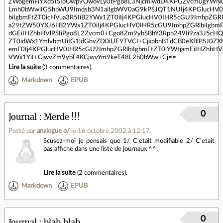
ZWogemFiYXd5ISIpOwp9OwovLy0tPgo8L3NjcmlwdD4KPGZvcm0gYWN0
Lmh0bWwiIG5hbWU9Imdsb3N1aiIgbWV0aG9kPSJQT1NUIj4KPGlucHV0
biIgbmFtZT0icHVua3R5IiB2YWx1ZT0iIj4KPGlucHV0IHR5cGU9ImhpZGRl
a29tZW50YXJ6IiB2YWx1ZT0iIj4KPGlucHV0IHR5cGU9ImhpZGRlbiIgbm
dGEiIHZhbHVlPSIiPgo8L2Zvcm0+Cgo8Zm9ybSBhY3Rpb249Ii9za3J5cHQ
ZT0idWx1YmlvbmUiIG1ldGhvZD0iUE9TVCI+CjxpbnB1dCB0eXBlPSJ0ZXh
emF0Ij4KPGlucHV0IHR5cGU9ImhpZGRlbiIgbmFtZT0iYWtjamEiIHZhbHV
VWx1YiI+CjwvZm9ybT4KCjwvYm9keT48L2h0bWw+Cj==
Lire la suite
(
3 commentaires
).
Markdown
EPUB
0
Journal
Merde !!!
Posté par
analogue o/
le 16 octobre 2002 à 12:17
.
Scusez-moi je pensais que 1/ C'etait modifiable 2/ C'etait
pas affiche dans une liste de journaux ^^;
Lire la suite
(
2 commentaires
).
Markdown
EPUB
0
Journal
blah blah