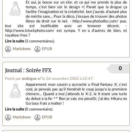
Et oui, je bosse sur un site, et ce qui me prends le plus de
temps, c'est bien sûr le design =( Parait que la drogue ça
facilite l'imagination et la créativité, ben j'aurais d'autant plus
de mérite sans... Pour la déco, j'éssaye de trouver des photos
libres de droit sur le net. - http://www.photodisc.com/ pue,
leur site est inutilisable avec un browser décent. -
http://www.istockphoto.com/ est sympa. Y en a d'autres de bien, et
royaltee-free ?
Lire la suite
(
3 commentaires
).
Markdown
EPUB
0
Journal
Soirée FFX
Posté par
analogue o/
le 26 novembre 2002 à 22:47
.
Apparement mon cousin a accroché a Final Fantasy X, c'est
cool, je pensais pas qu'il tiendrait le coup jusqu'a la premiere
chimere... Quand a moi j'attends le X-2, le X etant une turie
du debut a la fin ^^ Bon je vais me pieut0r, j'ai des Hikaru no
Go tous frais a matter !
Lire la suite
(
0 commentaire
).
Markdown
EPUB