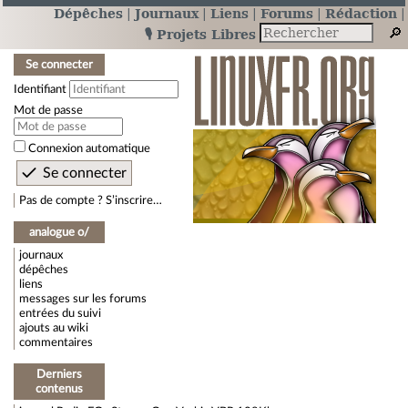
Dépêches
Journaux
Liens
Forums
Rédaction
🎙️ Projets Libres
Se connecter
Identifiant
Mot de passe
Connexion automatique
Pas de compte ? S’inscrire…
analogue o/
journaux
dépêches
liens
messages sur les forums
entrées du suivi
ajouts au wiki
commentaires
Derniers
contenus