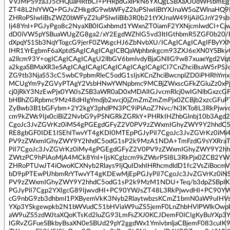
VVJMPS9za3J5cHQuaHRtbCI+PHRpdGxlPkN6YXQgLSBXaXJ0dWFsbmEg
ZT48L2hlYWQ+PGJvZHkgdG9wbWFyZ2luPSIwIiBtYXJnaW5oZWlnaHQ9I
ZHRoPSIwIiBsZWZ0bWFyZ2luPSIwIiBib3R0b21tYXJnaW49IjAiIGJnY29sb3
Ij48YnI+PGJyPgo8c2NyaXB0IGxhbmd1YWxnZT0iamF2YXNjcmlwdCI+Cj
dD0iVW5pYSBuaWUgZG8ga2/xY2EgdWZhIG5vd3ltIGthbmR5ZGF0b20/I
dXpqYS1Sb3NqYTogcG9jerF0ZWsgcHJ6ZbNvbXU/ICAgICAgICAgIFByYX
IHR1YrEgbmF6aXptdSAgICAgICAgICBQaWphbnkgcm93ZXJ6eXN0YSBk
a2llcm93Y+ogICAgICAgICAgU2llbGV6bmlvdyBjaGNlIG9w87xuaeYgd2V
a2kgaSBMaXR3eSAgICAgICAgICAgICAgICAgICAgICI7CnZhciBsaW5rPSJ
ZG9tb3NjaS53cC5wbC9pbmRleC5odG1sIjsKCnZhciBwcnplZD0iPHRhYm
MCUgYm9yZGVyPTAgY2VsbHNwYWNpbmc9MCBjZWxscGFkZGluZz0xPjx
cj0jRkY3NzEwPjx0YWJsZSB3aWR0aD0xMDAlIGJvcmRlcj0wIGNlbGxzcG
bHBhZGRpbmc9Mz48dHIgYmdjb2xvcj0jZmZmZmZmPjx0ZCBjb2xzcGFuP
ZyBwb3B1bGFybm+2Y2kgY3phdPN3PC9iPiAoZ7Nvc/N3KTo8L3RkPjwvdH
cm9kZWs9Ijx0ciBiZ2NvbG9yPSNGRkZGRkY+PHRkIHZhbGlnbj10b3Agd2l
CgoJc3JvZGVrKz0iMS4gPGEgdGFyZ2V0PV9zZWxmIGhyZWY9Y2hhdC5
RE8gbGF0IDE1ISEhITwvYT4gKDI0MTEpPGJyPiI7CgoJc3JvZGVrKz0iM
PV9zZWxmIGhyZWY9Y2hhdC5odG1sP2k9MzA1NDA+TmFzdG9sYXRraT
PiI7CgoJc3JvZGVrKz0iMy4gPGEgdGFyZ2V0PV9zZWxmIGhyZWY9Y2h
ZWtzPC9hPiAoMjA4MCk8YnI+IjsKCglzcm9kZWsrPSI8L3RkPjx0ZCB2Y
ZHRoPTUwJT4iOwoKCXNyb2Rlays9IjQuIDxhIHRhcmdldD1fc2VsZiBoc
bD9pPTEwPlJhbmRrYTwvYT4gKDEwMjEpPGJyPiI7CgoJc3JvZGVrKz0i
PV9zZWxmIGhyZWY9Y2hhdC5odG1sP2k9MzM1NDU+Teq/b3dpZSBpIK9
PGJyPiI7Cgp2YXIgcG89IjwvdHI+PC90YWJsZT48L3RkPjwvdHI+PC90YW
cG9nbG9zb3dhbml1PXByemVkK3Nyb2RlaytwbzsKCmZ1bmN0aW9uIHV
YXp3YSkgewpkb2N1bWVudC51bHViaW9uZS5jemF0LnZhbHVlPWlkOwp
aW9uZS5zdWJtaXQoKTsKd2luZG93LmFsZXJ0KCJDemF0ICIgKyBuYXp3Y
IGRvZGFueSBkbyBsaXN0eSBUd29pY2ggdWx1YmlvbnljaCBjemF083cuIK