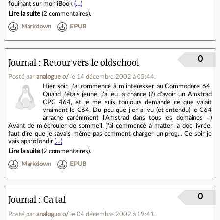
fouinant sur mon iBook
(…)
Lire la suite
(
2 commentaires
).
Markdown
EPUB
0
Journal
Retour vers le oldschool
Posté par
analogue o/
le 14 décembre 2002 à 05:44
.
Hier soir, j'ai commencé à m'interesser au Commodore 64.
Quand j'étais jeune, j'ai eu la chance (?) d'avoir un Amstrad
CPC 464, et je me suis toujours demandé ce que valait
vraiment le C64. Du peu que j'en ai vu (et entendu) le C64
arrache carémment l'Amstrad dans tous les domaines =)
Avant de m'écrouler de sommeil, j'ai commencé à matter la doc livrée,
faut dire que je savais même pas comment charger un prog... Ce soir je
vais approfondir
(…)
Lire la suite
(
2 commentaires
).
Markdown
EPUB
0
Journal
Ca taf
Posté par
analogue o/
le 04 décembre 2002 à 19:41
.