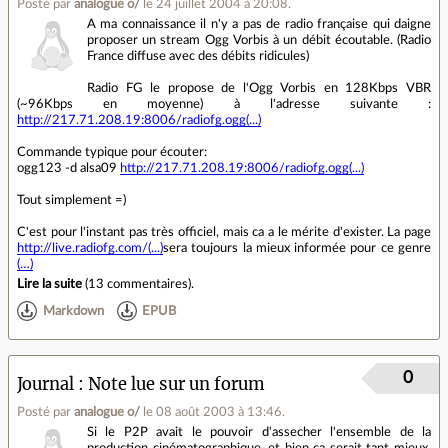
Posté par
analogue o/
le 24 juillet 2004 à 20:08
.
A ma connaissance il n'y a pas de radio française qui daigne
proposer un stream Ogg Vorbis à un débit écoutable. (Radio
France diffuse avec des débits ridicules)
Radio FG le propose de l'Ogg Vorbis en 128Kbps VBR
(~96Kbps en moyenne) à l'adresse suivante :
http://217.71.208.19:8006/radiofg.ogg(...)
Commande typique pour écouter:
ogg123 -d alsa09
http://217.71.208.19:8006/radiofg.ogg(...)
Tout simplement =)
C'est pour l'instant pas très officiel, mais ca a le mérite d'exister. La page
http://live.radiofg.com/(...)
sera toujours la mieux informée pour ce genre
(…)
Lire la suite
(
13 commentaires
).
Markdown
EPUB
0
Journal
Note lue sur un forum
Posté par
analogue o/
le 08 août 2003 à 13:46
.
Si le P2P avait le pouvoir d'assecher l'ensemble de la