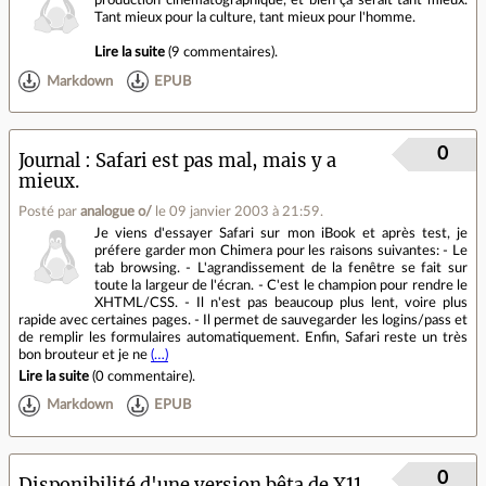
production cinématographique, et bien ça serait tant mieux.
Tant mieux pour la culture, tant mieux pour l'homme.
Lire la suite
(
9 commentaires
).
Markdown
EPUB
0
Journal
Safari est pas mal, mais y a
mieux.
Posté par
analogue o/
le 09 janvier 2003 à 21:59
.
Je viens d'essayer Safari sur mon iBook et après test, je
préfere garder mon Chimera pour les raisons suivantes: - Le
tab browsing. - L'agrandissement de la fenêtre se fait sur
toute la largeur de l'écran. - C'est le champion pour rendre le
XHTML/CSS. - Il n'est pas beaucoup plus lent, voire plus
rapide avec certaines pages. - Il permet de sauvegarder les logins/pass et
de remplir les formulaires automatiquement. Enfin, Safari reste un très
bon brouteur et je ne
(…)
Lire la suite
(
0 commentaire
).
Markdown
EPUB
0
Disponibilité d'une version bêta de X11