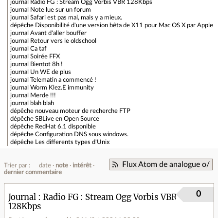
journal
Radio FG : Stream Ogg Vorbis VBR 128Kbps
journal
Note lue sur un forum
journal
Safari est pas mal, mais y a mieux.
dépêche
Disponibilité d'une version bêta de X11 pour Mac OS X par Apple
journal
Avant d'aller bouffer
journal
Retour vers le oldschool
journal
Ca taf
journal
Soirée FFX
journal
Bientot 8h !
journal
Un WE de plus
journal
Telematin a commencé !
journal
Worm Klez.E immunity
journal
Merde !!!
journal
blah blah
dépêche
nouveau moteur de recherche FTP
dépêche
SBLive en Open Source
dépêche
RedHat 6.1 disponible
dépêche
Configuration DNS sous windows.
dépêche
Les differents types d'Unix
Flux Atom de analogue o/
Trier par :
date
note
intérêt
dernier commentaire
0
Journal
Radio FG : Stream Ogg Vorbis VBR
128Kbps