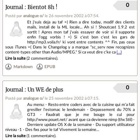
0
Journal
Bientot 8h !
Posté par
analogue o/
le 26 novembre 2002 à 07:54
.
Et j'suis deja au taf =) Rien a dire today, modif des clients
mails, install de la ML locale... Ah si ! Shoutcast 1.9.2 est
sortit ! Apres mon taf j'vais essayer de voir si il supporte
enfin l'ogg vorbis ! =) Si c'est bon c'est les gars de
http://mp3.voila.fr/ ki vont entre contents ^^ Fin, pas ceux
sous iTunes =( Dans le Changelog y a marque "sc_serv now recognizes
content-types other than Audio/MPEG." Si ca veut dire c'ke ca
(…)
Lire la suite
(
2 commentaires
).
Markdown
EPUB
0
Journal
Un WE de plus
Posté par
analogue o/
le 25 novembre 2002 à 07:15
.
Au menu: - Resto entre coders avec de la cuisine qui m'a fait
gresiller l'estomac le lendemain - Depassement du 70% a
GT3 - Faudrait que je me bouge le cul pour
http://www.pouet.net/ avant que ca devienne nimp (thx Stil) -
Derniere update OS X de la semaine - Du support utilisateur
niveau -1 - Des fixs pour le taf Vivement la semaine...
Lire la suite
(
1 commentaire
).