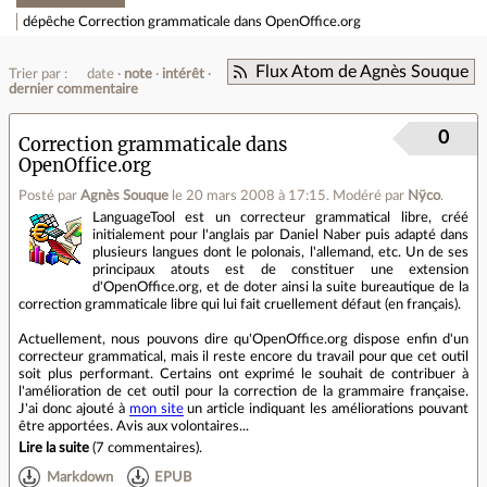
dépêche
Correction grammaticale dans OpenOffice.org
Flux Atom de Agnès Souque
Trier par :
date
note
intérêt
dernier commentaire
0
Correction grammaticale dans
OpenOffice.org
Posté par
Agnès Souque
le 20 mars 2008 à 17:15
.
Modéré par
Nÿco
.
LanguageTool est un correcteur grammatical libre, créé
initialement pour l'anglais par Daniel Naber puis adapté dans
plusieurs langues dont le polonais, l'allemand, etc. Un de ses
principaux atouts est de constituer une extension
d'OpenOffice.org, et de doter ainsi la suite bureautique de la
correction grammaticale libre qui lui fait cruellement défaut (en français).
Actuellement, nous pouvons dire qu'OpenOffice.org dispose enfin d'un
correcteur grammatical, mais il reste encore du travail pour que cet outil
soit plus performant. Certains ont exprimé le souhait de contribuer à
l'amélioration de cet outil pour la correction de la grammaire française.
J'ai donc ajouté à
mon site
un article indiquant les améliorations pouvant
être apportées. Avis aux volontaires...
Lire la suite
(
7 commentaires
).
Markdown
EPUB