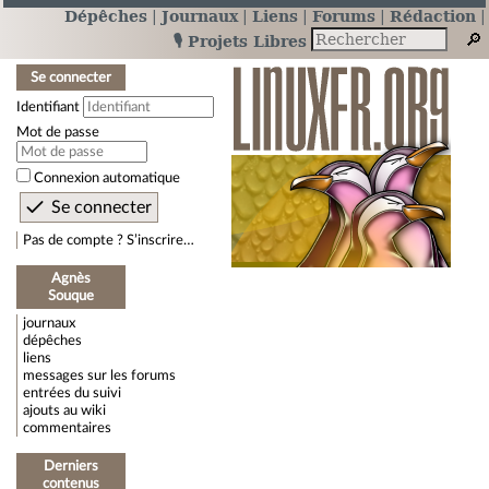
Dépêches
Journaux
Liens
Forums
Rédaction
🎙️ Projets Libres
Se connecter
Identifiant
Mot de passe
Connexion automatique
Pas de compte ? S’inscrire…
Agnès
Souque
journaux
dépêches
liens
messages sur les forums
entrées du suivi
ajouts au wiki
commentaires
Derniers
contenus