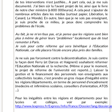
de tes interventions n'est justifiée... A part cela, oui, je me suis
documenté. J'ai bien sûr lu l'avant projet de loi, ainsi que le livre
de notre cher ministre (à 800 000euros). A cela peut s'ajouter de
nombreux articles dans les médias (surtout papier, Libération, le
Canard, Le Monde). En outre, bien que je ne sois pas enseignant,
je suis proche de ce milieu, je peux donc comprendre les
problèmes de l'école.
Au fait, je ne m'en fous pas, et je pense que les régions sont bien
plus à même de gérer leurs "problèmes" localement que de tout
remonter à Paris.
Je suis pour cette réforme qui sera bénéfique à l'Education
Nationale, car elle placera l'école encore plus près des familles.
Je ne suis pas forcement contre la décentralisation. Je suis contre
la façon dont Ferry (et Darcos et Haigneré) souhaitent réformer
l'Education Nationale et la recherche. (Même si pour le moment,
le projet de réforme de l'université est reporté...). Laisser la
gestion et le financement des personnels non enseignants aux
collectivités locales, c'est prendre un gros risque d'inégalité entre
les régions/départements, en terme de personnel d'encadrement
(medecins et infirmières scolaires, conseillers d'orientation, ATOS
...).
Pour les inégalités entre les régions et départements pour les
lycées et collèges, voir par exemple:
http://www.lexpress.fr/Express/Info/France/Dossier/lang/dossier.asp