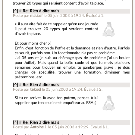
trouver 20 types qui seraient content d'avoir ta place.
[^]
#
Re: Rien à dire mais
Posté par
matiasf
le 05 juin 2003 à 19:24
.
Évalué à
1
.
> il aura vite fait de te rappeler qu'en une journée
il peut trouver 20 types qui seraient content
d'avoir ta place.
Et pour moins cher :-)
Enfin, c'est fonction de l'offre et la demande et rien d'autre. Parfois
ça sourit, parfois non. Un fonctionnaire n'a pas ce problème.
J'ai 35 ans et je suis au chômage (pas de problème j'ai un boulot
pour Juillet). Mais quand ta boîte coule et que tu mets plusieurs
semaines pour trouver un emploi, tu gamberges grave : je dois
changer de spécialité, trouver une formation, diminuer mes
prétentions, etc...
[^]
#
Re: Rien à dire mais
Posté par
tekool
le 05 juin 2003 à 19:24
.
Évalué à
2
.
Si tu en arrives là avec ton patron, penses à lui
rappeller que ton cousin est enquêteur au BSA ;)
[^]
#
Re: Rien à dire mais
Posté par
Antoine J.
le 05 juin 2003 à 19:29
.
Évalué à
1
.