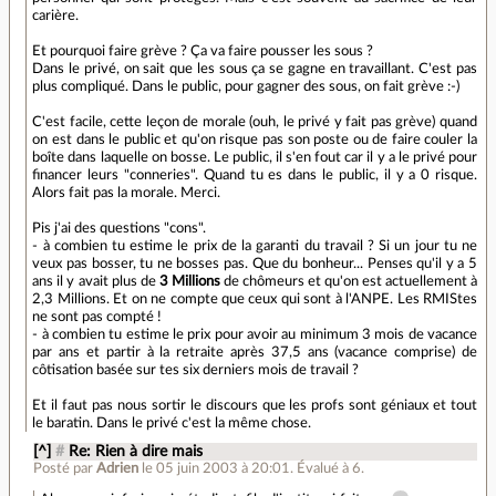
carière.
Et pourquoi faire grève ? Ça va faire pousser les sous ?
Dans le privé, on sait que les sous ça se gagne en travaillant. C'est pas
plus compliqué. Dans le public, pour gagner des sous, on fait grève :-)
C'est facile, cette leçon de morale (ouh, le privé y fait pas grève) quand
on est dans le public et qu'on risque pas son poste ou de faire couler la
boîte dans laquelle on bosse. Le public, il s'en fout car il y a le privé pour
financer leurs "conneries". Quand tu es dans le public, il y a 0 risque.
Alors fait pas la morale. Merci.
Pis j'ai des questions "cons".
- à combien tu estime le prix de la garanti du travail ? Si un jour tu ne
veux pas bosser, tu ne bosses pas. Que du bonheur... Penses qu'il y a 5
ans il y avait plus de
3 Millions
de chômeurs et qu'on est actuellement à
2,3 Millions. Et on ne compte que ceux qui sont à l'ANPE. Les RMIStes
ne sont pas compté !
- à combien tu estime le prix pour avoir au minimum 3 mois de vacance
par ans et partir à la retraite après 37,5 ans (vacance comprise) de
côtisation basée sur tes six derniers mois de travail ?
Et il faut pas nous sortir le discours que les profs sont géniaux et tout
le baratin. Dans le privé c'est la même chose.
[^]
#
Re: Rien à dire mais
Posté par
Adrien
le 05 juin 2003 à 20:01
.
Évalué à
6
.