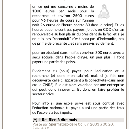
en ce qui me concerne : moins de
1000 euros par mois pour la
recherche et environ 2500 euros
pour 96 heures de cours sur l'annee
(soit 26 euros de l'heure contre 83 dans le prive). Et les
heures supp ne sont pas payees, je suis en CDD d'un an
renouvelable au bon plaisir du president de la fac, et si je
ne suis pas "reconduit" c'est nada pas d'indemnite, pas
de prime de precarite .. et sans preavis evidement.
pour un etudiant dans ma fac : environ 300 euros avec la
secu sociale, dans l'ecole d'inge, un peu plus, il font
payer une partie des polys.
Evidement tu (nous) payes pour l'education et la
recherche (et donc mon salaire), mais si je fait une
decouverte celle ci appartient a la collectivite (dans mon
cas le CNRS). Elle est alors valorisee par une entreprise
qui peut donc innover .... Et donc en faire profiter le
secteur prive
Pour info si une ecole prive est sous contrat avec
l'eduction nationale tu payes aussi une partie des frais
de l'ecole via tes impots.
[^]
#
Re: Rien à dire mais
Posté par
Spermatozoide
le 06 juin 2003 à 00:20
.
Évalué à
0
.