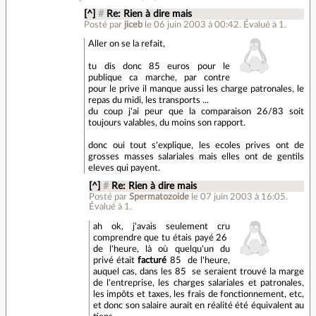
[^]
#
Re: Rien à dire mais
Posté par
jiceb
le 06 juin 2003 à 00:42
.
Évalué à
1
.
Aller on se la refait,
tu dis donc 85 euros pour le
publique ca marche, par contre
pour le prive il manque aussi les charge patronales, le
repas du midi, les transports ...
du coup j'ai peur que la comparaison 26/83 soit
toujours valables, du moins son rapport.
donc oui tout s'explique, les ecoles prives ont de
grosses masses salariales mais elles ont de gentils
eleves qui payent.
[^]
#
Re: Rien à dire mais
Posté par
Spermatozoide
le 07 juin 2003 à 16:05
.
Évalué à
1
.
ah ok, j'avais seulement cru
comprendre que tu étais payé 26 
de l'heure, là où quelqu'un du
privé était
facturé
85  de l'heure,
auquel cas, dans les 85  se seraient trouvé la marge
de l'entreprise, les charges salariales et patronales,
les impôts et taxes, les frais de fonctionnement, etc,
et donc son salaire aurait en réalité été équivalent au