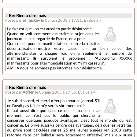
#
Re: Rien à dire mais
Posté par
el_mickey
le 05 juin 2003 à 17:31
.
Évalué à
7
.
Le fait est que l'on est aussi en partie désinformé.
Quand on voit comment est traité le sujet dans les
journaux les plus regardé de France, on a peur.
Que ce soit pour les manifestations contre la retraite,
décentralisation,<mettre votre cause ici> ou bien celles des
altermondialistes à chaque fois on a seulement le nombre de
manifestant. Ils survolent le probléme : "Aujourd'hui XXXXX
manifestants pour altermondialisation et YYYY casseurs".
AMHA nous ne sommes pas informés, voir désinformé.
#
Re: Rien à dire mais
Posté par
Adrien
le 05 juin 2003 à 17:55
.
Évalué à
4
.
Je suis d'accord, et merci à Yeupou pour ce journal. S'il
ne l'avait pas fait je m'y serais sûrement collé.
Il faut aussi dire que dans ce qui se passe en ce
moment, ce n'est pas le public qui cherche à
conserver quelques pseudos avantages, c'est tout le monde qui est
concerné. Le privé aussi va perdre des avantages, déjà que les retraites
du privé sont calculées surles 25 meilleures années (en 2008 cette
réforme faite par Balladur sera totalement effective) mais eux aussi