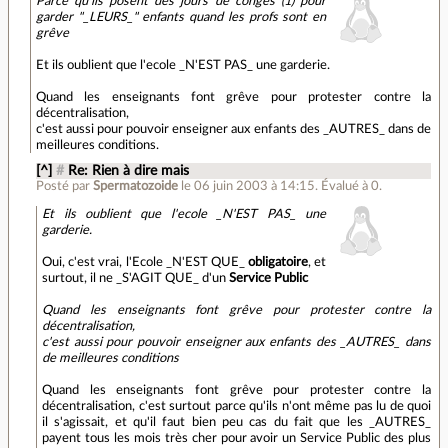
Parce qu'ils posent des jours de congés (1) pour
garder "_LEURS_" enfants quand les profs sont en
grêve
Et ils oublient que l'ecole _N'EST PAS_ une garderie.
Quand les enseignants font grêve pour protester contre la
décentralisation,
c'est aussi pour pouvoir enseigner aux enfants des _AUTRES_ dans de
meilleures conditions.
[^]
#
Re: Rien à dire mais
Posté par
Spermatozoide
le 06 juin 2003 à 14:15
.
Évalué à
0
.
Et ils oublient que l'ecole _N'EST PAS_ une
garderie.
Oui, c'est vrai, l'Ecole _N'EST QUE_
obligatoire
, et
surtout, il ne _S'AGIT QUE_ d'un
Service Public
Quand les enseignants font grêve pour protester contre la
décentralisation,
c'est aussi pour pouvoir enseigner aux enfants des _AUTRES_ dans
de meilleures conditions
Quand les enseignants font grêve pour protester contre la
décentralisation, c'est surtout parce qu'ils n'ont même pas lu de quoi
il s'agissait, et qu'il faut bien peu cas du fait que les _AUTRES_
payent tous les mois très cher pour avoir un Service Public des plus