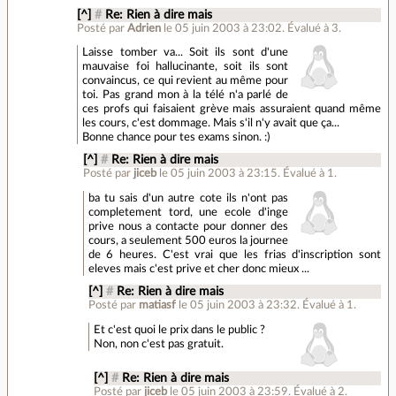
[^]
#
Re: Rien à dire mais
Posté par
Adrien
le 05 juin 2003 à 23:02
.
Évalué à
3
.
Laisse tomber va... Soit ils sont d'une
mauvaise foi hallucinante, soit ils sont
convaincus, ce qui revient au même pour
toi. Pas grand mon à la télé n'a parlé de
ces profs qui faisaient grève mais assuraient quand même
les cours, c'est dommage. Mais s'il n'y avait que ça...
Bonne chance pour tes exams sinon. :)
[^]
#
Re: Rien à dire mais
Posté par
jiceb
le 05 juin 2003 à 23:15
.
Évalué à
1
.
ba tu sais d'un autre cote ils n'ont pas
completement tord, une ecole d'inge
prive nous a contacte pour donner des
cours, a seulement 500 euros la journee
de 6 heures. C'est vrai que les frias d'inscription sont
eleves mais c'est prive et cher donc mieux ...
[^]
#
Re: Rien à dire mais
Posté par
matiasf
le 05 juin 2003 à 23:32
.
Évalué à
1
.
Et c'est quoi le prix dans le public ?
Non, non c'est pas gratuit.
[^]
#
Re: Rien à dire mais
Posté par
jiceb
le 05 juin 2003 à 23:59
.
Évalué à
2
.