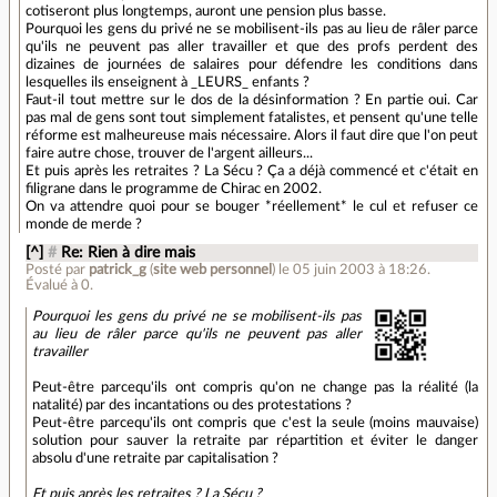
cotiseront plus longtemps, auront une pension plus basse.
Pourquoi les gens du privé ne se mobilisent-ils pas au lieu de râler parce
qu'ils ne peuvent pas aller travailler et que des profs perdent des
dizaines de journées de salaires pour défendre les conditions dans
lesquelles ils enseignent à _LEURS_ enfants ?
Faut-il tout mettre sur le dos de la désinformation ? En partie oui. Car
pas mal de gens sont tout simplement fatalistes, et pensent qu'une telle
réforme est malheureuse mais nécessaire. Alors il faut dire que l'on peut
faire autre chose, trouver de l'argent ailleurs...
Et puis après les retraites ? La Sécu ? Ça a déjà commencé et c'était en
filigrane dans le programme de Chirac en 2002.
On va attendre quoi pour se bouger *réellement* le cul et refuser ce
monde de merde ?
[^]
#
Re: Rien à dire mais
Posté par
patrick_g
(
site web personnel
)
le 05 juin 2003 à 18:26
.
Évalué à
0
.
Pourquoi les gens du privé ne se mobilisent-ils pas
au lieu de râler parce qu'ils ne peuvent pas aller
travailler
Peut-être parcequ'ils ont compris qu'on ne change pas la réalité (la
natalité) par des incantations ou des protestations ?
Peut-être parcequ'ils ont compris que c'est la seule (moins mauvaise)
solution pour sauver la retraite par répartition et éviter le danger
absolu d'une retraite par capitalisation ?
Et puis après les retraites ? La Sécu ?