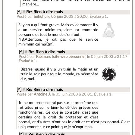
manière...
[^]
#
Re: Rien à dire mais
Posté par
huhuhu
le 05 juin 2003 à 20:00
.
Évalué à
1
.
Si y'en a qui font greve. Mais evidemment il y
a un service minimum, alors ca emmerde
personne et tout le monde s'en fout.
NB:Attention, je dit pas que le service
minimum cai mal(tm).
[^]
#
Re: Rien à dire mais
Posté par
Fabimaru
(
site web personnel
)
le 05 juin 2003 à 21:17
.
Évalué à
1
.
Bizarre, quand il y a un train le matin et un
train le soir pour tout le monde, ça m'embête
dur, moi.
[^]
#
Re: Rien à dire mais
Posté par
Antoine J.
le 05 juin 2003 à 20:01
.
Évalué à
1
.
Je ne me prononcerai pas sur le problème des
retraites ni sur le bien-fondé des grèves des
fonctionnaires. Ce que je constate, c'est que
certains ont le droit de protester et c'est
normal, et d'autres n'ont pas le droit et ce n'est pas normal. C'est
uniquement sur ce point que je m'exprimais.
[^]
#
Re: Rien à dire mais