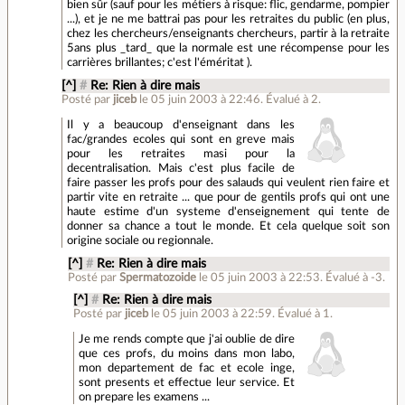
bien sûr (sauf pour les métiers à risque: flic, gendarme, pompier
...), et je ne me battrai pas pour les retraites du public (en plus,
chez les chercheurs/enseignants chercheurs, partir à la retraite
5ans plus _tard_ que la normale est une récompense pour les
carrières brillantes; c'est l'éméritat ).
[^]
#
Re: Rien à dire mais
Posté par
jiceb
le 05 juin 2003 à 22:46
.
Évalué à
2
.
Il y a beaucoup d'enseignant dans les
fac/grandes ecoles qui sont en greve mais
pour les retraites masi pour la
decentralisation. Mais c'est plus facile de
faire passer les profs pour des salauds qui veulent rien faire et
partir vite en retraite ... que pour de gentils profs qui ont une
haute estime d'un systeme d'enseignement qui tente de
donner sa chance a tout le monde. Et cela quelque soit son
origine sociale ou regionnale.
[^]
#
Re: Rien à dire mais
Posté par
Spermatozoide
le 05 juin 2003 à 22:53
.
Évalué à
-3
.
[^]
#
Re: Rien à dire mais
Posté par
jiceb
le 05 juin 2003 à 22:59
.
Évalué à
1
.
Je me rends compte que j'ai oublie de dire
que ces profs, du moins dans mon labo,
mon departement de fac et ecole inge,
sont presents et effectue leur service. Et
on prepare les examens ...