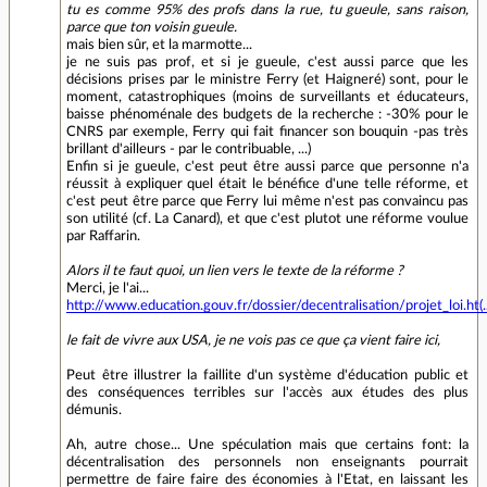
tu es comme 95% des profs dans la rue, tu gueule, sans raison,
parce que ton voisin gueule.
mais bien sûr, et la marmotte...
je ne suis pas prof, et si je gueule, c'est aussi parce que les
décisions prises par le ministre Ferry (et Haigneré) sont, pour le
moment, catastrophiques (moins de surveillants et éducateurs,
baisse phénoménale des budgets de la recherche : -30% pour le
CNRS par exemple, Ferry qui fait financer son bouquin -pas très
brillant d'ailleurs - par le contribuable, ...)
Enfin si je gueule, c'est peut être aussi parce que personne n'a
réussit à expliquer quel était le bénéfice d'une telle réforme, et
c'est peut être parce que Ferry lui même n'est pas convaincu pas
son utilité (cf. La Canard), et que c'est plutot une réforme voulue
par Raffarin.
Alors il te faut quoi, un lien vers le texte de la réforme ?
Merci, je l'ai...
http://www.education.gouv.fr/dossier/decentralisation/projet_loi.ht(..
le fait de vivre aux USA, je ne vois pas ce que ça vient faire ici,
Peut être illustrer la faillite d'un système d'éducation public et
des conséquences terribles sur l'accès aux études des plus
démunis.
Ah, autre chose... Une spéculation mais que certains font: la
décentralisation des personnels non enseignants pourrait
permettre de faire faire des économies à l'Etat, en laissant les