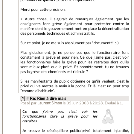
personnel hospitalier peut etre requisitionné.
Merci pour cette précision.
> Autre chose, il s'agirait de remarquer également que les
enseignants font grève également pour protester contre la
manière dont le gouvernement met en place la décentralisation
des personnels techniques et administratifs.
Sur ce point, je ne me suis absolument pas "documenté" :-)
Plus globalement, je ne pense pas que le fonctionnaire font
constament la grève et pour rien. Ce que j'aime pas, c'est voir
les fonctionnaires faire la grève pour les retraites alors qu'ils
sont mieux placé que le privé. Et honnètement, tu ne trouves
pas la grève des cheminots est ridicule ?
Si les manifestants du public obtienne ce qu'ils veulent, c'est le
privé qui va mettre la main à la poche. Et là, c'est un peut trop
"comme d'habitude".
[^]
#
Re: Rien à dire mais
Posté par
Laurent Simon
le 05 juin 2003 à 20:28
.
Évalué à
1
.
Ce que j'aime pas, c'est voir les
fonctionnaires faire la grève pour les
retraites
Je trouve le déséquilibre public/privé totalement injustifié,