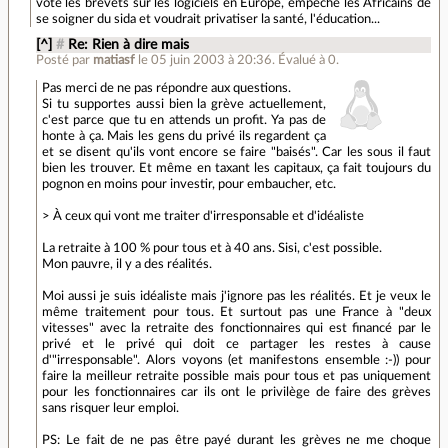
vote les brevets sur les logiciels en Europe, empêche les Africains de
se soigner du sida et voudrait privatiser la santé, l'éducation...
[^]
#
Re: Rien à dire mais
Posté par
matiasf
le 05 juin 2003 à 20:36
.
Évalué à
0
.
Pas merci de ne pas répondre aux questions.
Si tu supportes aussi bien la grève actuellement,
c'est parce que tu en attends un profit. Ya pas de
honte à ça. Mais les gens du privé ils regardent ça
et se disent qu'ils vont encore se faire "baisés". Car les sous il faut
bien les trouver. Et même en taxant les capitaux, ça fait toujours du
pognon en moins pour investir, pour embaucher, etc.
> À ceux qui vont me traiter d'irresponsable et d'idéaliste
La retraite à 100 % pour tous et à 40 ans. Sisi, c'est possible.
Mon pauvre, il y a des réalités.
Moi aussi je suis idéaliste mais j'ignore pas les réalités. Et je veux le
même traitement pour tous. Et surtout pas une France à "deux
vitesses" avec la retraite des fonctionnaires qui est financé par le
privé et le privé qui doit ce partager les restes à cause
d'"irresponsable". Alors voyons (et manifestons ensemble :-)) pour
faire la meilleur retraite possible mais pour tous et pas uniquement
pour les fonctionnaires car ils ont le privilège de faire des grèves
sans risquer leur emploi.
PS: Le fait de ne pas être payé durant les grèves ne me choque