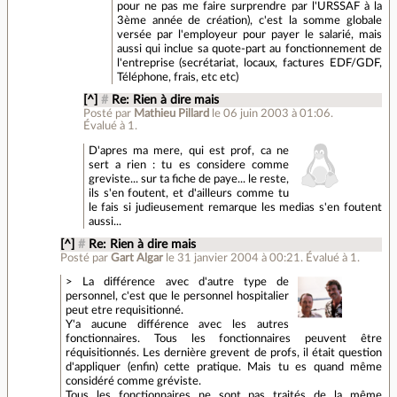
pour ne pas me faire surprendre par l'URSSAF à la
3ème année de création), c'est la somme globale
versée par l'employeur pour payer le salarié, mais
aussi qui inclue sa quote-part au fonctionnement de
l'entreprise (secrétariat, locaux, factures EDF/GDF,
Téléphone, frais, etc etc)
[^]
#
Re: Rien à dire mais
Posté par
Mathieu Pillard
le 06 juin 2003 à 01:06
.
Évalué à
1
.
D'apres ma mere, qui est prof, ca ne
sert a rien : tu es considere comme
greviste... sur ta fiche de paye... le reste,
ils s'en foutent, et d'ailleurs comme tu
le fais si judieusement remarque les medias s'en foutent
aussi...
[^]
#
Re: Rien à dire mais
Posté par
Gart Algar
le 31 janvier 2004 à 00:21
.
Évalué à
1
.
> La différence avec d'autre type de
personnel, c'est que le personnel hospitalier
peut etre requisitionné.
Y'a aucune différence avec les autres
fonctionnaires. Tous les fonctionnaires peuvent être
réquisitionnés. Les dernière grevent de profs, il était question
d'appliquer (enfin) cette pratique. Mais tu es quand même
considéré comme gréviste.
Tous les fonctionnaires ne sont pas traités de la même