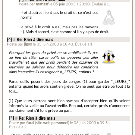
Posté par
matiasf
le 05 juin 2003 à 20:10
.
Évalué à
1
.
> et d'autres n'ont pas le droit et ce n'est pas
normal
le privé à le droit aussi, mais pas les moyens
:-). Mais d'accord, c'est comme si il n'y a pas de droit.
[^]
#
Re: Rien à dire mais
Posté par
jigso
le 05 juin 2003 à 18:43
.
Évalué à
1
.
Pourquoi les gens du privé ne se mobilisent-ils pas
au lieu de râler parce qu'ils ne peuvent pas aller
travailler et que des profs perdent des dizaines de
journées de salaires pour défendre les conditions
dans lesquelles ils enseignent à _LEURS_ enfants ?
Parce qu'ils posent des jours de congés (1) pour garder "_LEURS_"
enfants quand les profs sont en grêve. On ne peut pas être partout à la
fois...
(1) Que leurs patrons sont bien sympas d'accepter bien qu'ils soient
informés la veille ou l'avant-veille. Ben oui, certains profs n'annoncent
pas clairement s'il font grève ou pas...
[^]
#
Re: Rien à dire mais
Posté par
furai
(
site web personnel
)
le 06 juin 2003 à 09:51
.
Évalué à
2
.