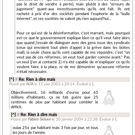
pas le droit de vendre à perte), mais plutôt à des "erreurs de
jugement" quant-aux investissements qu'ils ont fait. Ils ont
racheté à prix d'or des sociétés pendant l'euphorie de la "bulle
internet", et ces sociétés ne valent plu rien aujourd'hui...
Pour ce qui est de la désinformation, c'est marrant, mais pourquoi
est-ce que le gouvernement explique bien ce qu'il veut faire alors
que quand j'essaie de dialoguer avec des gens issus des syndicats
(ceux qui envoient tout plein d'appel à la grève dans les boites
mail), la seule chose qu'ils sont capable de me répondre, c'est "on
veut pas de ces réformes, on veut tout garder comme avant." Pas
un seul (j'en ai contacté 2) n'a été capable de m'expliquer ce qu'ils
veulent faire à la place, ni de me démontrer qu'aucune réforme
n'était nécessaire.
[^]
#
Re: Rien à dire mais
Posté par
N/A
le 11 juin 2003 à 20:14
.
Évalué à
1
.
Objectivement, 16 milliards d'euros pour 65
millions d'habitants, ça ne fait guère que 25
centimes de plus par habitant pour combler le
déficit.
[^]
#
Re: Rien à dire mais
Posté par
Fabien Seisen
le 30 janvier 2004 à 22:38
.
Évalué à
1
.
ouias 25¢ par habitant mais 3 fois par jour, et tous
les jours de l'année.