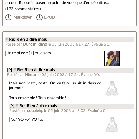
productif pour imposer un point de vue, que d'en débattre...
(
173 commentaires
).
Markdown
EPUB
#
Re: Rien à dire mais
Posté par
Duncan Idaho
le 05 juin 2003 à 17:27
.
Évalué à
1
.
Je te plusse [+] et je sors
[^]
#
Re: Rien à dire mais
Posté par
Nimlar
le 05 juin 2003 à 17:54
.
Évalué à
0
.
Mais non reste, reste. On va faire un sit-in dans ce
journal !
Tous ensemble ! Tous ensemble !
[^]
#
Re: Rien à dire mais
Posté par
doublehp
le 05 juin 2003 à 18:02
.
Évalué à
0
.
\o/ YO \o/ YO \o/