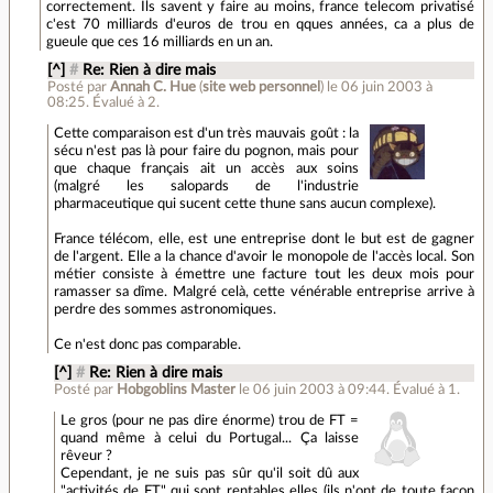
correctement. Ils savent y faire au moins, france telecom privatisé
c'est 70 milliards d'euros de trou en qques années, ca a plus de
gueule que ces 16 milliards en un an.
[^]
#
Re: Rien à dire mais
Posté par
Annah C. Hue
(
site web personnel
)
le 06 juin 2003 à
08:25
.
Évalué à
2
.
Cette comparaison est d'un très mauvais goût : la
sécu n'est pas là pour faire du pognon, mais pour
que chaque français ait un accès aux soins
(malgré les salopards de l'industrie
pharmaceutique qui sucent cette thune sans aucun complexe).
France télécom, elle, est une entreprise dont le but est de gagner
de l'argent. Elle a la chance d'avoir le monopole de l'accès local. Son
métier consiste à émettre une facture tout les deux mois pour
ramasser sa dîme. Malgré celà, cette vénérable entreprise arrive à
perdre des sommes astronomiques.
Ce n'est donc pas comparable.
[^]
#
Re: Rien à dire mais
Posté par
Hobgoblins Master
le 06 juin 2003 à 09:44
.
Évalué à
1
.
Le gros (pour ne pas dire énorme) trou de FT =
quand même à celui du Portugal... Ça laisse
rêveur ?
Cependant, je ne suis pas sûr qu'il soit dû aux
"activités de FT" qui sont rentables elles (ils n'ont de toute façon