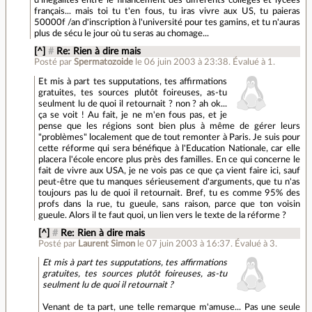
français... mais toi tu t'en fous, tu iras vivre aux US, tu paieras
50000f /an d'inscription à l'université pour tes gamins, et tu n'auras
plus de sécu le jour où tu seras au chomage...
[^]
#
Re: Rien à dire mais
Posté par
Spermatozoide
le 06 juin 2003 à 23:38
.
Évalué à
1
.
Et mis à part tes supputations, tes affirmations
gratuites, tes sources plutôt foireuses, as-tu
seulment lu de quoi il retournait ? non ? ah ok...
ça se voit ! Au fait, je ne m'en fous pas, et je
pense que les régions sont bien plus à même de gérer leurs
"problèmes" localement que de tout remonter à Paris. Je suis pour
cette réforme qui sera bénéfique à l'Education Nationale, car elle
placera l'école encore plus près des familles. En ce qui concerne le
fait de vivre aux USA, je ne vois pas ce que ça vient faire ici, sauf
peut-être que tu manques sérieusement d'arguments, que tu n'as
toujours pas lu de quoi il retournait. Bref, tu es comme 95% des
profs dans la rue, tu gueule, sans raison, parce que ton voisin
gueule. Alors il te faut quoi, un lien vers le texte de la réforme ?
[^]
#
Re: Rien à dire mais
Posté par
Laurent Simon
le 07 juin 2003 à 16:37
.
Évalué à
3
.
Et mis à part tes supputations, tes affirmations
gratuites, tes sources plutôt foireuses, as-tu
seulment lu de quoi il retournait ?
Venant de ta part, une telle remarque m'amuse... Pas une seule