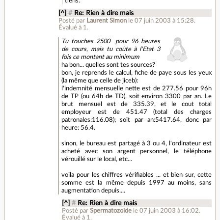
tiens.
[^]
#
Re: Rien à dire mais
Posté par
Laurent Simon
le 07 juin 2003 à 15:28
.
Évalué à
1
.
Tu touches 2500  pour 96 heures
de cours, mais tu coûte à l'Etat 3
fois ce montant au minimum
ha bon... quelles sont tes sources?
bon, je reprends le calcul, fiche de paye sous les yeux
(la même que celle de jiceb):
l'indemnité mensuelle nette est de 277.56 pour 96h
de TP (ou 64h de TD), soit environ 3300 par an. Le
brut mensuel est de 335.39, et le cout total
employeur est de 451.47 (total des charges
patronales:116.08); soit par an:5417.64, donc par
heure: 56.4.
sinon, le bureau est partagé à 3 ou 4, l'ordinateur est
acheté avec son argent personnel, le téléphone
vérouillé sur le local, etc...
voila pour les chiffres vérifiables ... et bien sur, cette
somme est la même depuis 1997 au moins, sans
augmentation depuis....
[^]
#
Re: Rien à dire mais
Posté par
Spermatozoide
le 07 juin 2003 à 16:02
.
Évalué à
1
.