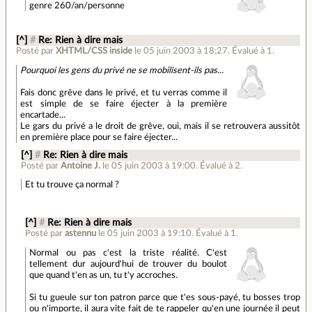
genre 260/an/personne
[^]
#
Re: Rien à dire mais
Posté par
XHTML/CSS inside
le 05 juin 2003 à 18:27
.
Évalué à
1
.
Pourquoi les gens du privé ne se mobilisent-ils pas...
Fais donc grêve dans le privé, et tu verras comme il
est simple de se faire éjecter à la première
encartade...
Le gars du privé a le droit de grêve, oui, mais il se retrouvera aussitôt
en première place pour se faire éjecter...
[^]
#
Re: Rien à dire mais
Posté par
Antoine J.
le 05 juin 2003 à 19:00
.
Évalué à
2
.
Et tu trouve ça normal ?
[^]
#
Re: Rien à dire mais
Posté par
astennu
le 05 juin 2003 à 19:10
.
Évalué à
1
.
Normal ou pas c'est la triste réalité. C'est
tellement dur aujourd'hui de trouver du boulot
que quand t'en as un, tu t'y accroches.
Si tu gueule sur ton patron parce que t'es sous-payé, tu bosses trop
ou n'importe, il aura vite fait de te rappeler qu'en une journée il peut