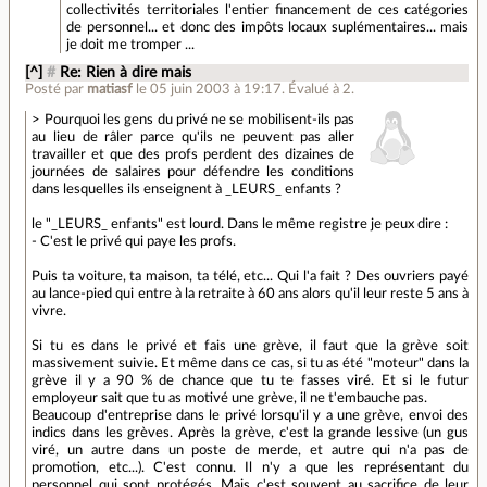
collectivités territoriales l'entier financement de ces catégories
de personnel... et donc des impôts locaux suplémentaires... mais
je doit me tromper ...
[^]
#
Re: Rien à dire mais
Posté par
matiasf
le 05 juin 2003 à 19:17
.
Évalué à
2
.
> Pourquoi les gens du privé ne se mobilisent-ils pas
au lieu de râler parce qu'ils ne peuvent pas aller
travailler et que des profs perdent des dizaines de
journées de salaires pour défendre les conditions
dans lesquelles ils enseignent à _LEURS_ enfants ?
le "_LEURS_ enfants" est lourd. Dans le même registre je peux dire :
- C'est le privé qui paye les profs.
Puis ta voiture, ta maison, ta télé, etc... Qui l'a fait ? Des ouvriers payé
au lance-pied qui entre à la retraite à 60 ans alors qu'il leur reste 5 ans à
vivre.
Si tu es dans le privé et fais une grève, il faut que la grève soit
massivement suivie. Et même dans ce cas, si tu as été "moteur" dans la
grève il y a 90 % de chance que tu te fasses viré. Et si le futur
employeur sait que tu as motivé une grève, il ne t'embauche pas.
Beaucoup d'entreprise dans le privé lorsqu'il y a une grève, envoi des
indics dans les grèves. Après la grève, c'est la grande lessive (un gus
viré, un autre dans un poste de merde, et autre qui n'a pas de
promotion, etc...). C'est connu. Il n'y a que les représentant du
personnel qui sont protégés. Mais c'est souvent au sacrifice de leur