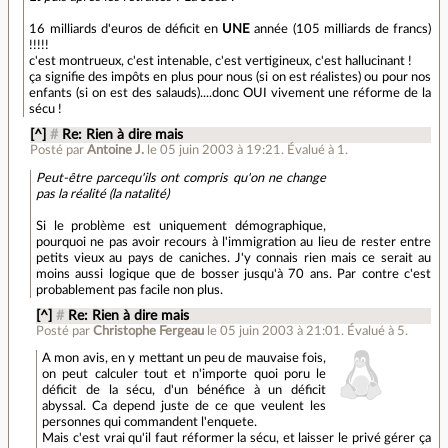
16 milliards d'euros de déficit en
UNE
année (105 milliards de francs)
!!!!!
c'est montrueux, c'est intenable, c'est vertigineux, c'est hallucinant !
ça signifie des impôts en plus pour nous (si on est réalistes) ou pour nos
enfants (si on est des salauds)....donc OUI vivement une réforme de la
sécu !
[^]
#
Re: Rien à dire mais
Posté par
Antoine J.
le 05 juin 2003 à 19:21
.
Évalué à
1
.
Peut-être parcequ'ils ont compris qu'on ne change
pas la réalité (la natalité)
Si le problème est uniquement démographique,
pourquoi ne pas avoir recours à l'immigration au lieu de rester entre
petits vieux au pays de caniches. J'y connais rien mais ce serait au
moins aussi logique que de bosser jusqu'à 70 ans. Par contre c'est
probablement pas facile non plus.
[^]
#
Re: Rien à dire mais
Posté par
Christophe Fergeau
le 05 juin 2003 à 21:01
.
Évalué à
5
.
A mon avis, en y mettant un peu de mauvaise fois,
on peut calculer tout et n'importe quoi poru le
déficit de la sécu, d'un bénéfice à un déficit
abyssal. Ca depend juste de ce que veulent les
personnes qui commandent l'enquete.
Mais c'est vrai qu'il faut réformer la sécu, et laisser le privé gérer ça