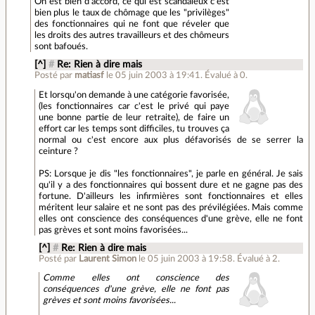
On est bien d'accord, ce qui est scandaleux c'est
bien plus le taux de chômage que les "privilèges"
des fonctionnaires qui ne font que réveler que
les droits des autres travailleurs et des chômeurs
sont bafoués.
[^]
#
Re: Rien à dire mais
Posté par
matiasf
le 05 juin 2003 à 19:41
.
Évalué à
0
.
Et lorsqu'on demande à une catégorie favorisée,
(les fonctionnaires car c'est le privé qui paye
une bonne partie de leur retraite), de faire un
effort car les temps sont difficiles, tu trouves ça
normal ou c'est encore aux plus défavorisés de se serrer la
ceinture ?
PS: Lorsque je dis "les fonctionnaires", je parle en général. Je sais
qu'il y a des fonctionnaires qui bossent dure et ne gagne pas des
fortune. D'ailleurs les infirmières sont fonctionnaires et elles
méritent leur salaire et ne sont pas des prévilégiées. Mais comme
elles ont conscience des conséquences d'une grève, elle ne font
pas grèves et sont moins favorisées...
[^]
#
Re: Rien à dire mais
Posté par
Laurent Simon
le 05 juin 2003 à 19:58
.
Évalué à
2
.
Comme elles ont conscience des
conséquences d'une grève, elle ne font pas
grèves et sont moins favorisées...