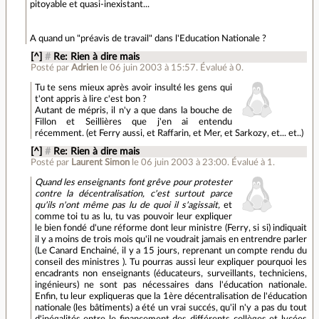
pitoyable et quasi-inexistant...
A quand un "préavis de travail" dans l'Education Nationale ?
[^]
#
Re: Rien à dire mais
Posté par
Adrien
le 06 juin 2003 à 15:57
.
Évalué à
0
.
Tu te sens mieux après avoir insulté les gens qui
t'ont appris à lire c'est bon ?
Autant de mépris, il n'y a que dans la bouche de
Fillon et Seillières que j'en ai entendu
récemment. (et Ferry aussi, et Raffarin, et Mer, et Sarkozy, et... et..)
[^]
#
Re: Rien à dire mais
Posté par
Laurent Simon
le 06 juin 2003 à 23:00
.
Évalué à
1
.
Quand les enseignants font grêve pour protester
contre la décentralisation, c'est surtout parce
qu'ils n'ont même pas lu de quoi il s'agissait,
et
comme toi tu as lu, tu vas pouvoir leur expliquer
le bien fondé d'une réforme dont leur ministre (Ferry, si si) indiquait
il y a moins de trois mois qu'il ne voudrait jamais en entrendre parler
(Le Canard Enchainé, il y a 15 jours, reprenant un compte rendu du
conseil des ministres ). Tu pourras aussi leur expliquer pourquoi les
encadrants non enseignants (éducateurs, surveillants, techniciens,
ingénieurs) ne sont pas nécessaires dans l'éducation nationale.
Enfin, tu leur expliqueras que la 1ère décentralisation de l'éducation
nationale (les bâtiments) a été un vrai succés, qu'il n'y a pas du tout
d'inégalités entre le financement des différents collèges et lycées