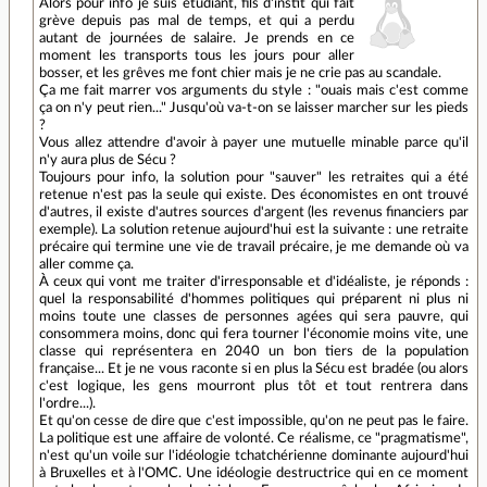
Alors pour info je suis étudiant, fils d'instit qui fait
grève depuis pas mal de temps, et qui a perdu
autant de journées de salaire. Je prends en ce
moment les transports tous les jours pour aller
bosser, et les grêves me font chier mais je ne crie pas au scandale.
Ça me fait marrer vos arguments du style : "ouais mais c'est comme
ça on n'y peut rien..." Jusqu'où va-t-on se laisser marcher sur les pieds
?
Vous allez attendre d'avoir à payer une mutuelle minable parce qu'il
n'y aura plus de Sécu ?
Toujours pour info, la solution pour "sauver" les retraites qui a été
retenue n'est pas la seule qui existe. Des économistes en ont trouvé
d'autres, il existe d'autres sources d'argent (les revenus financiers par
exemple). La solution retenue aujourd'hui est la suivante : une retraite
précaire qui termine une vie de travail précaire, je me demande où va
aller comme ça.
À ceux qui vont me traiter d'irresponsable et d'idéaliste, je réponds :
quel la responsabilité d'hommes politiques qui préparent ni plus ni
moins toute une classes de personnes agées qui sera pauvre, qui
consommera moins, donc qui fera tourner l'économie moins vite, une
classe qui représentera en 2040 un bon tiers de la population
française... Et je ne vous raconte si en plus la Sécu est bradée (ou alors
c'est logique, les gens mourront plus tôt et tout rentrera dans
l'ordre...).
Et qu'on cesse de dire que c'est impossible, qu'on ne peut pas le faire.
La politique est une affaire de volonté. Ce réalisme, ce "pragmatisme",
n'est qu'un voile sur l'idéologie tchatchérienne dominante aujourd'hui
à Bruxelles et à l'OMC. Une idéologie destructrice qui en ce moment