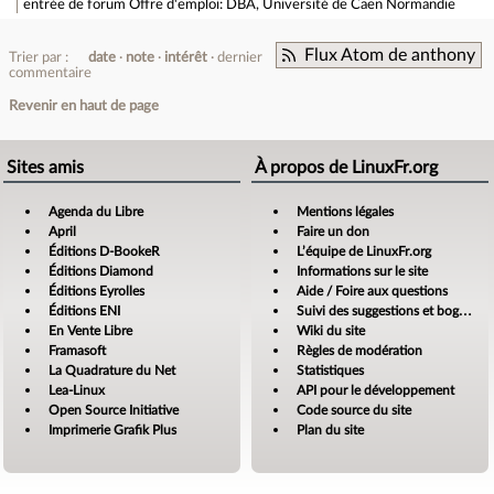
entrée de forum
Offre d'emploi: DBA, Université de Caen Normandie
Flux Atom de anthony
Trier par :
date
note
intérêt
dernier
commentaire
Revenir en haut de page
Sites amis
À propos de LinuxFr.org
Agenda du Libre
Mentions légales
April
Faire un don
Éditions D-BookeR
L’équipe de LinuxFr.org
Éditions Diamond
Informations sur le site
Éditions Eyrolles
Aide / Foire aux questions
Éditions ENI
Suivi des suggestions et bogues
En Vente Libre
Wiki du site
Framasoft
Règles de modération
La Quadrature du Net
Statistiques
Lea-Linux
API pour le développement
Open Source Initiative
Code source du site
Imprimerie Grafik Plus
Plan du site