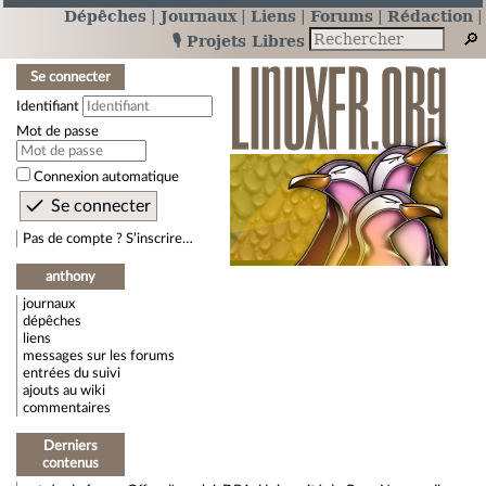
Dépêches
Journaux
Liens
Forums
Rédaction
🎙️ Projets Libres
Se connecter
Identifiant
Mot de passe
Connexion automatique
Pas de compte ? S’inscrire…
anthony
journaux
dépêches
liens
messages sur les forums
entrées du suivi
ajouts au wiki
commentaires
Derniers
contenus