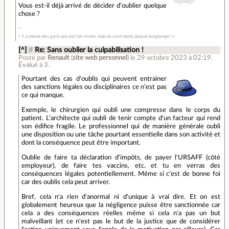
Vous est-il déjà arrivé de décider d’oublier quelque
chose ?
« Y a même des gens qui ont l’air vivant, mais ils sont morts depuis longtemps ! »
[^]
#
Re: Sans oublier la culpabilisation !
Posté par
Renault
(
site web personnel
)
le 29 octobre 2023 à 02:19
.
Évalué à
3
.
Pourtant des cas d'oublis qui peuvent entrainer
des sanctions légales ou disciplinaires ce n'est pas
ce qui manque.
Exemple, le chirurgien qui oubli une compresse dans le corps du
patient. L'architecte qui oubli de tenir compte d'un facteur qui rend
son édifice fragile. Le professionnel qui de manière générale oubli
une disposition ou une tâche pourtant essentielle dans son activité et
dont la conséquence peut être important.
Oublie de faire ta déclaration d'impôts, de payer l'URSAFF (côté
employeur), de faire tes vaccins, etc. et tu en verras des
conséquences légales potentiellement. Même si c'est de bonne foi
car des oublis cela peut arriver.
Bref, cela n'a rien d'anormal ni d'unique à vrai dire. Et on est
globalement heureux que la négligence puisse être sanctionnée car
cela a des conséquences réelles même si cela n'a pas un but
malveillant (et ce n'est pas le but de la justice que de considérer