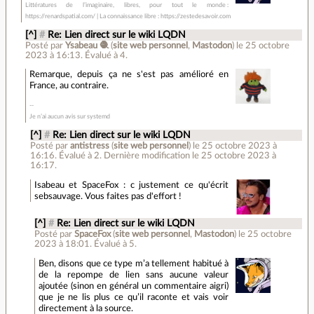
Littératures de l’imaginaire, libres, pour tout le monde :
https://renardspatial.com/ | La connaissance libre : https://zestedesavoir.com
[^]
#
Re: Lien direct sur le wiki LQDN
Posté par
Ysabeau 🧶
(
site web personnel
,
Mastodon
)
le 25 octobre
2023 à 16:13
.
Évalué à
4
.
Remarque, depuis ça ne s'est pas amélioré en
France, au contraire.
Je n’ai aucun avis sur systemd
[^]
#
Re: Lien direct sur le wiki LQDN
Posté par
antistress
(
site web personnel
)
le 25 octobre 2023 à
16:16
.
Évalué à
2
.
Dernière modification le 25 octobre 2023 à
16:17.
Isabeau et SpaceFox : c justement ce qu'écrit
sebsauvage. Vous faites pas d'effort !
[^]
#
Re: Lien direct sur le wiki LQDN
Posté par
SpaceFox
(
site web personnel
,
Mastodon
)
le 25 octobre
2023 à 18:01
.
Évalué à
5
.
Ben, disons que ce type m’a tellement habitué à
de la repompe de lien sans aucune valeur
ajoutée (sinon en général un commentaire aigri)
que je ne lis plus ce qu’il raconte et vais voir
directement à la source.