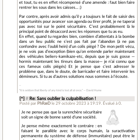
et tout, tu es en effet récompensé d’une amende : faut bien faire
rentrer les sous dans les caisses… ;)
Par contre, après avoir admis qu’il y a toujours le fait de saisir des
opportunités pour avancer son agenda ou tirer profit, je ne taperai
pas avec toi sur le point sécuritaire. C’est probablement là le
principal point de désaccord avec les réponses que tu as eu.
En effet, quand tu regardes bien, combien d’attentats à la bombe
dans un lieu public ne s’est pas fait par l’abandon (à ne pas
confondre avec l’oubli hein) d’un colis piégé ? De mon petit vécu,
je ne vois pas d’exception (bien qu’on entende parler maintenant
des véhicules beliers-kamikaze-etc, depuis que je suis gosse —
hormis maintenant les tireurs dans la masse— je n’ai connu que
ces fameux colis piégés) Et je pense que c’est adresser le
problème que, dans le doute, de barricader et faire intervenir les
démineurs. Si tu as d’autres solutions nous sommes à l’écoute.
“It is seldom that liberty of any kind is lost all at once.” ― David Hume
[^]
#
Re: Sans oublier la culpabilisation !
Posté par
PhRæD
le 29 octobre 2023 à 19:19
.
Évalué à
0
.
Je ne pense pas que la surenchère sécuritaire
soit un signe de bonne santé d'une société.
Je pense même exactement le contraire : en
faisant le parallèle avec le corps humain, la suractivation
permanente du système de défense (immunitaire) peut être le