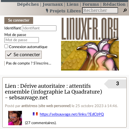
Dépêches
Journaux
Liens
Forums
Rédaction
🎙️ Projets Libres
Se connecter
Identifiant
Mot de passe
Connexion automatique
Pas de compte ? S’inscrire…
3
Lien
Dérive autoritaire : attentifs
ensemble (infographie La Quadrature)
- sebsauvage.net
Posté par
antistress
(
site web personnel
)
le 25 octobre 2023 à 14:46
.
https://sebsauvage.net/links/?EdCb9Q
(
27 commentaires
).