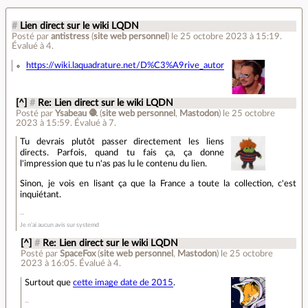
#
Lien direct sur le wiki LQDN
Posté par
antistress
(
site web personnel
)
le 25 octobre 2023 à 15:19
.
Évalué à
4
.
https://wiki.laquadrature.net/D%C3%A9rive_autoritaire
[^]
#
Re: Lien direct sur le wiki LQDN
Posté par
Ysabeau 🧶
(
site web personnel
,
Mastodon
)
le 25 octobre
2023 à 15:59
.
Évalué à
7
.
Tu devrais plutôt passer directement les liens
directs. Parfois, quand tu fais ça, ça donne
l'impression que tu n'as pas lu le contenu du lien.
Sinon, je vois en lisant ça que la France a toute la collection, c'est
inquiétant.
Je n’ai aucun avis sur systemd
[^]
#
Re: Lien direct sur le wiki LQDN
Posté par
SpaceFox
(
site web personnel
,
Mastodon
)
le 25 octobre
2023 à 16:05
.
Évalué à
4
.
Surtout que
cette image date de 2015
.