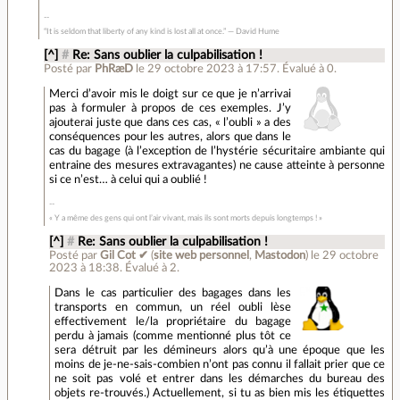
“It is seldom that liberty of any kind is lost all at once.” ― David Hume
[^]
#
Re: Sans oublier la culpabilisation !
Posté par
PhRæD
le 29 octobre 2023 à 17:57
.
Évalué à
0
.
Merci d’avoir mis le doigt sur ce que je n’arrivai
pas à formuler à propos de ces exemples. J’y
ajouterai juste que dans ces cas, « l’oubli » a des
conséquences pour les autres, alors que dans le
cas du bagage (à l’exception de l’hystérie sécuritaire ambiante qui
entraine des mesures extravagantes) ne cause atteinte à personne
si ce n’est… à celui qui a oublié !
« Y a même des gens qui ont l’air vivant, mais ils sont morts depuis longtemps ! »
[^]
#
Re: Sans oublier la culpabilisation !
Posté par
Gil Cot ✔
(
site web personnel
,
Mastodon
)
le 29 octobre
2023 à 18:38
.
Évalué à
2
.
Dans le cas particulier des bagages dans les
transports en commun, un réel oubli lèse
effectivement le/la propriétaire du bagage
perdu à jamais (comme mentionné plus tôt ce
sera détruit par les démineurs alors qu’à une époque que les
moins de je-ne-sais-combien n’ont pas connu il fallait prier que ce
ne soit pas volé et entrer dans les démarches du bureau des
objets re-trouvés.) Actuellement, si tu as bien mis les étiquettes