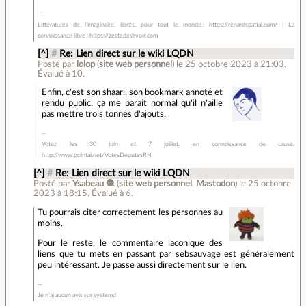
Littératures de l’imaginaire, libres, pour tout le monde : https://renardspatial.com/ | La
connaissance libre : https://zestedesavoir.com
[^]
#
Re: Lien direct sur le wiki LQDN
Posté par
lolop
(
site web personnel
)
le 25 octobre 2023 à 21:03
.
Évalué à
10
.
Enfin, c'est son shaari, son bookmark annoté et
rendu public, ça me parait normal qu'il n'aille
pas mettre trois tonnes d'ajouts.
Votez les 30 juin et 7 juillet, en connaissance de cause.
http://www.pointal.net/VotesDeputesRN
[^]
#
Re: Lien direct sur le wiki LQDN
Posté par
Ysabeau 🧶
(
site web personnel
,
Mastodon
)
le 25 octobre
2023 à 18:15
.
Évalué à
6
.
Tu pourrais citer correctement les personnes au
moins.
Pour le reste, le commentaire laconique des
liens que tu mets en passant par sebsauvage est généralement
peu intéressant. Je passe aussi directement sur le lien.
Je n’ai aucun avis sur systemd