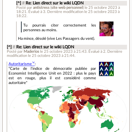
[^]
#
Re: Lien direct sur le wiki LQDN
Posté par
antistress
(
site web personnel
)
le 25 octobre 2023 à
18:21
.
Évalué à
3
.
Dernière modification le 25 octobre 2023 à
18:22.
Tu pourrais citer correctement les
personnes au moins.
Ha mince, désolé (vive Les Passagers du vent).
[^]
#
Re: Lien direct sur le wiki LQDN
Posté par
Maderios
le 25 octobre 2023 à 21:43
.
Évalué à
2
.
Dernière
modification le 25 octobre 2023 à 21:44.
Autoritarisme
:
"Carte de l'indice de démocratie publiée par
Economist Intelligence Unit en 2022 : plus le pays
est en rouge, plus il est considéré comme
autoritaire"