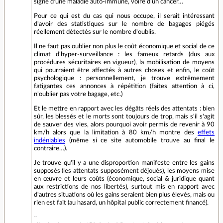
signe d'une maladie auto-immune, voire d'un cancer…
Pour ce qui est du cas qui nous occupe, il serait intéressant
d'avoir des statistiques sur le nombre de bagages piégés
réellement détectés sur le nombre d'oublis.
Il ne faut pas oublier non plus le coût économique et social de ce
climat d'hyper-surveillance : les fameux retards (dus aux
procédures sécuritaires en vigueur), la mobilisation de moyens
qui pourraient être affectés à autres choses et enfin, le coût
psychologique : personnellement, je trouve extrêmement
fatigantes ces annonces à répétition (faites attention à ci,
n'oublier pas votre bagage, etc.)
Et le mettre en rapport avec les dégâts réels des attentats : bien
sûr, les blessés et le morts sont toujours de trop, mais s'il s'agit
de sauver des vies, alors pourquoi avoir permis de revenir à 90
km/h alors que la limitation à 80 km/h montre des
effets
indéniables
(même si ce site automobile trouve au final le
contraire…).
Je trouve qu'il y a une disproportion manifeste entre les gains
supposés (les attentats supposément déjoués), les moyens mise
en œuvre et leurs coûts (économique, social & juridique quant
aux restrictions de nos libertés), surtout mis en rapport avec
d'autres situations où les gains seraient bien plus élevés, mais ou
rien est fait (au hasard, un hôpital public correctement financé).