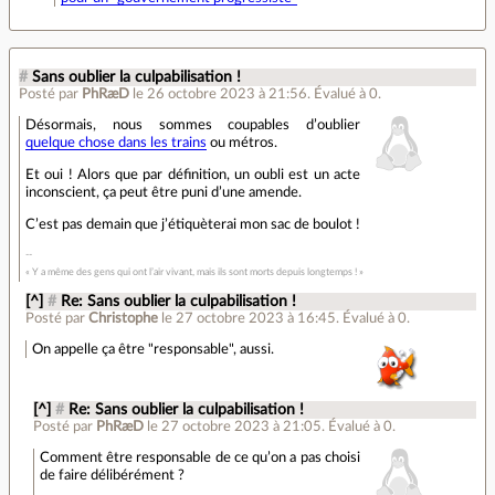
#
Sans oublier la culpabilisation !
Posté par
PhRæD
le 26 octobre 2023 à 21:56
.
Évalué à
0
.
Désormais, nous sommes coupables d’oublier
quelque chose dans les trains
ou métros.
Et oui ! Alors que par définition, un oubli est un acte
inconscient, ça peut être puni d’une amende.
C’est pas demain que j’étiquèterai mon sac de boulot !
« Y a même des gens qui ont l’air vivant, mais ils sont morts depuis longtemps ! »
[^]
#
Re: Sans oublier la culpabilisation !
Posté par
Christophe
le 27 octobre 2023 à 16:45
.
Évalué à
0
.
On appelle ça être "responsable", aussi.
[^]
#
Re: Sans oublier la culpabilisation !
Posté par
PhRæD
le 27 octobre 2023 à 21:05
.
Évalué à
0
.
Comment être responsable de ce qu’on a pas choisi
de faire délibérément ?