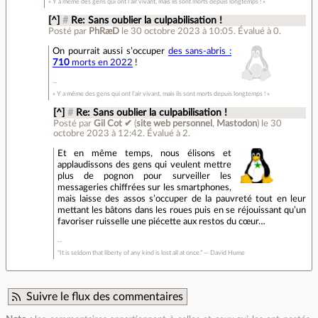
« Y a même des gens qui ont l’air vivant, mais ils sont morts depuis longtemps ! »
[^]
#
Re: Sans oublier la culpabilisation !
Posté par
PhRæD
le 30 octobre 2023 à 10:05
.
Évalué à
0
.
On pourrait aussi s’occuper
des sans-abris :
710
morts en 2022
!
« Y a même des gens qui ont l’air vivant, mais ils sont morts depuis longtemps ! »
[^]
#
Re: Sans oublier la culpabilisation !
Posté par
Gil Cot ✔
(
site web personnel
,
Mastodon
)
le 30
octobre 2023 à 12:42
.
Évalué à
2
.
Et en même temps, nous élisons et
applaudissons des gens qui veulent mettre
plus de pognon pour surveiller les
messageries chiffrées sur les smartphones,
mais laisse des assos s’occuper de la pauvreté tout en leur
mettant les bâtons dans les roues puis en se réjouissant qu’un
favoriser ruisselle une piécette aux restos du cœur…
“It is seldom that liberty of any kind is lost all at once.” ― David Hume
Suivre le flux des commentaires