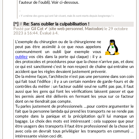
l’auteur de l’oubli). Voir ci-dessous.
« Y a même des gens qui ont l’air vivant, mais ils sont morts depuis longtemps ! »
[^]
#
Re: Sans oublier la culpabilisation !
Posté par
Gil Cot ✔
(
site web personnel
,
Mastodon
)
le 29 octobre
2023 à 16:44
.
Évalué à
4
.
L’exemple du chirurgien ou de la chirurgienne ne
peut pas être assimilé à ce que nous appelons
communément un oubli (par exemple vous
oubliez
vos clés dans la porte qui claque) : il y a
des protocoles et procédures pour que la chose n’arrive pas, et donc
ce qui est sanctionné c’est le non respect de chaîne qui entraîne un
accident que les règles devaient justement prévenir.
De la même façon, l’architecte n’est pas une personne dans son coin
qui fait tout l’édifice ; il y a un certain nombre de garde-fours et de
contrôles du métier : un facteur oublié seul ne suffit pas pas, il faut
aussi que les gens qui font les vérifications laissent passer et que
les permis aient été délivrés en fermant les yeux sur ce facteur
dont on ne tiendrait pas compte.
Tu parles justement de professionnels …pour contre argumenter le
fait que la personne lambda qui prend les transports ne se rende pas
compte dans la panique et la précipitation qu’il lui manque un
bagage. Le choix des mots est intéressant : cela suppose que pour
être usagers des transports il faut être professionnel de la chose (et
avec cela on devrait tous privilégier les transports en commun) …
intéressante vision ceci dit.