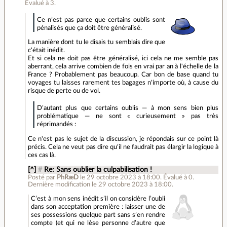
Évalué à
3
.
Ce n’est pas parce que certains oublis sont
pénalisés que ça doit être généralisé.
La manière dont tu le disais tu semblais dire que
c'était inédit.
Et si cela ne doit pas être généralisé, ici cela ne me semble pas
aberrant, cela arrive combien de fois en vrai par an à l'échelle de la
France ? Probablement pas beaucoup. Car bon de base quand tu
voyages tu laisses rarement tes bagages n'importe où, à cause du
risque de perte ou de vol.
D’autant plus que certains oublis — à mon sens bien plus
problématique — ne sont « curieusement » pas très
réprimandés :
Ce n'est pas le sujet de la discussion, je répondais sur ce point là
précis. Cela ne veut pas dire qu'il ne faudrait pas élargir la logique à
ces cas là.
[^]
#
Re: Sans oublier la culpabilisation !
Posté par
PhRæD
le 29 octobre 2023 à 18:00
.
Évalué à
0
.
Dernière modification le 29 octobre 2023 à 18:00.
C’est à mon sens inédit s’il on considère l’oubli
dans son acceptation première : laisser une de
ses possessions quelque part sans s’en rendre
compte (et qui ne lèse personne d’autre que