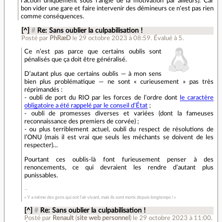
l'action uniquement sous l'angle de la motivation par ailleurs). Car
bon vider une gare et faire intervenir des démineurs ce n'est pas rien
comme conséquences.
[^]
#
Re: Sans oublier la culpabilisation !
Posté par
PhRæD
le 29 octobre 2023 à 08:59
.
Évalué à
5
.
Ce n’est pas parce que certains oublis sont
pénalisés que ça doit être généralisé.
D’autant plus que certains oublis — à mon sens
bien plus problématique — ne sont « curieusement » pas très
réprimandés :
- oubli de port du RIO par les forces de l’ordre dont
le caractère
obligatoire a été rappelé par le conseil d’État
;
- oubli de promesses diverses et variées (dont la fameuses
reconnaissance des premiers de corvée) ;
- ou plus terriblement actuel, oubli du respect de résolutions de
l’ONU (mais il est vrai que seuls les méchants se doivent de les
respecter)…
Pourtant ces oublis-là font furieusement penser à des
renoncements, ce qui devraient les rendre d’autant plus
punissables.
« Y a même des gens qui ont l’air vivant, mais ils sont morts depuis longtemps ! »
[^]
#
Re: Sans oublier la culpabilisation !
Posté par
Renault
(
site web personnel
)
le 29 octobre 2023 à 11:00
.