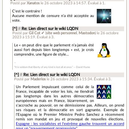
Posté par
Xanatos
le 26 octobre 2023 à 14:57
.
Évalué à
1
.
C'est le contraire !
Aucune mention de censure n'a été acceptée au
vote.
[^]
#
Re: Lien direct sur le wiki LQDN
Posté par
Gil Cot ✔
(
site web personnel
,
Mastodon
)
le 26 octobre
2023 à 15:19
.
Évalué à
3
.
Le « on peut dire que le parlement n'a jamais été
aussi fort depuis bien longtemps » est, je crois
comprendre, une figure de style…
“It is seldom that liberty of any kind is lost all at once.” ― David Hume
[^]
#
Re: Lien direct sur le wiki LQDN
Posté par
Maderios
le 26 octobre 2023 à 15:34
.
Évalué à
3
.
Un Parlement impuissant comme celui de la
France, incapable de voter les lois, ne tiendrait
pas longtemps dans les autres démocraties
européennes mais en France, bizarrement, on
s'accroche au pouvoir, on ne démissionne pas. Ailleurs, on prend
ses risques et la démocratie en sort gagnante. Exemple de
l'Espagne où le Premier Ministre Pedro Sanchez a récemment
remis son mandat en jeu et provoqué de nouvelles élections.
Espagne : les socialistes et l'extrême gauche trouvent un accord
pour un "gouvernement progressiste"