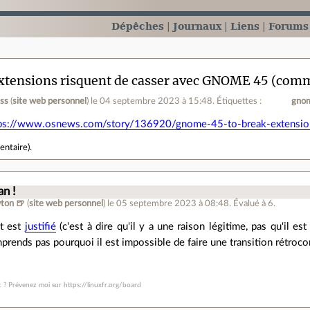
Dépêches
Journaux
Liens
Forums
xtensions risquent de casser avec GNOME 45 (com
ess
(
site web personnel
)
le 04 septembre 2023 à 15:48
.
Étiquettes :
gno
ps://www.osnews.com/story/136920/gnome-45-to-break-extensio
entaire
).
an !
ton 🍺
(
site web personnel
)
le 05 septembre 2023 à 08:48
.
Évalué à
6
.
t est
justifié
(c'est à dire qu'il y a une raison légitime, pas qu'il est
prends pas pourquoi il est impossible de faire une transition rétroco
t ? Prévenez moi sur https://linuxfr.org/board