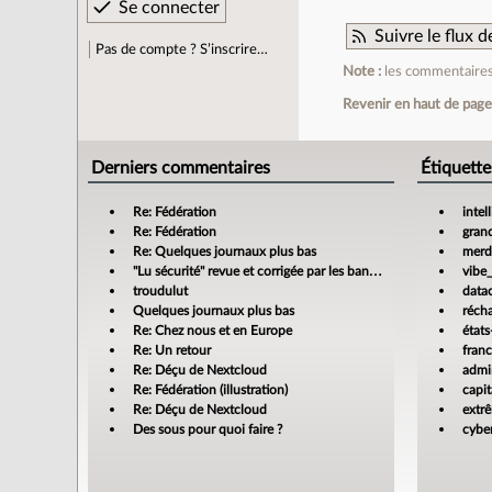
Suivre le flux
Pas de compte ? S’inscrire…
Note :
les commentaires 
Revenir en haut de pag
Derniers commentaires
Étiquette
Re: Fédération
intel
Re: Fédération
gran
Re: Quelques journaux plus bas
merdi
"Lu sécurité" revue et corrigée par les banques
vibe
troudulut
data
Quelques journaux plus bas
réch
Re: Chez nous et en Europe
états
Re: Un retour
fran
Re: Déçu de Nextcloud
admin
Re: Fédération (illustration)
capit
Re: Déçu de Nextcloud
extr
Des sous pour quoi faire ?
cyber