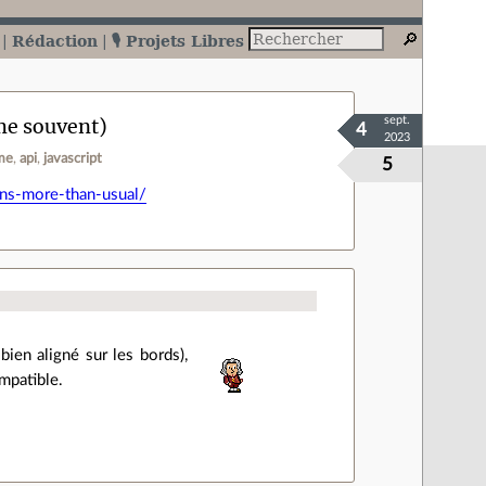
Rédaction
🎙️ Projets Libres
me souvent)
sept.
4
2023
me
api
javascript
5
ns-more-than-usual/
 bien aligné sur les bords),
mpatible.