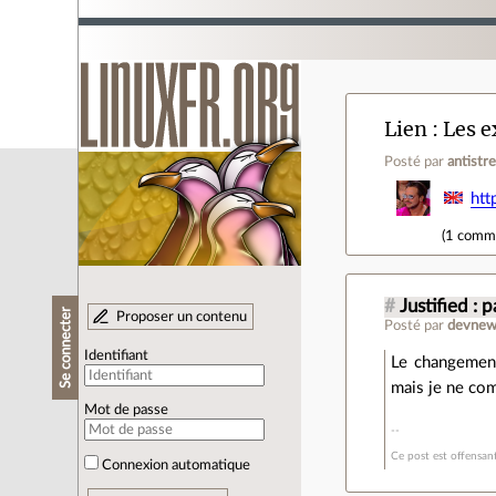
Lien
Les e
Posté par
antistr
htt
(
1 comm
#
Justified : p
Se connecter
Proposer un contenu
Posté par
devnew
Identifiant
Le changemen
mais je ne com
Mot de passe
Ce post est offensan
Connexion automatique