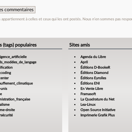
 des commentaires
appartiennent à celles et ceux qui les ont postés. Nous n’en sommes pas respo
e
s (tags) populaires
Sites amis
ligence_artificielle
Agenda du Libre
ds_modèles_de_langage
April
fication
Éditions D-BookeR
_coding
Éditions Diamond
center
Éditions Eyrolles
auffement_climatique
Éditions ENI
-unis
En Vente Libre
ce
Framasoft
istration_française
La Quadrature du Net
alisme
Lea-Linux
ême-droite
Open Source Initiative
sécurité
Imprimerie Grafik Plus