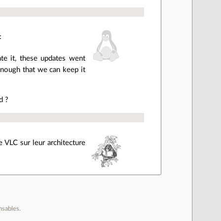
:
ate it, these updates went
enough that we can keep it
d ?
 VLC sur leur architecture
nsables.