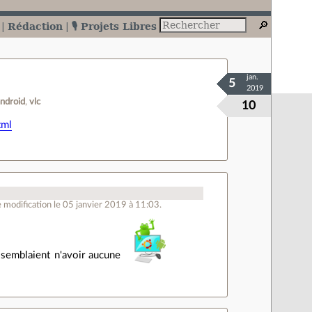
Rédaction
🎙️ Projets Libres
jan.
5
2019
android
vlc
10
tml
 modification le 05 janvier 2019 à 11:03.
 semblaient n'avoir aucune