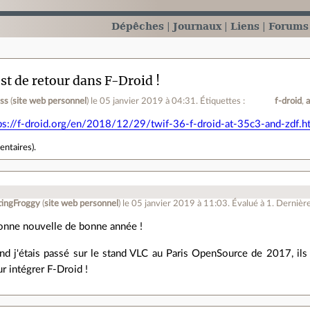
Dépêches
Journaux
Liens
Forums
st de retour dans F-Droid !
ess
(
site web personnel
)
le 05 janvier 2019 à 04:31
.
Étiquettes :
f-droid
ps://f-droid.org/en/2018/12/29/twif-36-f-droid-at-35c3-and-zdf.h
entaires
).
ingFroggy
(
site web personnel
)
le 05 janvier 2019 à 11:03
.
Évalué à
1
.
Dernière
bonne nouvelle de bonne année !
nd j'étais passé sur le stand VLC au Paris OpenSource de 2017, ils
r intégrer F-Droid !