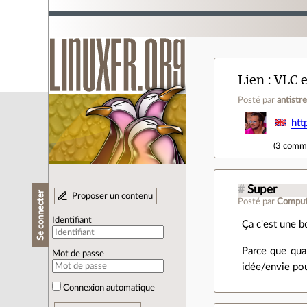
Lien
VLC e
Posté par
antistr
htt
(
3 comm
#
Super
Se connecter
Proposer un contenu
Posté par
Comput
Identifiant
Ça c'est une 
Parce que qua
Mot de passe
idée/envie pou
Connexion automatique