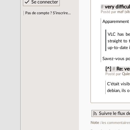
#
very difficu
Posté par
mzf
(
si
Pas de compte ? S’inscrire…
Apparemment la 
VLC has bee
straight to
up-to-date 
Savez-vous pou
[^]
#
Re: ve
Posté par
Quie
C’était visi
debian, ils
Suivre le flux
Note :
les commentaires 