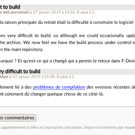
lt to build
te web personnel
)
le 07 janvier 2019 à 14:26
.
Évalué à
2
.
raison principale du retrait était la difficulté à construire le logiciel 
n very difficult to build, so although we could occasionally upd
 the archive. We now feel we have the build process under control 
in the main repository.
rquoi ? Et qu'est-ce qui a changé qui a permis le retour dans F-Droi
ry difficult to build
tApe
le 07 janvier 2019 à 21:08
.
Évalué à
2
.
blement lié à des
problèmes de compilation
des versions récentes de
 ont sûrement dû changer quelque chose de ce côté-là.
 des commentaires
appartiennent à celles et ceux qui les ont postés. Nous n’en sommes pas respo