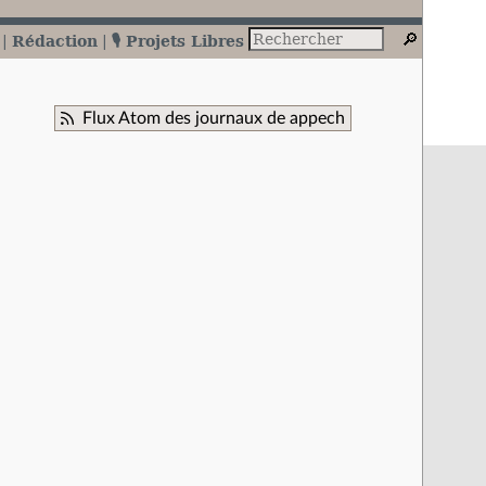
Rédaction
🎙️ Projets Libres
Flux Atom des journaux de appech