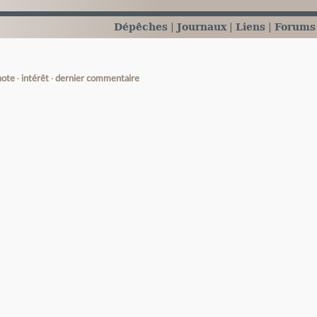
Dépêches
Journaux
Liens
Forums
note
intérêt
dernier commentaire
e