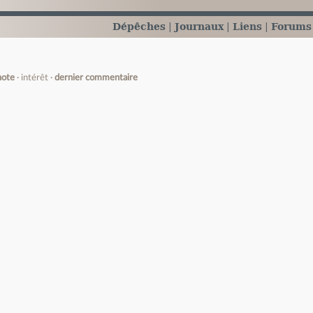
Dépêches
Journaux
Liens
Forums
note
intérêt
dernier commentaire
e