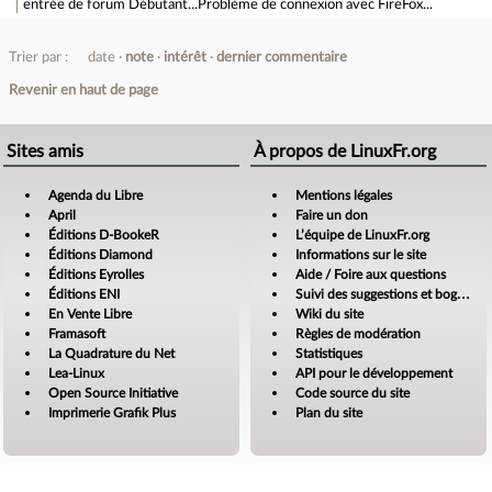
entrée de forum
Débutant...Problème de connexion avec FireFox...
Trier par :
date
note
intérêt
dernier commentaire
Revenir en haut de page
Sites amis
À propos de LinuxFr.org
Agenda du Libre
Mentions légales
April
Faire un don
Éditions D-BookeR
L’équipe de LinuxFr.org
Éditions Diamond
Informations sur le site
Éditions Eyrolles
Aide / Foire aux questions
Éditions ENI
Suivi des suggestions et bogues
En Vente Libre
Wiki du site
Framasoft
Règles de modération
La Quadrature du Net
Statistiques
Lea-Linux
API pour le développement
Open Source Initiative
Code source du site
Imprimerie Grafik Plus
Plan du site