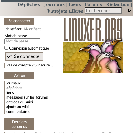
Dépêches
Journaux
Liens
Forums
Rédaction
🎙️ Projets Libres
Se connecter
Identifiant
Mot de passe
Connexion automatique
Pas de compte ? S’inscrire…
Asiron
journaux
dépêches
liens
messages sur les forums
entrées du suivi
ajouts au wiki
commentaires
Derniers
contenus