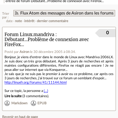
entrée de forum
Débutant...Problème de connexion avec FireFox...
Flux Atom des messages de Asiron dans les forums
Trier
par :
date
note
intérêt
dernier commentaire
0
Forum Linux.mandriva
Débutant...Problème de connexion avec
FireFox...
Posté par
Asiron
le 30 décembre 2005 à 08:34
.
Bonjour, je viens d'entrer dans le monde de Linux avec Mandriva 2006LX.
Je suis donc un très gros débutant. Après 3 jours de recherches et après
maintes configurations différentes, Firefox ne réagit pas encore ! Je ne
peux aller sur internet que via Konqueror...
Je sais que je ne suis pas le premier à avoir eu ce problème, car après ces
3 jours de recherches, j'ai trouvé sur ce forum un semblant d'espoir...
http://linuxfr.org/forums/41/11144.html
Sur ce topic, la personne a
(…)
Lire la suite
(
3 commentaires
).
Markdown
EPUB
Revenir en haut de page