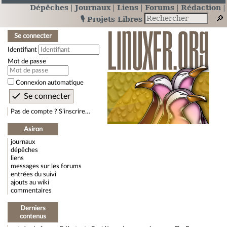
Dépêches
Journaux
Liens
Forums
Rédaction
🎙️ Projets Libres
Se connecter
Identifiant
Mot de passe
Connexion automatique
Pas de compte ? S’inscrire…
Asiron
journaux
dépêches
liens
messages sur les forums
entrées du suivi
ajouts au wiki
commentaires
Derniers
contenus