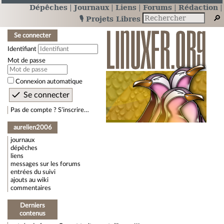
Dépêches
Journaux
Liens
Forums
Rédaction
🎙️ Projets Libres
Se connecter
Identifiant
Mot de passe
Connexion automatique
Pas de compte ? S’inscrire…
aurelien2006
journaux
dépêches
liens
messages sur les forums
entrées du suivi
ajouts au wiki
commentaires
Derniers
contenus