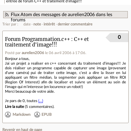
entrée de forum
C++ et traitement d'image!!!
Flux Atom des messages de aurelien2006 dans les
forums
Trier par :
date
note
intérêt
dernier commentaire
0
Forum Programmation.c++
C++ et
traitement d'image!!!
Posté par
aurelien2006
le 06 avril 2006 à 17:06
.
Bonjour a tous,
Jai un projet a realiser en c++ concernant du traitement d'images!!! Je
dois réaliser un programme capable de capturer une image (provenant
d'une caméra) pui de traiter cette image, c'est a dire la lisser en lui
appliquant un filtre médian, la segmenter puis appliquer un filtre ROI
(Region Of Interest) afin de localiser et suivre un élément au sein de
l'image qui m'interesse (en locurence un robot!)
Merci beaucoup de votre aide.
Je pars de 0, toutes
(…)
Lire la suite
(
5 commentaires
).
Markdown
EPUB
Revenir en haut de page